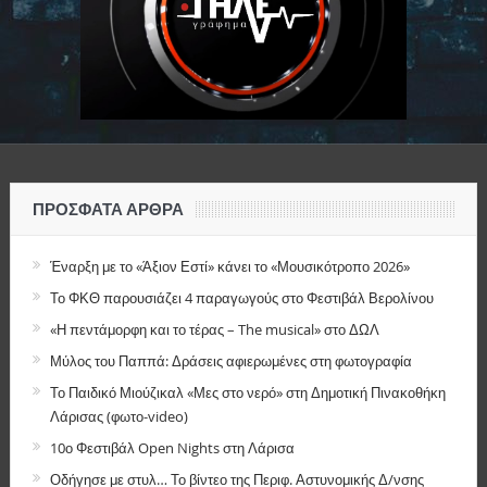
ΠΡΌΣΦΑΤΑ ΆΡΘΡΑ
Έναρξη με το «Άξιον Εστί» κάνει το «Μουσικότροπο 2026»
Το ΦΚΘ παρουσιάζει 4 παραγωγούς στο Φεστιβάλ Βερολίνου
«Η πεντάμορφη και το τέρας – The musical» στο ΔΩΛ
Μύλος του Παππά: Δράσεις αφιερωμένες στη φωτογραφία
Το Παιδικό Μιούζικαλ «Μες στο νερό» στη Δημοτική Πινακοθήκη
Λάρισας (φωτο-video)
10ο Φεστιβάλ Open Nights στη Λάρισα
Οδήγησε με στυλ… Το βίντεο της Περιφ. Αστυνομικής Δ/νσης