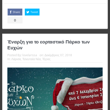
Share
Tweet
0
Έναρξη για το εορταστικό Πάρκο των
Ευχών
Posted By:
lovelarissa
on:
Δεκέμβριος 07, 2018
In:
Λάρισα
,
Τελευταία Νέα
,
Τέχνες