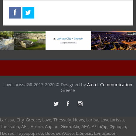
LoveLarissaGR 2017-2020 © Designed by
A.n.d. Communication
Greece
Larissa, City, Greece, Love, Thessaly, News, Larisa, LoveLarissa,
Thessalia, AEL, Arena, Λάρισα, Θεσσαλία, ΑΕΛ, Αλκαζάρ, Φρούριο,
Πλατεία, Ταχυδρομείου, Βυσσινί, Άλογο, Ειδήσεις, Ενημέρωση,