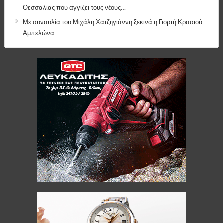
Θεσσαλίας που αγγίζει τους νέους…
Με συναυλία του Μιχάλη Χατζηγιάννη ξεκινά η Γιορτή Κρασιού
Αμπελώνα