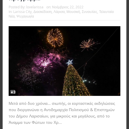
Posted By:
lovelarissa
on:
Νοέμβριος 22, 2022
In:
Larissa City
,
Διασκέδαση
,
Λάρισα
,
Μουσική
,
Συναυλίες
,
Τελευταία
Νέα
,
Ψυχαγωγία
Μετά από δυο χρόνια… σιωπής, οι εορταστικές εκδηλώσεις
που διοργανώνει η Αντιδημαρχία Πολιτισμού & Επιστημών
του Δήμου Λαρισαίων, για μικρούς και μεγάλους, από το
Άναμμα των Φώτων του Χρ...
Read more