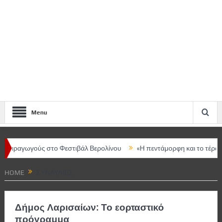
Menu
γωγούς στο Φεστιβάλ Βερολίνου
«Η πεντάμορφη και το τέρας – The 
ρική ομιλήτρια η Μαρία Ευθυμίου
HOME
ΣΥΝΑΥΛΙΕΣ
Δήμος Λαρισαίων: Το εορταστικό
πρόγραμμα