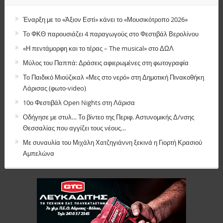
Έναρξη με το «Άξιον Εστί» κάνει το «Μουσικότροπο 2026»
Το ΦΚΘ παρουσιάζει 4 παραγωγούς στο Φεστιβάλ Βερολίνου
«Η πεντάμορφη και το τέρας – The musical» στο ΔΩΛ
Μύλος του Παππά: Δράσεις αφιερωμένες στη φωτογραφία
Το Παιδικό Μιούζικαλ «Μες στο νερό» στη Δημοτική Πινακοθήκη
Λάρισας (φωτο-video)
10ο Φεστιβάλ Open Nights στη Λάρισα
Οδήγησε με στυλ… Το βίντεο της Περιφ. Αστυνομικής Δ/νσης
Θεσσαλίας που αγγίζει τους νέους…
Με συναυλία του Μιχάλη Χατζηγιάννη ξεκινά η Γιορτή Κρασιού
Αμπελώνα