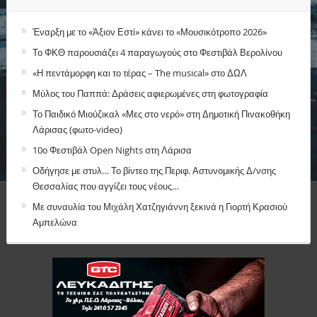
Έναρξη με το «Άξιον Εστί» κάνει το «Μουσικότροπο 2026»
Το ΦΚΘ παρουσιάζει 4 παραγωγούς στο Φεστιβάλ Βερολίνου
«Η πεντάμορφη και το τέρας – The musical» στο ΔΩΛ
Μύλος του Παππά: Δράσεις αφιερωμένες στη φωτογραφία
Το Παιδικό Μιούζικαλ «Μες στο νερό» στη Δημοτική Πινακοθήκη
Λάρισας (φωτο-video)
10ο Φεστιβάλ Open Nights στη Λάρισα
Οδήγησε με στυλ… Το βίντεο της Περιφ. Αστυνομικής Δ/νσης
Θεσσαλίας που αγγίζει τους νέους…
Με συναυλία του Μιχάλη Χατζηγιάννη ξεκινά η Γιορτή Κρασιού
Αμπελώνα