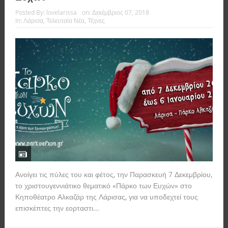
Posted By:
lovelarissa
on:
Δεκέμβριος 07, 2018
In:
Λάρισα
,
Τελευταία Νέα
,
Τέχνες
Ανοίγει τις πύλες του και φέτος, την Παρασκευή 7 Δεκεμβρίου,
το χριστουγεννιάτικο θεματικό «Πάρκο των Ευχών» στο
Κηποθέατρο Αλκαζάρ της Λάρισας, για να υποδεχτεί τους
επισκέπτες την εορταστι...
Read more