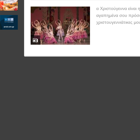
α Χριστούγεννα είναι 
αγαπημένα σου πρόσωπ
χριστουγεννιάτικες μο