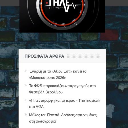
ΠΡΌΣΦΑΤΑ ΆΡΘΡΑ
Έναρξη με το «Άξιον Εστί» κάνει το
«Μουσικότροπο 2026»
Το ΦΚΘ παρουσιάζει 4 παραγωγούς στο
Φεστιβάλ Βερολίνου
«Η πεντάμορφη και το τέρας – The musical»
στο ΔΩΛ
Μύλος του Παππά: Δράσεις αφιερωμένες
στη φωτογραφία