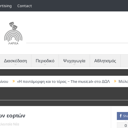
rtising
Contact
Διασκέδαση
Περιοδικό
Ψυχαγωγία
Αθλητισμός
άμορφη και το τέρας – The musical» στο ΔΩΛ
Μύλος του Παππά: Δρ
ων εορτών
Sh
ελευταία Νέα
0