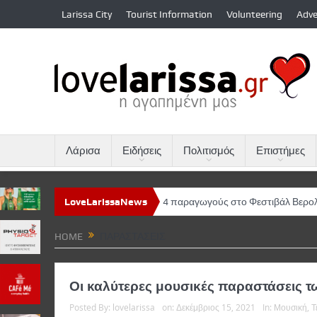
Larissa City
Tourist Information
Volunteering
Adve
Λάρισα
Ειδήσεις
Πολιτισμός
Επιστήμες
ο ΦΚΘ παρουσιάζει 4 παραγωγούς στο Φεστιβάλ Βερολίνου
LoveLarissaNews
«Η πεντ
HOME
ΠΑΡΑΣΤΆΣΕΙΣ
Οι καλύτερες μουσικές παραστάσεις τ
Posted By:
lovelarissa
on:
Δεκέμβριος 15, 2021
In:
Μουσική
,
Τ