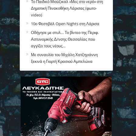
Το Παιδικό Μιούζικαλ «Μες στο νερό» στη
Δημοτική Πινακοθήκη Λάρισας (φωτο-
video)
10ο Φεστιβάλ Open Nights στη Λάρισα
Οδήγησε με στυλ… Το βίντεο της Περιφ.
Αστυνομικής Δ/νσης Θεσσαλίας που
αγγίζει τους νέους…
Με συναυλία του Μιχάλη Χατζηγιάννη
ξεκινά η Γιορτή Κρασιού Αμπελώνα