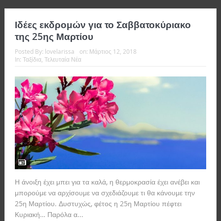
Ιδέες εκδρομών για το Σαββατοκύριακο
της 25ης Μαρτίου
Posted By:
lovelarissa
on:
Μάρτιος 12, 2018
In:
Ταξίδια
,
Τελευταία Νέα
Η άνοιξη έχει μπει για τα καλά, η θερμοκρασία έχει ανέβει και
μπορούμε να αρχίσουμε να σχεδιάζουμε τι θα κάνουμε την
25η Μαρτίου. Δυστυχώς, φέτος η 25η Μαρτίου πέφτει
Κυριακή… Παρόλα α...
Read more