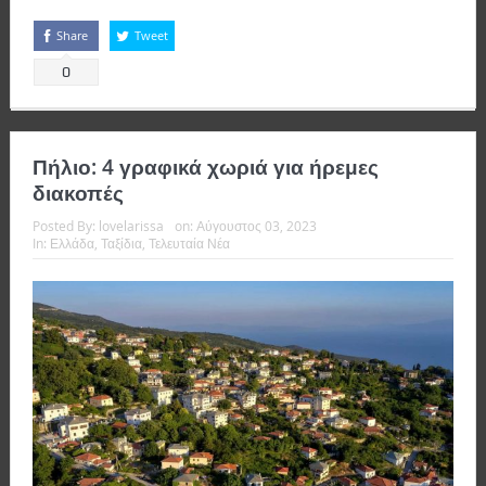
Share
Tweet
0
Πήλιο: 4 γραφικά χωριά για ήρεμες
διακοπές
Posted By:
lovelarissa
on:
Αύγουστος 03, 2023
In:
Ελλάδα
,
Ταξίδια
,
Τελευταία Νέα