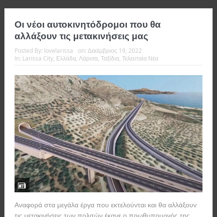
Οι νέοι αυτοκινητόδρομοι που θα
αλλάξουν τις μετακινήσεις μας
Posted By:
lovelarissa
on:
Δεκέμβριος 19, 2022
In:
Larissa City
,
Ελλάδα
,
Λάρισα
,
Ταξίδια
,
Τελευταία Νέα
Αναφορά στα μεγάλα έργα που εκτελούνται και θα αλλάξουν
τις μετακινήσεις των πολιτών έκανε ο πρωθυπουργός της