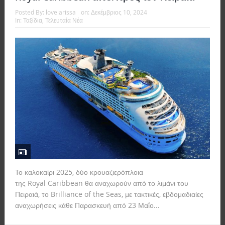
Posted By:
lovelarissa
on:
Δεκέμβριος 10, 2024
In:
Ταξίδια
,
Τελευταία Νέα
Το καλοκαίρι 2025, δύο κρουαζιερόπλοια
της Royal Caribbean θα αναχωρούν από το λιμάνι του
Πειραιά, το Brilliance of the Seas, με τακτικές, εβδομαδιαίες
αναχωρήσεις κάθε Παρασκευή από 23 Μαΐο...
Read more