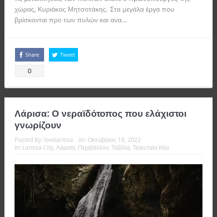
χώρας, Κυριάκος Μητσοτάκης. Στα μεγάλα έργα που
βρίσκονται προ των πυλών και ανα...
Read more
Share
Tweet
0
Λάρισα: Ο νεραϊδότοπος που ελάχιστοι
γνωρίζουν
Posted By:
lovelarissa
on:
Οκτώβριος 18, 2022
In:
Larissa City
,
Λάρισα
,
Περιβάλλον
,
Ταξίδια
,
Τελευταία Νέα