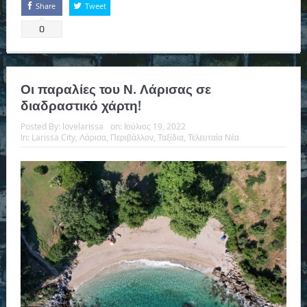
Share
Tweet
0
Οι παραλίες του Ν. Λάρισας σε
διαδραστικό χάρτη!
Posted By:
lovelarissa
on:
Ιούλιος 19, 2022
In:
Larissa City
,
Λάρισα
,
Περιβάλλον
,
Ταξίδια
,
Τελευταία Νέα