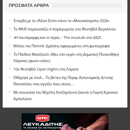
ΠΡΌΣΦΑΤΑ ΆΡΘΡΑ
Έναρξη με το «Άξιον Εστί» κάνει το «Μουσικότροπο 2026»
Το ΦΚΘ παρουσιάζει 4 παραγωγούς στο Φεστιβάλ Βερολίνου
«Η πεντάμορφη και το τέρας – The musical» στο ΔΩΛ
Μύλος του Παππά: Δράσεις αφιερωμένες στη φωτογραφία
Το Παιδικό Μιούζικαλ «Μες στο νερό» στη Δημοτική Πινακοθήκη
Λάρισας (φωτο-video)
10ο Φεστιβάλ Open Nights στη Λάρισα
Οδήγησε με στυλ… Το βίντεο της Περιφ. Αστυνομικής Δ/νσης
Θεσσαλίας που αγγίζει τους νέους…
Με συναυλία του Μιχάλη Χατζηγιάννη ξεκινά η Γιορτή Κρασιού
Αμπελώνα