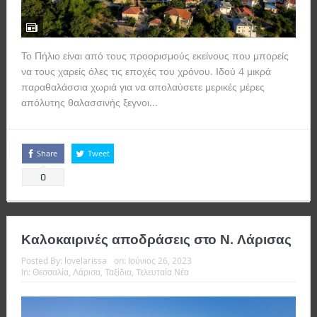
Το Πήλιο είναι από τους προορισμούς εκείνους που μπορείς
να τους χαρείς όλες τις εποχές του χρόνου. Ιδού 4 μικρά
παραθαλάσσια χωριά για να απολαύσετε μερικές μέρες
απόλυτης θαλασσινής ξεγνοι...
Read more
Share
Tweet
0
Καλοκαιρινές αποδράσεις στο Ν. Λάρισας
Posted By:
lovelarissa
on:
Ιούνιος 26, 2023
In:
Θεσσαλία
,
Λάρισα
,
Ταξίδια
,
Τελευταία Νέα