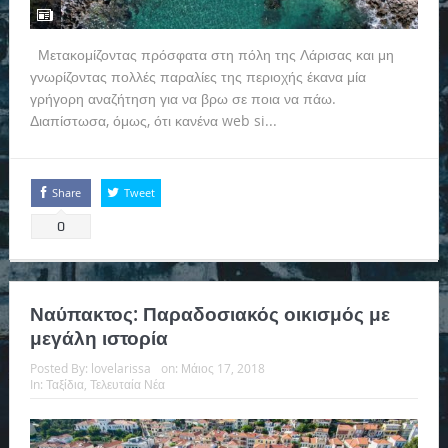
Μετακομίζοντας πρόσφατα στη πόλη της Λάρισας και μη
γνωρίζοντας πολλές παραλίες της περιοχής έκανα μία
γρήγορη αναζήτηση για να βρω σε ποια να πάω.
Διαπίστωσα, όμως, ότι κανένα web si...
Read more
Share
Tweet
0
Ναύπακτος: Παραδοσιακός οικισμός με
μεγάλη ιστορία
Posted By:
lovelarissa
on:
Μάιος 17, 2018
In:
Ταξίδια
,
Τελευταία Νέα