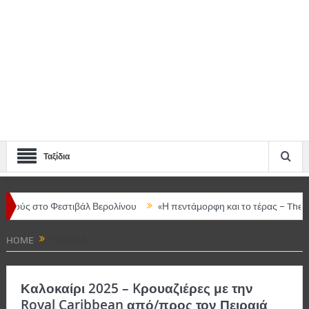
Ταξίδια
στιβάλ Βερολίνου
«Η πεντάμορφη και το τέρας – The musical» στο Δ
HOME
ΤΑΞΊΔΙΑ
Καλοκαίρι 2025 – Kρουαζιέρες με την
Royal Caribbean από/προς τον Πειραιά