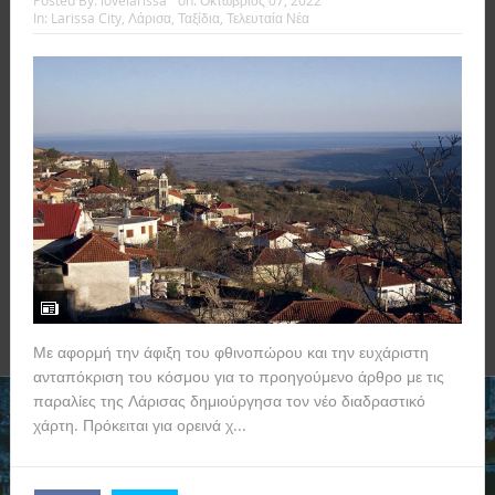
Posted By:
lovelarissa
on:
Οκτώβριος 07, 2022
In:
Larissa City
,
Λάρισα
,
Ταξίδια
,
Τελευταία Νέα
Με αφορμή την άφιξη του φθινοπώρου και την ευχάριστη
ανταπόκριση του κόσμου για το προηγούμενο άρθρο με τις
παραλίες της Λάρισας δημιούργησα τον νέο διαδραστικό
χάρτη. Πρόκειται για ορεινά χ...
Read more