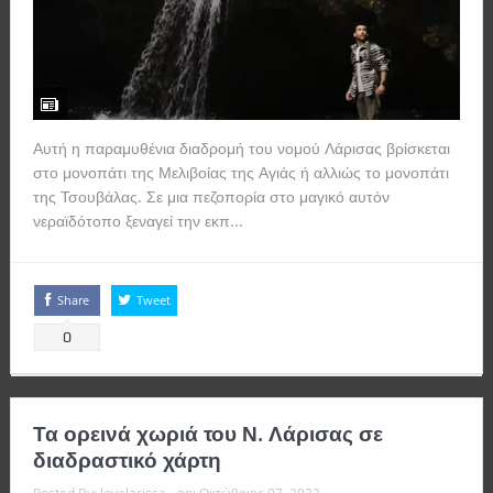
Αυτή η παραμυθένια διαδρομή του νομού Λάρισας βρίσκεται
στο μονοπάτι της Μελιβοίας της Αγιάς ή αλλιώς το μονοπάτι
της Τσουβάλας. Σε μια πεζοπορία στο μαγικό αυτόν
νεραϊδότοπο ξεναγεί την εκπ...
Read more
Share
Tweet
0
Τα ορεινά χωριά του Ν. Λάρισας σε
διαδραστικό χάρτη