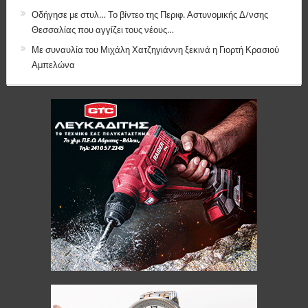
Οδήγησε με στυλ… Το βίντεο της Περιφ. Αστυνομικής Δ/νσης
Θεσσαλίας που αγγίζει τους νέους…
Με συναυλία του Μιχάλη Χατζηγιάννη ξεκινά η Γιορτή Κρασιού
Αμπελώνα