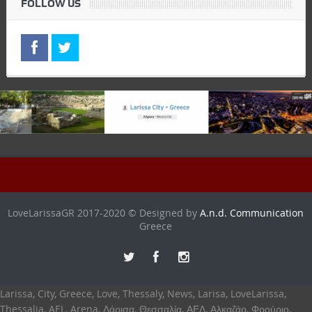
FOLLOW US
LoveLarissaGR 2017-2020 © Designed by
A.n.d. Communication
Greece
Larissa, City, Greece, Love, Thessaly, News, Larisa, LoveLarissa,
Thessalia, AEL, Arena, Λάρισα, Θεσσαλία, ΑΕΛ, Αλκαζάρ, Φρούριο,