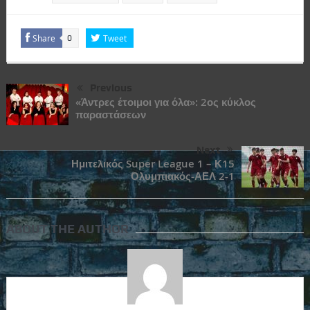
Share
Tweet
0
Previous
«Άντρες έτοιμοι για όλα»: 2ος κύκλος
παραστάσεων
Next
Ημιτελικός Super League 1 – Κ15
Ολυμπιακός-ΑΕΛ 2-1
ABOUT THE AUTHOR