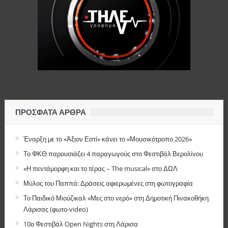
ΠΡΌΣΦΑΤΑ ΆΡΘΡΑ
Έναρξη με το «Άξιον Εστί» κάνει το «Μουσικότροπο 2026»
Το ΦΚΘ παρουσιάζει 4 παραγωγούς στο Φεστιβάλ Βερολίνου
«Η πεντάμορφη και το τέρας – The musical» στο ΔΩΛ
Μύλος του Παππά: Δράσεις αφιερωμένες στη φωτογραφία
Το Παιδικό Μιούζικαλ «Μες στο νερό» στη Δημοτική Πινακοθήκη
Λάρισας (φωτο-video)
10ο Φεστιβάλ Open Nights στη Λάρισα