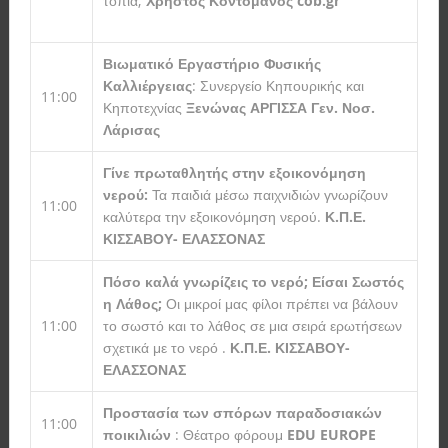
τοπία;
Χρήστος Κοντομάνος
cob.gr
Βιωματικό Εργαστήριο Φυσικής
Καλλιέργειας
: Συνεργείο Κηπουρικής και
11:00
Κηποτεχνίας
Ξενώνας ΑΡΓΙΣΣΑ Γεν. Νοσ.
Λάρισας
Γίνε πρωταθλητής στην εξοικονόμηση
νερού:
Τα παιδιά μέσω παιχνιδιών γνωρίζουν
11:00
καλύτερα την εξοικονόμηση νερού.
Κ.Π.Ε.
ΚΙΣΣΑΒΟΥ- ΕΛΑΣΣΟΝΑΣ
Πόσο καλά γνωρίζεις το νερό; Είσαι Σωστός
η Λάθος;
Οι μικροί μας φίλοι πρέπει να βάλουν
11:00
το σωστό και το λάθος σε μια σειρά ερωτήσεων
σχετικά με το νερό .
Κ.Π.Ε. ΚΙΣΣΑΒΟΥ-
ΕΛΑΣΣΟΝΑΣ
Προστασία των σπόρων παραδοσιακών
11:00
ποικιλιών
: Θέατρο φόρουμ
EDU EUROPE