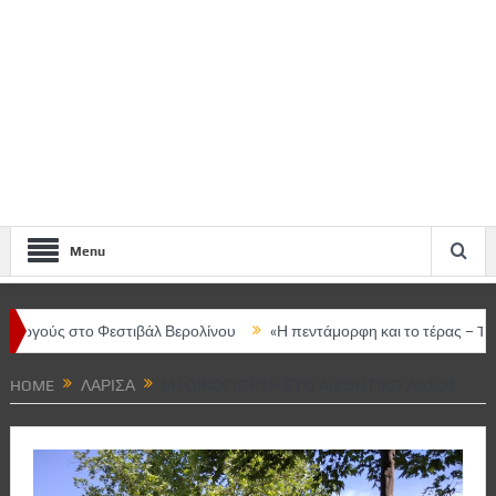
Menu
 στο Φεστιβάλ Βερολίνου
«Η πεντάμορφη και το τέρας – The musica
HOME
ΛΆΡΙΣΑ
6Η ΟΙΚΟΓΙΟΡΤΉ ΣΤΟ ΑΙΣΘΗΤΙΚΌ ΆΛΣΟΣ