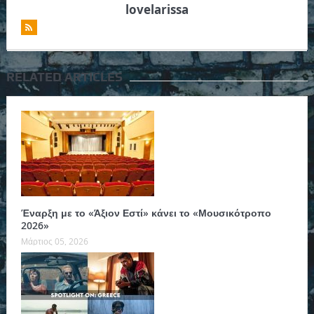
lovelarissa
RELATED ARTICLES
Έναρξη με το «Άξιον Εστί» κάνει το «Μουσικότροπο
2026»
Μάρτιος 05, 2026