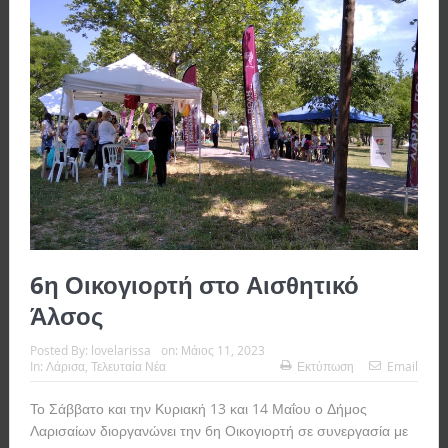
6η Οικογιορτή στο Αισθητικό
Άλσος
Posted By:
lovelarissa
on:
Μάιος 11, 2023
In:
Λάρισα
,
Τελευταία Νέα
Εκτύπωση
Email
Το Σάββατο και την Κυριακή 13 και 14 Μαΐου ο Δήμος
Λαρισαίων διοργανώνει την 6η Οικογιορτή σε συνεργασία με