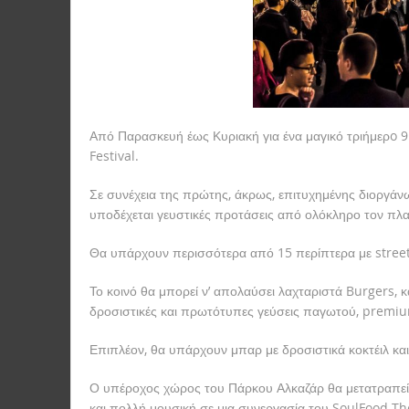
Από Παρασκευή έως Κυριακή για ένα μαγικό τριήμερo 9
Festival.
Σε συνέχεια της πρώτης, άκρως, επιτυχημένης διοργάνωσ
υποδέχεται γευστικές προτάσεις από ολόκληρο τον πλα
Θα υπάρχουν περισσότερα από 15 περίπτερα με street
Το κοινό θα μπορεί ν’ απολαύσει λαχταριστά Burgers, κ
δροσιστικές και πρωτότυπες γεύσεις παγωτού, premium
Επιπλέον, θα υπάρχουν μπαρ με δροσιστικά κοκτέιλ κα
Ο υπέροχος χώρος του Πάρκου Αλκαζάρ θα μετατραπεί σ
και πολλή μουσική σε μια συνεργασία του SoulFood The