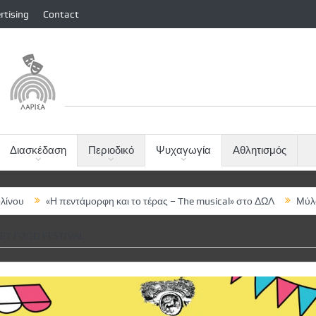
rtising
Contact
Διασκέδαση
Περιοδικό
Ψυχαγωγία
Αθλητισμός
εντάμορφη και το τέρας – The musical» στο ΔΩΛ
Μύλος του Παππά: 
ET FOOD FESTIVAL