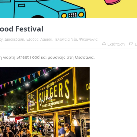
Food Festival
ty
,
Διασκέδαση
,
Έξοδος
,
Λάρισα
,
Τελευταία Νέα
,
Ψυχαγωγία
Εκτύπωση
E
 γιορτή Street Food και μουσικής στη Θεσσαλία.