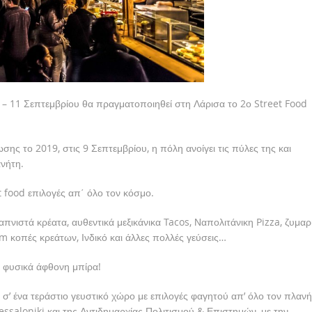
 – 11 Σεπτεμβρίου θα πραγματοποιηθεί στη Λάρισα το 2ο Street Food
ης το 2019, στις 9 Σεπτεμβρίου, η πόλη ανοίγει τις πύλες της και
νήτη.
 food επιλογές απ΄ όλο τον κόσμο.
απνιστά κρέατα, αυθεντικά μεξικάνικα Tacos, Ναπολιτάνικη Pizza, ζυμαρ
 κοπές κρεάτων, Ινδικό και άλλες πολλές γεύσεις…
ι φυσικά άφθονη μπίρα!
’ ένα τεράστιο γευστικό χώρο με επιλογές φαγητού απ’ όλο τον πλανή
ssaloniki και της Αντιδημαρχίας Πολιτισμού & Επιστημών, με την