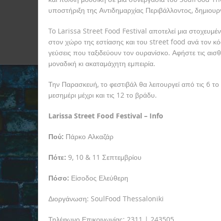
υποστήριξη της Αντιδημαρχίας Περιβάλλοντος, δημιουργ
To Larissa Street Food Festival αποτελεί μια στοχευμέ
στον χώρο της εστίασης και του street food ανά τον κό
γεύσεις που ταξιδεύουν τον ουρανίσκο. Αφήστε τις αισθ
μοναδική κι ακαταμάχητη εμπειρία.
Την Παρασκευή, το φεστιβάλ θα λειτουργεί από τις 6 το
μεσημέρι μέχρι και τις 12 το βράδυ.
Larissa Street Food Festival – Info
Πού:
Πάρκο Αλκαζάρ
Πότε:
9, 10 & 11 Σεπτεμβρίου
Πόσο:
Είσοδος Ελεύθερη
Διοργάνωση: SoulFood Thessaloniki
Τηλέφωνο Επικοινωνίας: 2311 | 243505