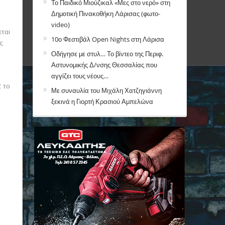
Το Παιδικό Μιούζικαλ «Μες στο νερό» στη
Δημοτική Πινακοθήκη Λάρισας (φωτο-
video)
ται
10ο Φεστιβάλ Open Nights στη Λάρισα
ς
Οδήγησε με στυλ… Το βίντεο της Περιφ.
Αστυνομικής Δ/νσης Θεσσαλίας που
αγγίζει τους νέους…
 το
Με συναυλία του Μιχάλη Χατζηγιάννη
ξεκινά η Γιορτή Κρασιού Αμπελώνα