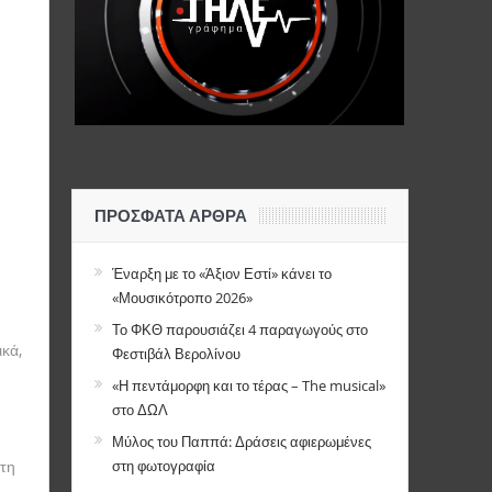
ΠΡΌΣΦΑΤΑ ΆΡΘΡΑ
Έναρξη με το «Άξιον Εστί» κάνει το
«Μουσικότροπο 2026»
Το ΦΚΘ παρουσιάζει 4 παραγωγούς στο
ικά,
Φεστιβάλ Βερολίνου
«Η πεντάμορφη και το τέρας – The musical»
στο ΔΩΛ
Μύλος του Παππά: Δράσεις αφιερωμένες
τη
στη φωτογραφία