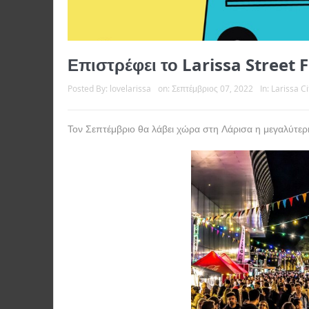
Επιστρέφει το Larissa Street 
Posted By:
lovelarissa
on:
Σεπτέμβριος 07, 2022
In:
Larissa Ci
Τον Σεπτέμβριο θα λάβει χώρα στη Λάρισα η μεγαλύτερη