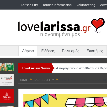
Larissa City
Tourist Information
Volunteering
Adve
Λάρισα
Ειδήσεις
Πολιτισμός
Επιστήμες
Το ΦΚΘ παρουσιάζει 4 παραγωγούς στο Φεστιβάλ Βερολίνου
LoveLarissaNews
«Η π
HOME
LARISSA CITY
ΕΠΙΣΤΡΈΦΕΙ ΤΟ LARISSA STRE