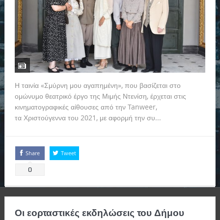
Η ταινία «Σμύρνη μου αγαπημένη», που βασίζεται στο
ομώνυμο θεατρικό έργο της Μιμής Ντενίση, έρχεται στις
κινηματογραφικές αίθουσες από την Tanweer,
τα Χριστούγεννα του 2021, με αφορμή την συ...
Read more
Share
Tweet
0
Οι εορταστικές εκδηλώσεις του Δήμου