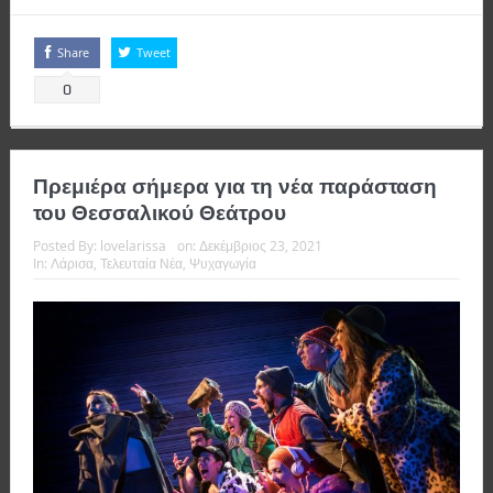
Share
Tweet
0
Πρεμιέρα σήμερα για τη νέα παράσταση
του Θεσσαλικού Θεάτρου
Posted By:
lovelarissa
on:
Δεκέμβριος 23, 2021
In:
Λάρισα
,
Τελευταία Νέα
,
Ψυχαγωγία