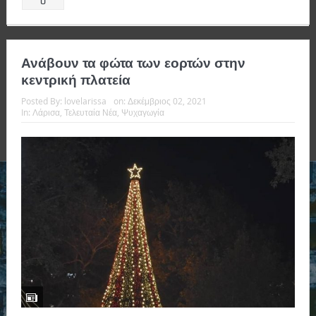
0
Ανάβουν τα φώτα των εορτών στην
κεντρική πλατεία
Posted By:
lovelarissa
on:
Δεκέμβριος 02, 2021
In:
Λάρισα
,
Τελευταία Νέα
,
Ψυχαγωγία