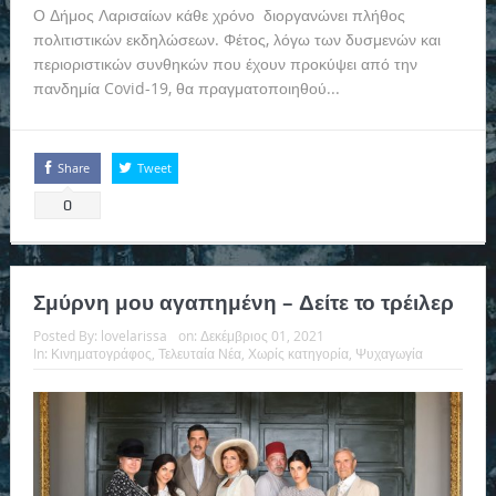
Ο Δήμος Λαρισαίων κάθε χρόνο διοργανώνει πλήθος
πολιτιστικών εκδηλώσεων. Φέτος, λόγω των δυσμενών και
περιοριστικών συνθηκών που έχουν προκύψει από την
πανδημία Covid-19, θα πραγματοποιηθού...
Read more
Share
Tweet
0
Σμύρνη μου αγαπημένη – Δείτε το τρέιλερ
Posted By:
lovelarissa
on:
Δεκέμβριος 01, 2021
In:
Κινηματογράφος
,
Τελευταία Νέα
,
Χωρίς κατηγορία
,
Ψυχαγωγία