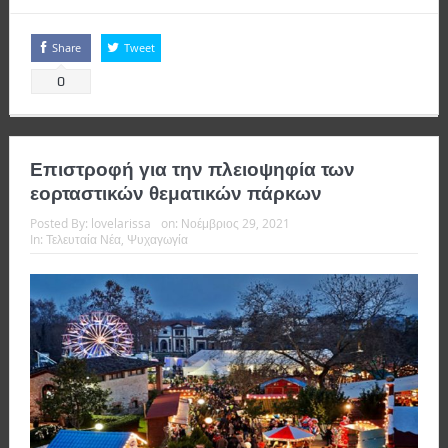
Share
Tweet
0
Επιστροφή για την πλειοψηφία των
εορταστικών θεματικών πάρκων
Posted By:
lovelarissa
on:
Νοέμβριος 29, 2021
In:
Τελευταία Νέα
,
Ψυχαγωγία