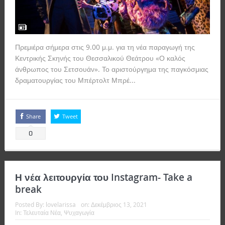
Πρεμιέρα σήμερα στις 9.00 μ.μ. για τη νέα παραγωγή της
Κεντρικής Σκηνής του Θεσσαλικού Θεάτρου «Ο καλός
άνθρωπος του Σετσουάν». Το αριστούργημα της παγκόσμιας
δραματουργίας του Μπέρτολτ Μπρέ...
Read more
Share
Tweet
0
Η νέα λειτουργία του Instagram- Take a
break
Posted By:
lovelarissa
on:
Δεκέμβριος 13, 2021
In:
Τελευταία Νέα
,
Ψυχαγωγία