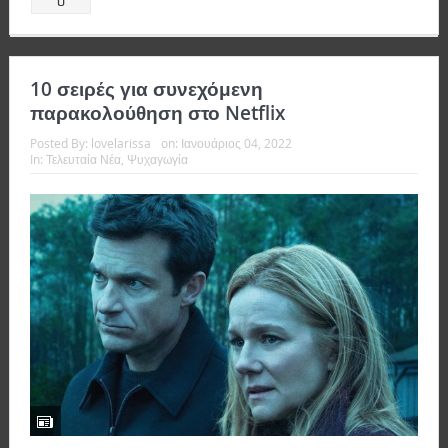
0
10 σειρές για συνεχόμενη
παρακολούθηση στο Netflix
Posted By:
lovelarissa
on:
Ιανουάριος 04, 2022
In:
Τελευταία Νέα
,
Ψυχαγωγία