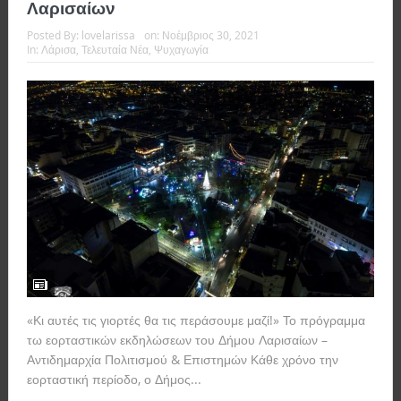
Λαρισαίων
Posted By:
lovelarissa
on:
Νοέμβριος 30, 2021
In:
Λάρισα
,
Τελευταία Νέα
,
Ψυχαγωγία
«Κι αυτές τις γιορτές θα τις περάσουμε μαζί!» Το πρόγραμμα
τω εορταστικών εκδηλώσεων του Δήμου Λαρισαίων –
Αντιδημαρχία Πολιτισμού & Επιστημών Κάθε χρόνο την
εορταστική περίοδο, ο Δήμος...
Read more