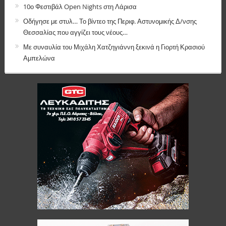
10ο Φεστιβάλ Open Nights στη Λάρισα
Οδήγησε με στυλ… Το βίντεο της Περιφ. Αστυνομικής Δ/νσης
Θεσσαλίας που αγγίζει τους νέους…
Με συναυλία του Μιχάλη Χατζηγιάννη ξεκινά η Γιορτή Κρασιού
Αμπελώνα