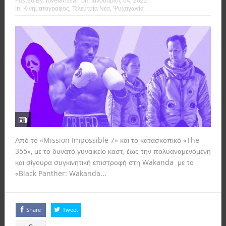
Posted By:
lovelarissa
on:
Ιανουάριος 04, 2022
In:
Κινηματογράφος
,
Τελευταία Νέα
,
Ψυχαγωγία
Από το «Mission Impossible 7» και το κατασκοπικό «The
355», με το δυνατό γυναικείο καστ, έως την πολυαναμενόμενη
και σίγουρα συγκινητική επιστροφή στη Wakanda με το
«Black Panther: Wakanda...
Read more
Share
Tweet