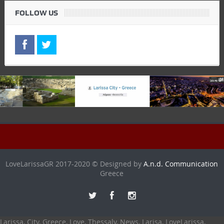
FOLLOW US
LoveLarissaGR 2017-2020 © Designed by
A.n.d. Communication
Greece
Larissa, City, Greece, Love, Thessaly, News, Larisa, LoveLarissa,