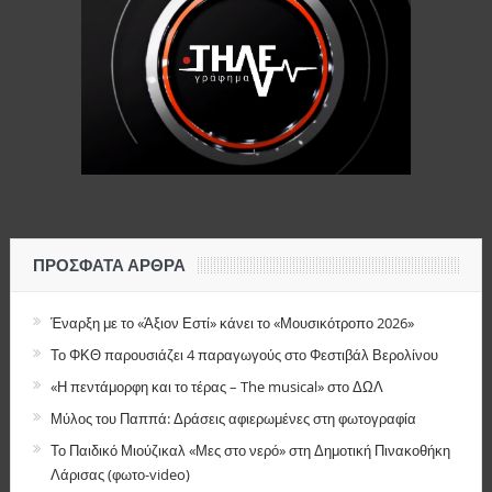
ΠΡΌΣΦΑΤΑ ΆΡΘΡΑ
Έναρξη με το «Άξιον Εστί» κάνει το «Μουσικότροπο 2026»
Το ΦΚΘ παρουσιάζει 4 παραγωγούς στο Φεστιβάλ Βερολίνου
«Η πεντάμορφη και το τέρας – The musical» στο ΔΩΛ
Μύλος του Παππά: Δράσεις αφιερωμένες στη φωτογραφία
Το Παιδικό Μιούζικαλ «Μες στο νερό» στη Δημοτική Πινακοθήκη
Λάρισας (φωτο-video)