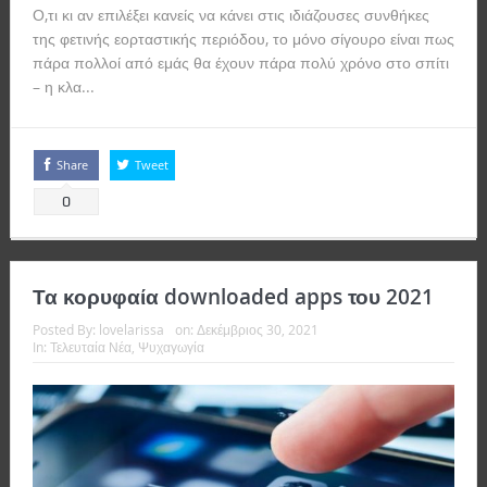
Ο,τι κι αν επιλέξει κανείς να κάνει στις ιδιάζουσες συνθήκες
της φετινής εορταστικής περιόδου, το μόνο σίγουρο είναι πως
πάρα πολλοί από εμάς θα έχουν πάρα πολύ χρόνο στο σπίτι
– η κλα...
Read more
Share
Tweet
0
Τα κορυφαία downloaded apps του 2021
Posted By:
lovelarissa
on:
Δεκέμβριος 30, 2021
In:
Τελευταία Νέα
,
Ψυχαγωγία