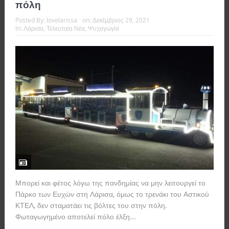
πόλη
Posted By:
lovelarissa
on:
Δεκέμβριος 29, 2021
In:
Λάρισα
,
Τελευταία Νέα
,
Ψυχαγωγία
Μπορεί και φέτος λόγω της πανδημίας να μην λειτουργεί το
Πάρκο των Ευχών στη Λάρισα, όμως το τρενάκι του Αστικού
ΚΤΕΛ, δεν σταματάει τις βόλτες του στην πόλη.
Φωταγωγημένο αποτελεί πόλο έλξη...
Read more