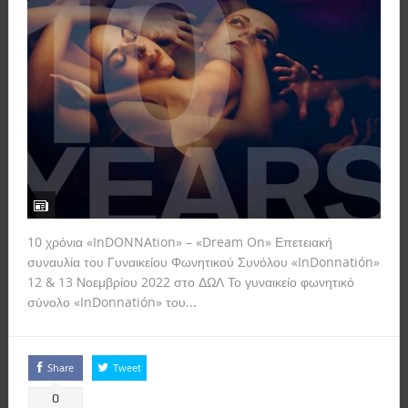
10 χρόνια «InDONNAtion» – «Dream On» Επετειακή
συναυλία του Γυναικείου Φωνητικού Συνόλου «InDonnatión»
12 & 13 Νοεμβρίου 2022 στο ΔΩΛ Το γυναικείο φωνητικό
σύνολο «InDonnatión» του...
Read more
Share
Tweet
0