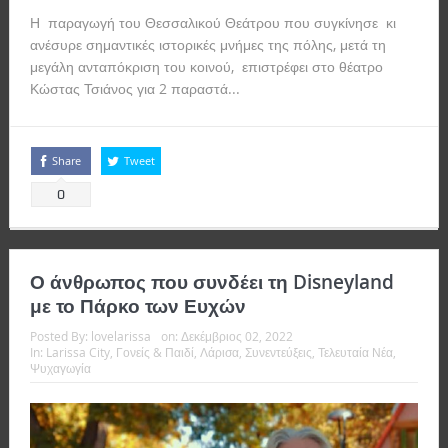
Η παραγωγή του Θεσσαλικού Θεάτρου που συγκίνησε κι
ανέσυρε σημαντικές ιστορικές μνήμες της πόλης, μετά τη
μεγάλη ανταπόκριση του κοινού, επιστρέφει στο θέατρο
Κώστας Τσιάνος για 2 παραστά...
Read more
Share
Tweet
0
Ο άνθρωπος που συνδέει τη Disneyland
με το Πάρκο των Ευχών
Posted By:
lovelarissa
on:
Δεκέμβριος 02, 2022
In:
Larissa City
,
Γονείς & Παιδί
,
Λάρισα
,
Συνεντεύξεις
,
Τελευταία Νέα
,
Ψυχαγωγία