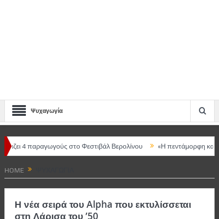
Ψυχαγωγία
γωγούς στο Φεστιβάλ Βερολίνου
«Η πεντάμορφη και το τέρας – The
ρική ομιλήτρια η Μαρία Ευθυμίου
HOME
ΨΥΧΑΓΩΓΊΑ
Η νέα σειρά του Alpha που εκτυλίσσεται
στη Λάρισα του ’50