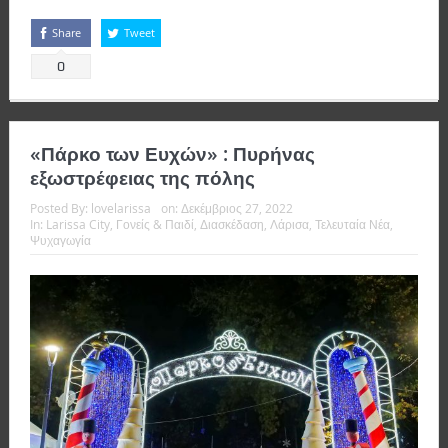
Share
Tweet
0
«Πάρκο των Ευχών» : Πυρήνας
εξωστρέφειας της πόλης
Posted By:
lovelarissa
on:
Δεκέμβριος 27, 2022
In:
Larissa City
,
Γονείς & Παιδί
,
Διασκέδαση
,
Λάρισα
,
Τελευταία Νέα
,
Ψυχαγωγία