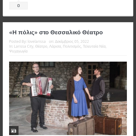
0
«Η πόλις» στο Θεσσαλικό Θέατρο
Posted By:
lovelarissa
on:
Δεκέμβριος 05, 2022
In:
Larissa City
,
Θέατρο
,
Λάρισα
,
Πολιτισμός
,
Τελευταία Νέα
,
Ψυχαγωγία