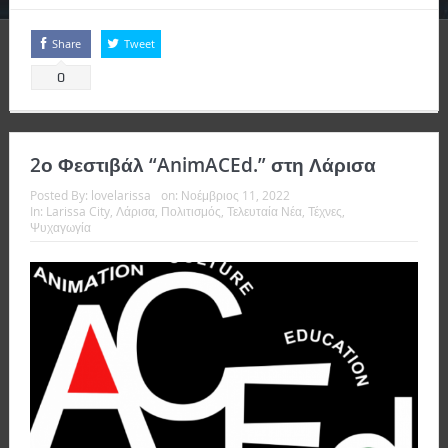
Share
Tweet
0
2ο Φεστιβάλ “AnimACEd.” στη Λάρισα
Posted By:
lovelarissa
on:
Νοέμβριος 11, 2022
In:
Larissa City
,
Λάρισα
,
Πολιτισμός
,
Τελευταία Νέα
,
Τέχνες
,
Ψυχαγωγία