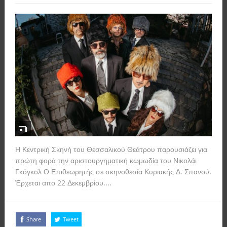
Η Κεντρική Σκηνή του Θεσσαλικού Θεάτρου παρουσιάζει για
πρώτη φορά την αριστουργηματική κωμωδία του Νικολάι
Γκόγκολ Ο Επιθεωρητής σε σκηνοθεσία Κυριακής Δ. Σπανού.
Έρχεται απο 22 Δεκεμβρίου....
Read more
Share
Tweet