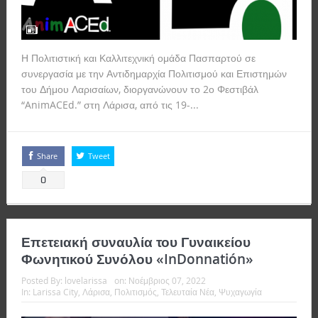
Η Πολιτιστική και Καλλιτεχνική ομάδα Πασπαρτού σε
συνεργασία με την Αντιδημαρχία Πολιτισμού και Επιστημών
του Δήμου Λαρισαίων, διοργανώνουν το 2ο Φεστιβάλ
“AnimACEd.” στη Λάρισα, από τις 19-...
Read more
Share
Tweet
0
Επετειακή συναυλία του Γυναικείου
Φωνητικού Συνόλου «InDonnatión»
Posted By:
lovelarissa
on:
Νοέμβριος 07, 2022
In:
Larissa City
,
Λάρισα
,
Πολιτισμός
,
Τελευταία Νέα
,
Ψυχαγωγία