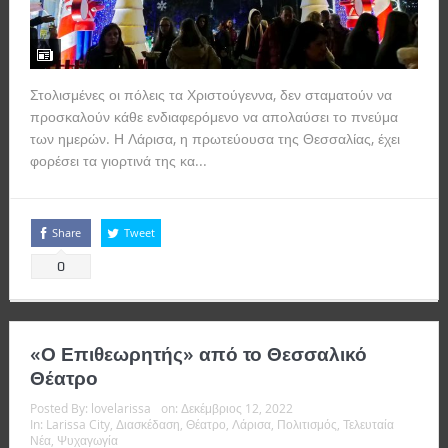
Στολισμένες οι πόλεις τα Χριστούγεννα, δεν σταματούν να
προσκαλούν κάθε ενδιαφερόμενο να απολαύσει το πνεύμα
των ημερών. Η Λάρισα, η πρωτεύουσα της Θεσσαλίας, έχει
φορέσει τα γιορτινά της κα...
Read more
Share
Tweet
0
«Ο Επιθεωρητής» από το Θεσσαλικό
Θέατρο
Posted By:
lovelarissa
on:
Δεκέμβριος 12, 2022
In:
Larissa City
,
Διασκέδαση
,
Θέατρο
,
Λάρισα
,
Πολιτισμός
,
Τελευταία
Νέα
,
Ψυχαγωγία