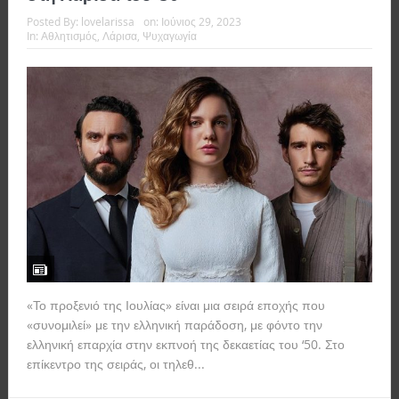
Posted By:
lovelarissa
on:
Ιούνιος 29, 2023
In:
Αθλητισμός
,
Λάρισα
,
Ψυχαγωγία
«Το προξενιό της Ιουλίας» είναι μια σειρά εποχής που
«συνομιλεί» με την ελληνική παράδοση, με φόντο την
ελληνική επαρχία στην εκπνοή της δεκαετίας του ‘50. Στο
επίκεντρο της σειράς, οι τηλεθ...
Read more