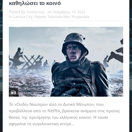
καθηλώσει το κοινό
Posted By:
lovelarissa
on:
Νοέμβριος 14, 2022
In:
Larissa City
,
Λάρισα
,
Τελευταία Νέα
,
Ψυχαγωγία
Το «Ουδέν Νεώτερον από το Δυτικό Μέτωπο», που
προβάλλεται από το Netflix, βρίσκεται ανάμεσα στις πρώτες
θέσεις της προτίμησης του ελληνικού κοινού. Η ταινία
αφηγείται τη συγκλονιστική ιστορί...
Read more