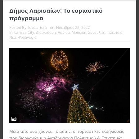
Δήμος Λαρισαίων: Το εορταστικό
πρόγραμμα
Posted By:
lovelarissa
on:
Νοέμβριος 22, 2022
In:
Larissa City
,
Διασκέδαση
,
Λάρισα
,
Μουσική
,
Συναυλίες
,
Τελευταία
Νέα
,
Ψυχαγωγία
Μετά από δυο χρόνια… σιωπής, οι εορταστικές εκδηλώσεις
που διοργανώνει η Αντιδημαρχία Πολιτισμού & Επιστημών