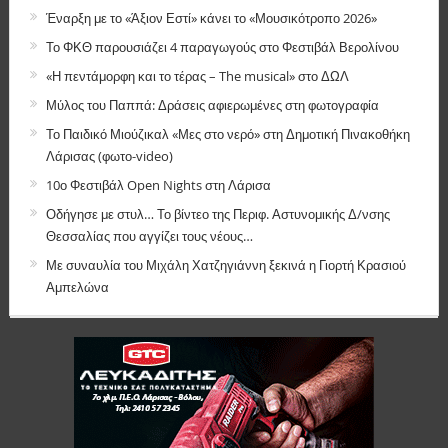
Έναρξη με το «Άξιον Εστί» κάνει το «Μουσικότροπο 2026»
Το ΦΚΘ παρουσιάζει 4 παραγωγούς στο Φεστιβάλ Βερολίνου
«Η πεντάμορφη και το τέρας – The musical» στο ΔΩΛ
Μύλος του Παππά: Δράσεις αφιερωμένες στη φωτογραφία
Το Παιδικό Μιούζικαλ «Μες στο νερό» στη Δημοτική Πινακοθήκη
Λάρισας (φωτο-video)
10ο Φεστιβάλ Open Nights στη Λάρισα
Οδήγησε με στυλ… Το βίντεο της Περιφ. Αστυνομικής Δ/νσης
Θεσσαλίας που αγγίζει τους νέους…
Με συναυλία του Μιχάλη Χατζηγιάννη ξεκινά η Γιορτή Κρασιού
Αμπελώνα