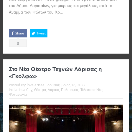
του Δήμου Λαρισαίων, για μικρούς και μεγάλους, από το
Άναμμα των Φώτων του Χρ...
Read more
Share
Tweet
0
Στο Νέο Θέατρο Τεχνών Λάρισας η
«Γκόλφω»
Posted By:
lovelarissa
on:
Νοέμβριος 16, 2022
In:
Larissa City
,
Θέατρο
,
Λάρισα
,
Πολιτισμός
,
Τελευταία Νέα
,
Ψυχαγωγία