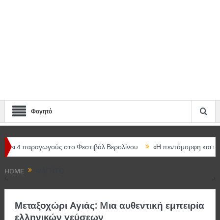
Φαγητό
γωγούς στο Φεστιβάλ Βερολίνου
«Η πεντάμορφη και το τέρας – The
ρική ομιλήτρια η Μαρία Ευθυμίου
HOME
ΦΑΓΗΤΌ
Μεταξοχώρι Αγιάς: Mια αυθεντική εμπειρία
ελληνικών γεύσεων