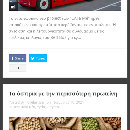
Tο εντυπωσιακό νέο project των “CAFé Mé” ήρθε
κατακόκκινο και πρωτότυπο κερδίζοντας τις εντυπώσεις. Η
σχεδίαση και η λειτουργικότητα σε συνδυασμό με τις
ευέλικτες επιλογές του Red Bus για εγ...
Read more
Share
Tweet
0
Τα όσπρια με την περισσότερη πρωτεΐνη
Posted By:
lovelarissa
on:
Νοέμβριος 10, 2021
In:
Τελευταία Νέα
,
Υγεία
,
Φαγητό