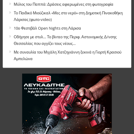
Μύλος του Παππά: Δράσεις αφιερωμένες στη φωτογραφία
Το Παιδικό Μιούζικαλ «Μες στο νερό» στη Δημοτική Πινακοθήκη
Λάρισας (φωτο-video)
10ο Φεστιβάλ Open Nights στη Λάρισα
Οδήγησε με στυλ… Το βίντεο της Περιφ. Αστυνομικής Δ/νσης
Θεσσαλίας που αγγίζει τους νέους…
Με συναυλία του Μιχάλη Χατζηγιάννη ξεκινά η Γιορτή Κρασιού
Αμπελώνα