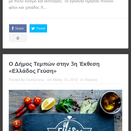
με πολύ κόσμο και εκπλήξεις. Τα εγκαίνια τίμησαν πολλοί
φίλοι και χιλιάδες Λ...
Read more
Share
Tweet
0
Ο Δήμος Τεμπών στην 3η Έκθεση
«Ελλάδος Γεύση»
Posted By:
lovelarissa
on:
Μάιος 10, 2018
In:
Φαγητό