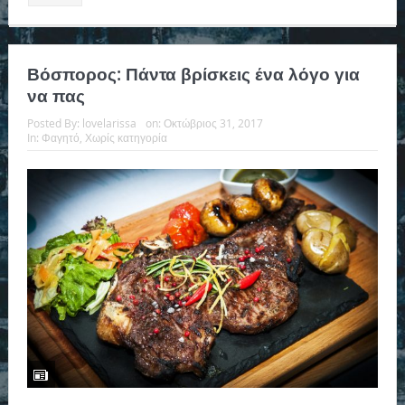
Βόσπορος: Πάντα βρίσκεις ένα λόγο για
να πας
Posted By:
lovelarissa
on:
Οκτώβριος 31, 2017
In:
Φαγητό
,
Χωρίς κατηγορία