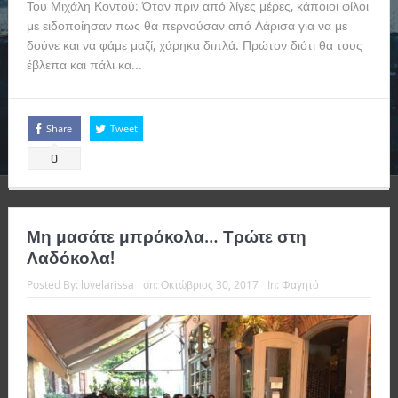
Του Μιχάλη Κοντού: Όταν πριν από λίγες μέρες, κάποιοι φίλοι
με ειδοποίησαν πως θα περνούσαν από Λάρισα για να με
δούνε και να φάμε μαζί, χάρηκα διπλά. Πρώτον διότι θα τους
έβλεπα και πάλι κα...
Read more
Share
Tweet
0
Μη μασάτε μπρόκολα… Τρώτε στη
Λαδόκολα!
Posted By:
lovelarissa
on:
Οκτώβριος 30, 2017
In:
Φαγητό