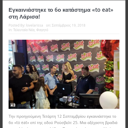
Εγκαινιάστηκε το 6ο κατάστημα «to eat»
στη Λάρισα!
Posted By:
lovelarissa
on:
Σεπτέμβριος 19, 2018
In:
Τελευταία Νέα
,
Φαγητό
Την προηγούμενη Τετάρτη 12 Σεπτεμβρίου εγκαινιάστηκε το
6ο «to eat» επί της οδού Ρούσβελτ 25. Μια αξέχαστη βραδιά