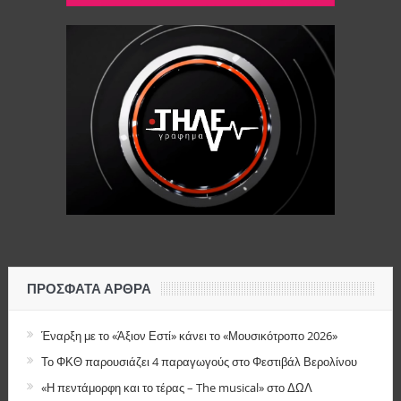
ΠΡΌΣΦΑΤΑ ΆΡΘΡΑ
Έναρξη με το «Άξιον Εστί» κάνει το «Μουσικότροπο 2026»
Το ΦΚΘ παρουσιάζει 4 παραγωγούς στο Φεστιβάλ Βερολίνου
«Η πεντάμορφη και το τέρας – The musical» στο ΔΩΛ