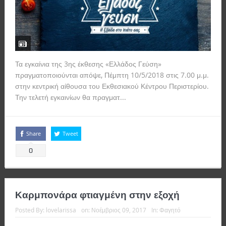
Τα εγκαίνια της 3ης έκθεσης «Ελλάδος Γεύση»
πραγματοποιούνται απόψε, Πέμπτη 10/5/2018 στις 7.00 μ.μ.
στην κεντρική αίθουσα του Εκθεσιακού Κέντρου Περιστερίου.
Την τελετή εγκαινίων θα πραγματ...
Read more
Share
Tweet
0
Καρμπονάρα φτιαγμένη στην εξοχή
Posted By:
lovelarissa
on:
Νοέμβριος 09, 2017
In:
Φαγητό