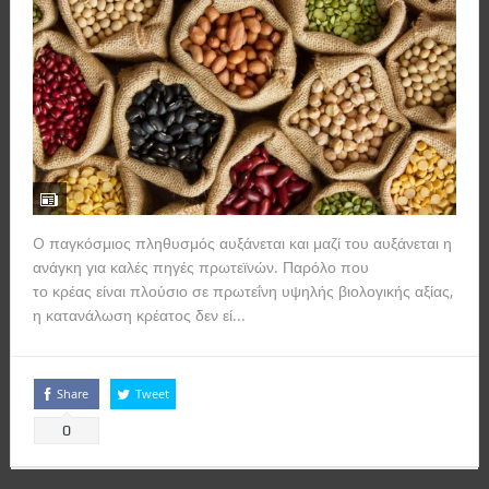
O παγκόσμιος πληθυσμός αυξάνεται και μαζί του αυξάνεται η
ανάγκη για καλές πηγές πρωτεϊνών. Παρόλο που
το κρέας είναι πλούσιο σε πρωτεΐνη υψηλής βιολογικής αξίας,
η κατανάλωση κρέατος δεν εί...
Read more
Share
Tweet
0