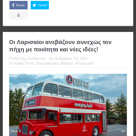
Share
Tweet
0
Οι Λαρισαίοι ανεβάζουν συνεχώς τον
πήχη με ποιότητα και νέες ιδέες!
Posted By:
lovelarissa
on:
Νοέμβριος 19, 2021
In:
Καφές-Ποτό
,
Τελευταία Νέα
,
Φαγητό
,
Ψυχαγωγία