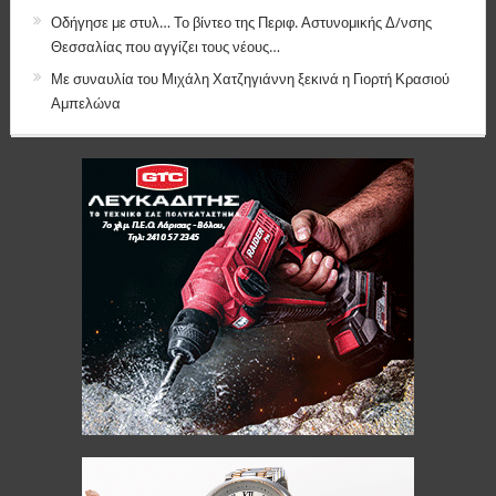
Οδήγησε με στυλ… Το βίντεο της Περιφ. Αστυνομικής Δ/νσης
Θεσσαλίας που αγγίζει τους νέους…
Με συναυλία του Μιχάλη Χατζηγιάννη ξεκινά η Γιορτή Κρασιού
Αμπελώνα