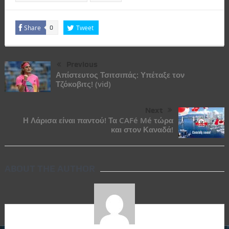
Share
Tweet
0
Previous
Απίστευτος Τσιτσιπάς: Υπέταξε τον
Τζόκοβιτς! (vid)
Next
Η Λάρισα είναι παντού! Τα CAFé Mé τώρα
και στον Καναδά!
ABOUT THE AUTHOR