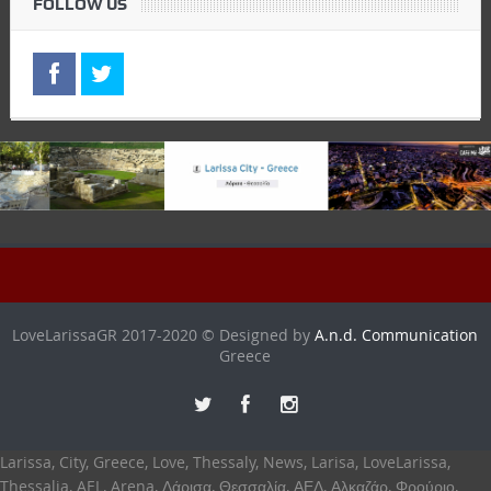
FOLLOW US
LoveLarissaGR 2017-2020 © Designed by
A.n.d. Communication
Greece
Larissa, City, Greece, Love, Thessaly, News, Larisa, LoveLarissa,
Thessalia, AEL, Arena, Λάρισα, Θεσσαλία, ΑΕΛ, Αλκαζάρ, Φρούριο,