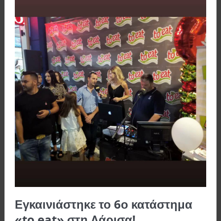
Εγκαινιάστηκε το 6ο κατάστημα
«to eat» στη Λάρισα!