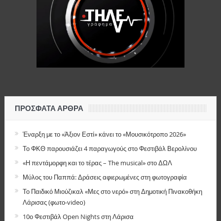
ΠΡΌΣΦΑΤΑ ΆΡΘΡΑ
Έναρξη με το «Άξιον Εστί» κάνει το «Μουσικότροπο 2026»
Το ΦΚΘ παρουσιάζει 4 παραγωγούς στο Φεστιβάλ Βερολίνου
«Η πεντάμορφη και το τέρας – The musical» στο ΔΩΛ
Μύλος του Παππά: Δράσεις αφιερωμένες στη φωτογραφία
Το Παιδικό Μιούζικαλ «Μες στο νερό» στη Δημοτική Πινακοθήκη
Λάρισας (φωτο-video)
10ο Φεστιβάλ Open Nights στη Λάρισα