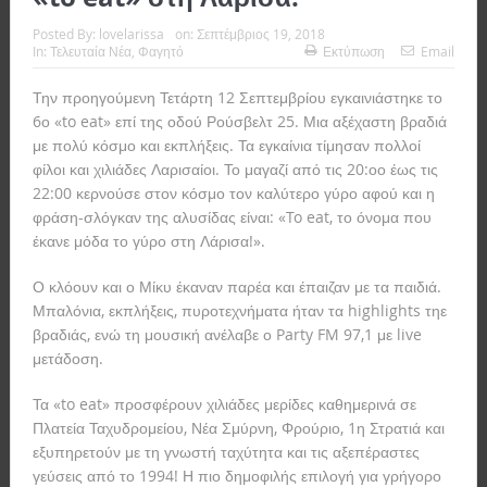
Posted By:
lovelarissa
on:
Σεπτέμβριος 19, 2018
In:
Τελευταία Νέα
,
Φαγητό
Εκτύπωση
Email
Την προηγούμενη Τετάρτη 12 Σεπτεμβρίου εγκαινιάστηκε το
6ο «to eat» επί της οδού Ρούσβελτ 25. Μια αξέχαστη βραδιά
με πολύ κόσμο και εκπλήξεις. Τα εγκαίνια τίμησαν πολλοί
φίλοι και χιλιάδες Λαρισαίοι. Το μαγαζί από τις 20:οο έως τις
22:00 κερνούσε στον κόσμο τον καλύτερο γύρο αφού και η
φράση-σλόγκαν της αλυσίδας είναι: «To eat, το όνομα που
έκανε μόδα το γύρο στη Λάρισα!».
Ο κλόουν και ο Μίκυ έκαναν παρέα και έπαιζαν με τα παιδιά.
Μπαλόνια, εκπλήξεις, πυροτεχνήματα ήταν τα highlights τηε
βραδιάς, ενώ τη μουσική ανέλαβε ο Party FM 97,1 με live
μετάδοση.
Τα «to eat» προσφέρουν χιλιάδες μερίδες καθημερινά σε
Πλατεία Ταχυδρομείου, Νέα Σμύρνη, Φρούριο, 1η Στρατιά και
εξυπηρετούν με τη γνωστή ταχύτητα και τις αξεπέραστες
γεύσεις από το 1994! Η πιο δημοφιλής επιλογή για γρήγορο