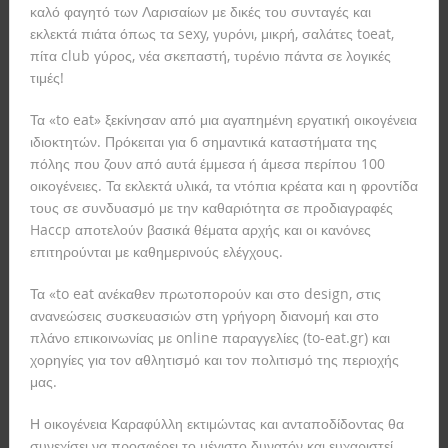
καλό φαγητό των Λαρισαίων με δικές του συνταγές και
εκλεκτά πιάτα όπως τα sexy, γυρόνι, μικρή, σαλάτες toeat,
πίτα club γύρος, νέα σκεπαστή, τυρένιο πάντα σε λογικές
τιμές!
Τα «to eat» ξεκίνησαν από μια αγαπημένη εργατική οικογένεια
ιδιοκτητών. Πρόκειται για 6 σημαντικά καταστήματα της
πόλης που ζουν από αυτά έμμεσα ή άμεσα περίπου 100
οικογένειες. Τα εκλεκτά υλικά, τα ντόπια κρέατα και η φροντίδα
τους σε συνδυασμό με την καθαριότητα σε προδιαγραφές
Haccp αποτελούν βασικά θέματα αρχής και οι κανόνες
επιτηρούνται με καθημερινούς ελέγχους.
Τα «to eat ανέκαθεν πρωτοπορούν και στο design, στις
ανανεώσεις συσκευασιών στη γρήγορη διανομή και στο
πλάνο επικοινωνίας με online παραγγελίες (to-eat.gr) και
χορηγίες για τον αθλητισμό και τον πολιτισμό της περιοχής
μας.
Η οικογένεια Καραφύλλη εκτιμώντας και ανταποδίδοντας θα
συνεχίσει να προσφέρει το μέγιστο δυνατόν και ευχαριστεί