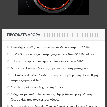
ΠΡΌΣΦΑΤΑ ΆΡΘΡΑ
Έναρξη με το «Άξιον Εστί» κάνει το «Μουσικότροπο 2026»
Το ΦΚΘ παρουσιάζει 4 παραγωγούς στο Φεστιβάλ Βερολίνου
«Η πεντάμορφη και το τέρας – The musical» στο ΔΩΛ
Μύλος του Παππά: Δράσεις αφιερωμένες στη φωτογραφία
Το Παιδικό Μιούζικαλ «Μες στο νερό» στη Δημοτική Πινακοθήκη
Λάρισας (φωτο-video)
10ο Φεστιβάλ Open Nights στη Λάρισα
Οδήγησε με στυλ… Το βίντεο της Περιφ. Αστυνομικής Δ/νσης
Θεσσαλίας που αγγίζει τους νέους…
Με συναυλία του Μιχάλη Χατζηγιάννη ξεκινά η Γιορτή Κρασιού