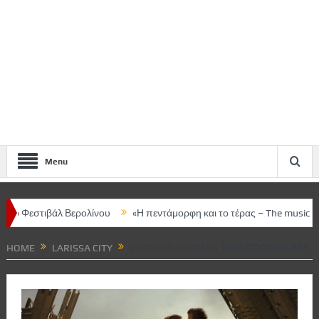
Menu
ερολίνου
«Η πεντάμορφη και το τέρας – The musical» στο ΔΩΛ
HOME
LARISSA CITY
VICTORIA CINEMAS: ΝΈΟ ΠΡΌΓΡΑΜΜΑ