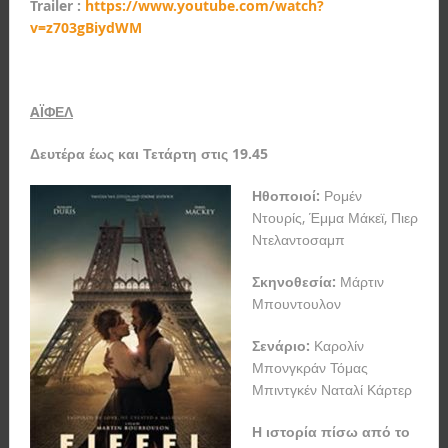
Trailer :
https://www.youtube.com/watch?
v=z703gBiydWM
A
ΪΦΕΛ
Δευτέρα έως και Τετάρτη στις 19.45
Ηθοποιοί:
Ρομέν
Ντουρίς, Έμμα Μάκεϊ, Πιερ
Ντελαντοσαμπ
Σκηνοθεσία:
Μάρτιν
Μπουντουλον
Σενάριο:
Καρολίν
Μπονγκράν Τόμας
Μπιντγκέν Ναταλί Κάρτερ
Η ιστορία πίσω από το