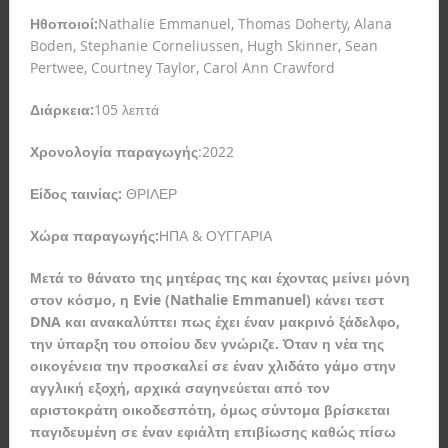
Ηθοποιοί
:
Nathalie Emmanuel, Thomas Doherty, Alana
Boden, Stephanie Corneliussen, Hugh Skinner, Sean
Pertwee, Courtney Taylor, Carol Ann Crawford
Διάρκεια:
105 λεπτά
Χρονολογία παραγωγής
:2022
Είδος ταινίας:
ΘΡΙΛΕΡ
Χώρα παραγωγής:
ΗΠΑ & ΟΥΓΓΑΡΙΑ
Μετά το θάνατο της μητέρας της και έχοντας μείνει μόνη
στον κόσμο, η Evie (Nathalie Emmanuel) κάνει τεστ
DNA και ανακαλύπτει πως έχει έναν μακρινό ξάδελφο,
την ύπαρξη του οποίου δεν γνώριζε. Όταν η νέα της
οικογένεια την προσκαλεί σε έναν χλιδάτο γάμο στην
αγγλική εξοχή, αρχικά σαγηνεύεται από τον
αριστοκράτη οικοδεσπότη, όμως σύντομα βρίσκεται
παγιδευμένη σε έναν εφιάλτη επιβίωσης καθώς πίσω