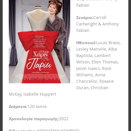
Fabian
Σενάριο:
Carroll
Cartwright & Anthony
Fabian
Ηθοποιοί:
Lucas Bravo,
Lesley Manville, Alba
Baptista, Lambert
Wilson, Ellen Thomas,
Jason Isaacs, Rose
Williams, Anna
Chancellor, Roxane
Duran, Christian
McKay, Isabelle Huppert
Διάρκεια:
120 λεπτά
Χρονολογία παραγωγής:
2022
Είδος ταινίας:
ΔΡΑΜΑΤΙΚΗ ΚΟΜΕΝΤΙ