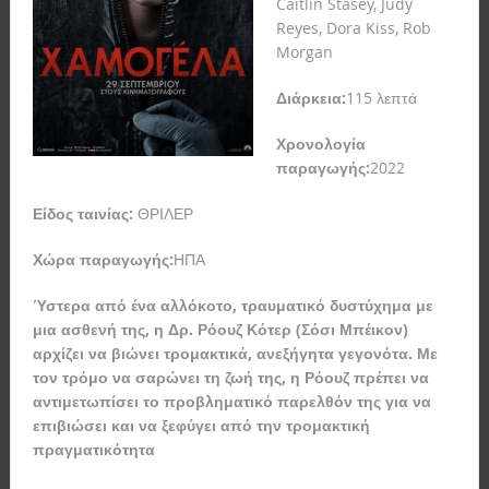
Caitlin Stasey, Judy
Reyes, Dora Kiss, Rob
Morgan
Διάρκεια:
115 λεπτά
Χρονολογία
παραγωγής:
2022
Είδος ταινίας:
ΘΡΙΛΕΡ
Χώρα παραγωγής:
ΗΠΑ
Ύστερα από ένα αλλόκοτο, τραυματικό δυστύχημα με
μια ασθενή της, η Δρ. Ρόουζ Κότερ (Σόσι Μπέικον)
αρχίζει να βιώνει τρομακτικά, ανεξήγητα γεγονότα. Με
τον τρόμο να σαρώνει τη ζωή της, η Ρόουζ πρέπει να
αντιμετωπίσει το προβληματικό παρελθόν της για να
επιβιώσει και να ξεφύγει από την τρομακτική
πραγματικότητα