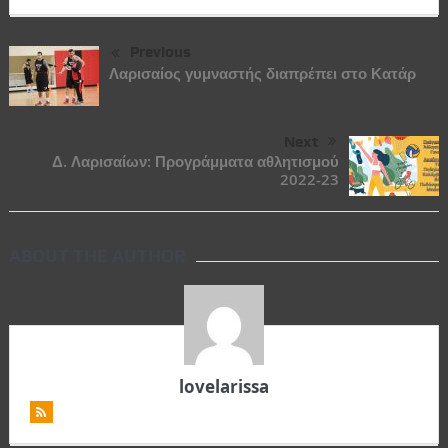
Previous
Λαρισαίος γυμναστής διαπρέπει στο Κατάρ
Next
Δ. Λαρισαίων: Προγράμματα αθλητισμού
2022-23
ABOUT THE AUTHOR
lovelarissa