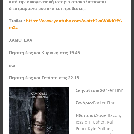
από την οικογενειακή ιστορία αποκαλύπτονται
διεστραμμένα μυστικά και προθέσεις.
Τ
railer :
https://www.youtube.com/watch?v=WXkKtfY-
m2c
ΧΑΜΟΓΕΛΑ
Πέμπτη έως και Κυριακή στις 19.45
και
Πέμπτη έως και Τετάρτη στις 22.15
Σκηνοθεσία
:
Parker Finn
Σενάριο
:
Parker Finn
Ηθοποιοί
:
Sosie Bacon,
Jessie T. Usher, Kal
Penn, Kyle Gallner,