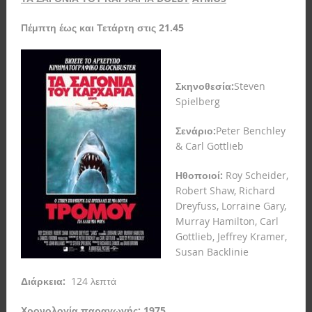
Πέμπτη έως και Τετάρτη στις 21.45
Σκηνοθεσία:
Steven
Spielberg
Σενάριο:
Peter Benchley
& Carl Gottlieb
Ηθοποιοί:
Roy Scheider,
Robert Shaw, Richard
Dreyfuss, Lorraine Gary,
Murray Hamilton, Carl
Gottlieb, Jeffrey Kramer,
Susan Backlinie
Διάρκεια:
124 λεπτά
Χρονολογία παραγωγής: 1975