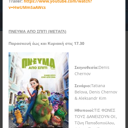
Τ
railer:
https://www.youtube.com/watch?
v=HwUMmSaAWcs
ΠΝΕΥΜΑ ΑΠΟ ΣΠΙΤΙ (ΜΕΤΑΓΛ)
Παρασκευή έως και Κυριακή στις 17.30
Σκηνοθεσία:
Denis
Chernov
Σενάριο:
Tatiana
Belova, Denis Chernov
& Aleksandr Kim
Ηθοποιοί:
ΤΙΣ ΦΩΝΕΣ
ΤΟΥΣ ΔΑΝΕΙΖΟΥΝ ΟΙ:,
Τζίνη Παπαδοπούλου,