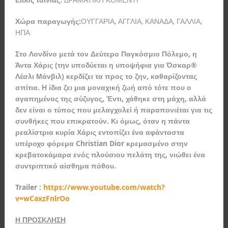
Χώρα παραγωγής:
ΟΥΓΓΑΡΙΑ, ΑΓΓΛΙΑ, ΚΑΝΑΔΑ, ΓΑΛΛΙΑ,
ΗΠΑ
Στο Λονδίνο μετά τον Δεύτερο Παγκόσμιο Πόλεμο, η
Άντα Χάρις (την υποδύεται η υποψήφια για Όσκαρ®
Λέσλι Μάνβιλ) κερδίζει τα προς το ζην, καθαρίζοντας
σπίτια. Η ίδια ζει μια μοναχική ζωή από τότε που ο
αγαπημένος της σύζυγος, Έντι, χάθηκε στη μάχη, αλλά
δεν είναι ο τύπος που μελαγχολεί ή παραπονιέται για τις
συνθήκες που επικρατούν. Κι όμως, όταν η πάντα
ρεαλίστρια κυρία Χάρις εντοπίζει ένα αφάνταστα
υπέροχο φόρεμα
Christian
Dior
κρεμασμένο στην
κρεβατοκάμαρα ενός πλούσιου πελάτη της, νιώθει ένα
συντριπτικό αίσθημα πόθου.
Trailer :
https://www.youtube.com/watch?
v=wCaxzFnlrOo
Η ΠΡΟΣΚΛΗΣΗ