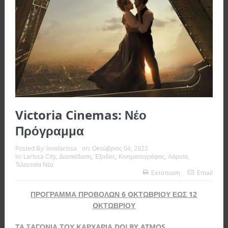
Victoria Cinemas: Νέο
Πρόγραμμα
Posted By:
lovelarissa
on:
Οκτώβριος 04, 2022
In:
Larissa City
,
Διασκέδαση
,
Έξοδος
,
Κινηματογράφος
,
Λάρισα
,
Τελευταία Νέα
Εκτύπωση
Email
ΠΡΟΓΡΑΜΜΑ ΠΡΟΒΟΛΩΝ 6
O
ΚΤΩΒΡΙΟΥ ΕΩΣ 12
O
ΚΤΩΒΡΙΟΥ
ΤΑ ΣΑΓΟΝΙΑ ΤΟΥ ΚΑΡΧΑΡΙΑ
DOLBY
ATMOS