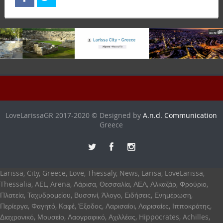
LoveLarissaGR 2017-2020 © Designed by
A.n.d. Communication
Greece
Larissa, City, Greece, Love, Thessaly, News, Larisa, LoveLarissa,
Thessalia, AEL, Arena, Λάρισα, Θεσσαλία, ΑΕΛ, Αλκαζάρ, Φρούριο,
Πλατεία, Ταχυδρομείου, Βυσσινί, Άλογο, Ειδήσεις, Ενημέρωση,
Περίεργα, Φαγητό, Καφέ, Έξοδος, Λαρισαίοι, Λαρισαίες, Ιπποκράτης,
Διαχρονικό, Μουσείο, Λαογραφικό, Αχιλλέας, Hippocrates, Achilles,