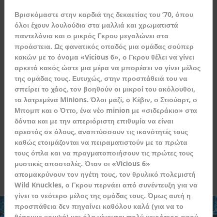
Βρισκόμαστε στην καρδιά της δεκαετίας του ’70, όπου
όλοι έχουν λουλούδια στα μαλλιά και χρωματιστά
παντελόνια και ο μικρός Γκρου μεγαλώνει στα
προάστεια. Ως φανατικός οπαδός μια ομάδας σούπερ
κακών με το όνομα «Vicious 6», ο Γκρου θέλει να γίνει
αρκετά κακός ώστε μια μέρα να μπορέσει να γίνει μέλος
της ομάδας τους. Ευτυχώς, στην προσπάθειά του να
σπείρει το χάος, τον βοηθούν οι μικροί του ακόλουθοι,
τα λατρεμένα Minions. Όλοι μαζί, ο Κέβιν, ο Στιούαρτ, ο
Μπομπ και ο Όττο, ένα νέο minion με «σιδεράκια» στα
δόντια και με την απεριόριστη επιθυμία να είναι
αρεστός σε όλους, αναπτύσσουν τις ικανότητές τους
καθώς ετοιμάζονται να πειραματιστούν με τα πρώτα
τους όπλα και να πραγματοποιήσουν τις πρώτες τους
μυστικές αποστολές. Όταν οι «Vicious 6»
απομακρύνουν τον ηγέτη τους, τον θρυλικό πολεμιστή
Wild Knuckles, ο Γκρου περνάει από συνέντευξη για να
γίνει το νεότερο μέλος της ομάδας τους. Όμως αυτή η
προσπάθεια δεν πηγαίνει καθόλου καλά (για να το
θέσουμε κομψά) και όλα γίνονται πολύ χειρότερα αφού