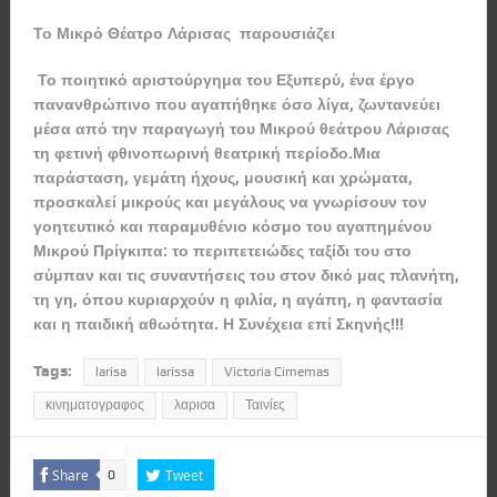
Το Μικρό Θέατρο Λάρισας παρουσιάζει
Το ποιητικό αριστούργημα του Εξυπερύ, ένα έργο
πανανθρώπινο που αγαπήθηκε όσο λίγα, ζωντανεύει
μέσα από την παραγωγή του Μικρού θεάτρου Λάρισας
τη φετινή φθινοπωρινή θεατρική περίοδο.Μια
παράσταση, γεμάτη ήχους, μουσική και χρώματα,
προσκαλεί μικρούς και μεγάλους να γνωρίσουν τον
γοητευτικό και παραμυθένιο κόσμο του αγαπημένου
Μικρού Πρίγκιπα: το περιπετειώδες ταξίδι του στο
σύμπαν και τις συναντήσεις του στον δικό μας πλανήτη,
τη γη, όπου κυριαρχούν η φιλία, η αγάπη, η φαντασία
και η παιδική αθωότητα. Η Συνέχεια επί Σκηνής!!!
Tags:
larisa
larissa
Victoria Cimemas
κινηματογραφος
λαρισα
Ταινίες
Share
Tweet
0