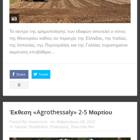
Το κέντρο της ερημοποίησης των εδαφών αποτελεί ο νότος
της Μεσογείου καθώς σε περιοχές της Ελλάδας, της Ιταλίας,
της Ισπανίας, της Πορτογαλίας και της Γαλλίας παρατηρείται
ακρότατη υποβάθμισ...
Read more
Share
Tweet
0
Έκθεση «Agrothessaly» 2-5 Μαρτίου
Posted By:
lovelarissa
on:
Φεβρουάριος 08, 2023
In:
Λάρισα
,
Περιβάλλον
,
Πολιτισμός
,
Τελευταία Νέα