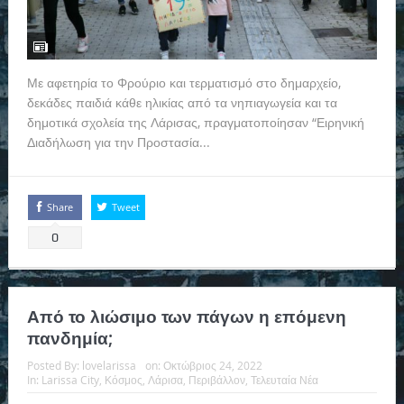
Με αφετηρία το Φρούριο και τερματισμό στο δημαρχείο,
δεκάδες παιδιά κάθε ηλικίας από τα νηπιαγωγεία και τα
δημοτικά σχολεία της Λάρισας, πραγματοποίησαν “Ειρηνική
Διαδήλωση για την Προστασία...
Read more
Share
Tweet
0
Από το λιώσιμο των πάγων η επόμενη
πανδημία;
Posted By:
lovelarissa
on:
Οκτώβριος 24, 2022
In:
Larissa City
,
Κόσμος
,
Λάρισα
,
Περιβάλλον
,
Τελευταία Νέα