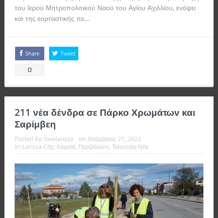
του Ιερού Μητροπολιτικού Ναού του Αγίου Αχιλλίου, ενόψει
και της εορταστικής πε...
Read more
Share
Tweet
0
211 νέα δένδρα σε Πάρκο Χρωμάτων και
Σαρίμβεη
Posted By:
lovelarissa
on:
Νοέμβριος 21, 2022
In:
Larissa City
,
Λάρισα
,
Περιβάλλον
,
Τελευταία Νέα