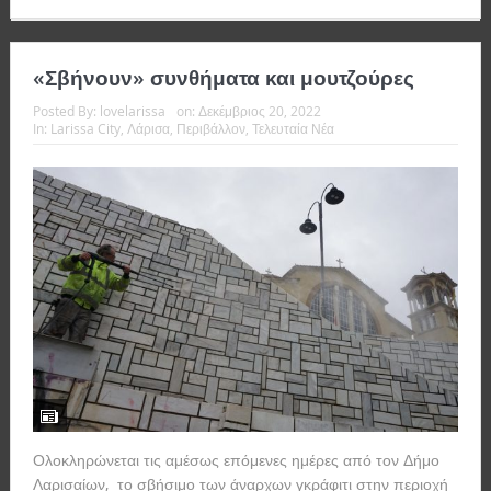
«Σβήνουν» συνθήματα και μουτζούρες
Posted By:
lovelarissa
on:
Δεκέμβριος 20, 2022
In:
Larissa City
,
Λάρισα
,
Περιβάλλον
,
Τελευταία Νέα
Ολοκληρώνεται τις αμέσως επόμενες ημέρες από τον Δήμο
Λαρισαίων, το σβήσιμο των άναρχων γκράφιτι στην περιοχή