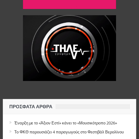
ΠΡΌΣΦΑΤΑ ΆΡΘΡΑ
Έναρξη με το «Άξιον Εστί» κάνει το «Μουσικότροπο 2026»
Το ΦΚΘ παρουσιάζει 4 παραγωγούς στο Φεστιβάλ Βερολίνου