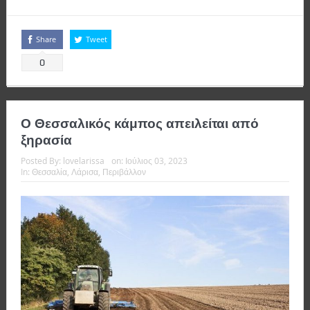
Share
Tweet
0
Ο Θεσσαλικός κάμπος απειλείται από
ξηρασία
Posted By:
lovelarissa
on:
Ιούλιος 03, 2023
In:
Θεσσαλία
,
Λάρισα
,
Περιβάλλον