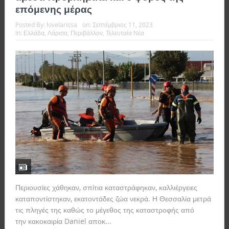
επόμενης μέρας
Posted By:
lovelarissa
on:
Σεπτέμβριος 11, 2023
In:
Ελλάδα
,
Λάρισα
,
Περιβάλλον
,
Τελευταία Νέα
Περιουσίες χάθηκαν, σπίτια καταστράφηκαν, καλλιέργειες
καταποντίστηκαν, εκατοντάδες ζώα νεκρά. Η Θεσσαλία μετρά
τις πληγές της καθώς το μέγεθος της καταστροφής από
την κακοκαιρία Daniel αποκ...
Read more