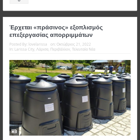
Έρχεται «πράσινος» εξοπλισμός
επεξεργασίας απορριμμάτων
Posted By:
lovelarissa
on:
Οκτώβριος 21, 2022
In:
Larissa City
,
Λάρισα
,
Περιβάλλον
,
Τελευταία Νέα