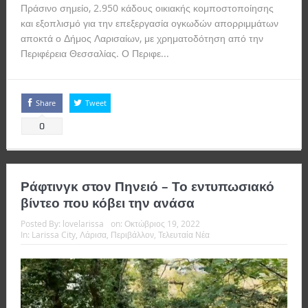
Πράσινο σημείο, 2.950 κάδους οικιακής κομποστοποίησης
και εξοπλισμό για την επεξεργασία ογκωδών απορριμμάτων
αποκτά ο Δήμος Λαρισαίων, με χρηματοδότηση από την
Περιφέρεια Θεσσαλίας. Ο Περιφε...
Read more
Share
Tweet
0
Ράφτινγκ στον Πηνειό – Το εντυπωσιακό
βίντεο που κόβει την ανάσα
Posted By:
lovelarissa
on:
Οκτώβριος 19, 2022
In:
Larissa City
,
Λάρισα
,
Περιβάλλον
,
Τελευταία Νέα