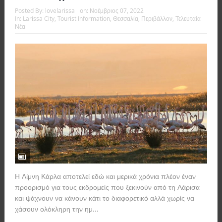
Posted By:
lovelarissa
on:
Νοέμβριος 07, 2022
In:
Larissa City
,
Tourist Information
,
Θεσσαλία
,
Περιβάλλον
,
Τελευταία
Νέα
Η Λίμνη Κάρλα αποτελεί εδώ και μερικά χρόνια πλέον έναν
προορισμό για τους εκδρομείς που ξεκινούν από τη Λάρισα
και ψάχνουν να κάνουν κάτι το διαφορετικό αλλά χωρίς να
χάσουν ολόκληρη την ημ...
Read more