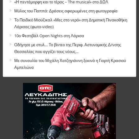
«Η πεντάμορφη και το τέρας – The musical» στο ΔΩΛ
Μύλος του Παππά: Δράσεις αφιερωμένες στη φωτογραφία
Το Παιδικό Μιούζικαλ «Μες στο νερό» στη Δημοτική Πινακοθήκη
Λάρισας (φωτο-video)
10ο Φεστιβάλ Open Nights στη Λάρισα
Οδήγησε με στυλ… Το βίντεο της Περιφ. Αστυνομικής Δ/νσης
Θεσσαλίας που αγγίζει τους νέους…
Με συναυλία του Μιχάλη Χατζηγιάννη ξεκινά η Γιορτή Κρασιού
Αμπελώνα