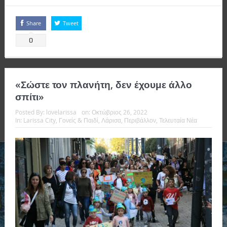
Share
Tweet
0
«Σώστε τον πλανήτη, δεν έχουμε άλλο
σπίτι»
Posted By:
lovelarissa
on:
Οκτώβριος 26, 2022
In:
Larissa City
,
Γονείς & Παιδί
,
Λάρισα
,
Περιβάλλον
,
Τελευταία Νέα