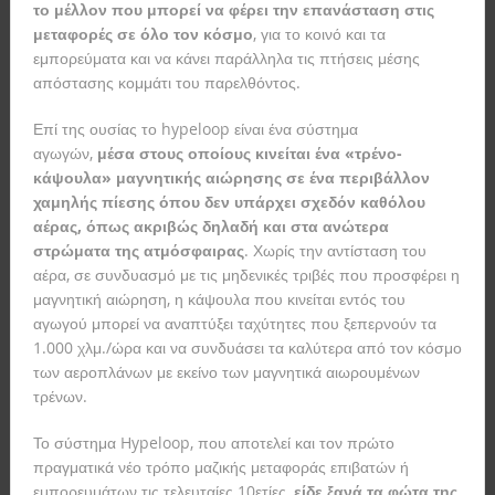
το μέλλον που μπορεί να φέρει την επανάσταση στις
μεταφορές σε όλο τον κόσμο
, για το κοινό και τα
εμπορεύματα και να κάνει παράλληλα τις πτήσεις μέσης
απόστασης κομμάτι του παρελθόντος.
Επί της ουσίας το hypeloop είναι ένα σύστημα
αγωγών,
μέσα στους οποίους κινείται ένα «τρένο-
κάψουλα» μαγνητικής αιώρησης σε ένα περιβάλλον
χαμηλής πίεσης όπου δεν υπάρχει σχεδόν καθόλου
αέρας, όπως ακριβώς δηλαδή και στα ανώτερα
στρώματα της ατμόσφαιρας
. Χωρίς την αντίσταση του
αέρα, σε συνδυασμό με τις μηδενικές τριβές που προσφέρει η
μαγνητική αιώρηση, η κάψουλα που κινείται εντός του
αγωγού μπορεί να αναπτύξει ταχύτητες που ξεπερνούν τα
1.000 χλμ./ώρα και να συνδυάσει τα καλύτερα από τον κόσμο
των αεροπλάνων με εκείνο των μαγνητικά αιωρουμένων
τρένων.
Το σύστημα Hypeloop, που αποτελεί και τον πρώτο
πραγματικά νέο τρόπο μαζικής μεταφοράς επιβατών ή
εμπορευμάτων τις τελευταίες 10ετίες,
είδε ξανά τα φώτα της