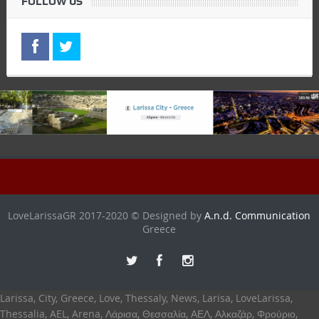
FOLLOW US
LoveLarissaGR 2017-2020 © Designed by
A.n.d. Communication
Greece
Larissa, City, Greece, Love, Thessaly, News, Larisa, LoveLarissa,
Thessalia, AEL, Arena, Λάρισα, Θεσσαλία, ΑΕΛ, Αλκαζάρ, Φρούριο,