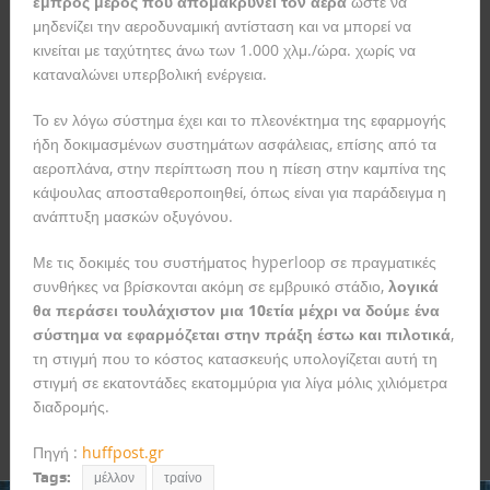
εμπρός μέρος που απομακρύνει τον αέρα
ώστε να
μηδενίζει την αεροδυναμική αντίσταση και να μπορεί να
κινείται με ταχύτητες άνω των 1.000 χλμ./ώρα. χωρίς να
καταναλώνει υπερβολική ενέργεια.
Το εν λόγω σύστημα έχει και το πλεονέκτημα της εφαρμογής
ήδη δοκιμασμένων συστημάτων ασφάλειας, επίσης από τα
αεροπλάνα, στην περίπτωση που η πίεση στην καμπίνα της
κάψουλας αποσταθεροποιηθεί, όπως είναι για παράδειγμα η
ανάπτυξη μασκών οξυγόνου.
Με τις δοκιμές του συστήματος hyperloop σε πραγματικές
συνθήκες να βρίσκονται ακόμη σε εμβρυικό στάδιο,
λογικά
θα περάσει τουλάχιστον μια 10ετία μέχρι να δούμε ένα
σύστημα να εφαρμόζεται στην πράξη έστω και πιλοτικά
,
τη στιγμή που το κόστος κατασκευής υπολογίζεται αυτή τη
στιγμή σε εκατοντάδες εκατομμύρια για λίγα μόλις χιλιόμετρα
διαδρομής.
Πηγή :
huffpost.gr
Tags:
μέλλον
τραίνο