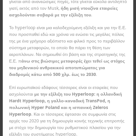
γίνεται από ανανεώσιμες πηγές, τότε γίνεται εύκολα αντιληπτό
γιατί, εκτός από τον Musk,
ήδη μισή ντουζίνα εταιρείες
ασχολούνται σοβαρά με την εξέλιξη του
.
Το hyperloop είναι μια καλοδεχούμενη εξέλιξη και για την Ε.Ε.
που προσπαθεί εδώ και χρόνια να ενώσει τις μεγάλες πόλεις
της με ένα γρήγορο αξιόπιστο και φιλικό προς το περιβάλλον
σύστημα μεταφορών, το οποίο θα πάρει τη θέση των
αεροπλάνων. Να σημειωθεί ότι βάση και της στρατηγικής της
Ε.Ε. π
άνω στις βιώσιμες μεταφορές έχει τεθεί ως στόχος
του μηδενικού ανθρακικού αποτυπώματος για
διαδρομές κάτω από 500 χλμ. έως το 2030
.
Επί ευρωπαϊκού εδάφους τέσσερεις είναι οι εταιρείες που
ασχολούνται
με την εξέλιξη του Hyperloop: η ολλανδική
Hardt Hyperloop, η γαλλο-καναδική TransPod, η
πολωνική Hyper Poland και η ισπανική Zeleros
Hyperloop
. Και οι τέσσερεις έφτασαν σε συμφωνία στις
αρχές του 2020 για τη δημιουργία κοινής τεχνικής επιτροπής
με στόχο την δημιουργία του ρυθμιστικού πλαισίου για την
εξέλιξη του συστήματος hyperloop.