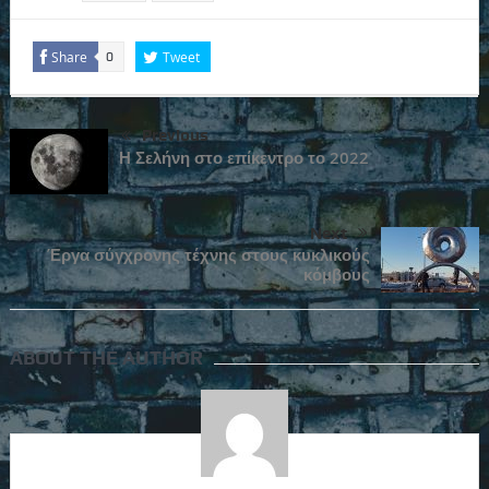
Share
Tweet
0
Previous
Η Σελήνη στο επίκεντρο το 2022
Next
Έργα σύγχρονης τέχνης στους κυκλικούς
κόμβους
ABOUT THE AUTHOR