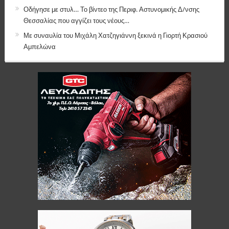
Οδήγησε με στυλ… Το βίντεο της Περιφ. Αστυνομικής Δ/νσης
Θεσσαλίας που αγγίζει τους νέους…
Με συναυλία του Μιχάλη Χατζηγιάννη ξεκινά η Γιορτή Κρασιού
Αμπελώνα