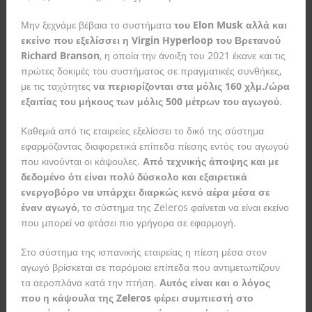
Μην ξεχνάμε βέβαια το συστήματα
του Elon Musk αλλά και
εκείνο που εξελίσσει η Virgin Hyperloop του Βρετανού
Richard Branson
, η οποία την άνοιξη του 2021 έκανε και τις
πρώτες δοκιμές του συστήματος σε πραγματικές συνθήκες,
με τις ταχύτητες
να περιορίζονται στα μόλις 160 χλμ./ώρα
εξαιτίας του μήκους των μόλις 500 μέτρων του αγωγού
.
Καθεμιά από τις εταιρείες εξελίσσει το δικό της σύστημα
εφαρμόζοντας διαφορετικά επίπεδα πίεσης εντός του αγωγού
που κινούνται οι κάψουλες.
Από τεχνικής άποψης και με
δεδομένο ότι είναι πολύ δύσκολο και εξαιρετικά
ενεργοβόρο να υπάρχει διαρκώς κενό αέρα μέσα σε
έναν αγωγό
, το σύστημα της Zeleros φαίνεται να είναι εκείνο
που μπορεί να φτάσει πιο γρήγορα σε εφαρμογή.
Στο σύστημα της ισπανικής εταιρείας η πίεση μέσα στον
αγωγό βρίσκεται σε παρόμοια επίπεδα που αντιμετωπίζουν
τα αεροπλάνα κατά την πτήση.
Αυτός είναι και ο λόγος
που η κάψουλα της Zeleros φέρει συμπιεστή στο