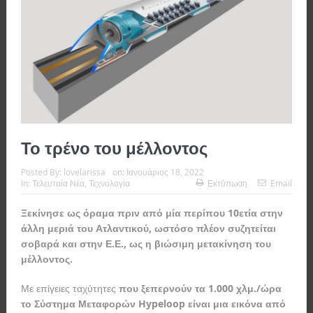
Το τρένο του μέλλοντος
Posted By:
lovelarissa
on:
Ιανουάριος 18, 2022
In:
Τελευταία Νέα
,
Τεχνολογία
Εκτύπωση
Email
Ξεκίνησε ως όραμα πριν από μία περίπου 10ετία στην
άλλη μεριά του Ατλαντικού, ωστόσο πλέον συζητείται
σοβαρά και στην Ε.Ε., ως η βιώσιμη μετακίνηση του
μέλλοντος.
Με επίγειες ταχύτητες
που ξεπερνούν τα 1.000 χλμ./ώρα
το Σύστημα Μεταφορών Hypeloop είναι μια εικόνα από