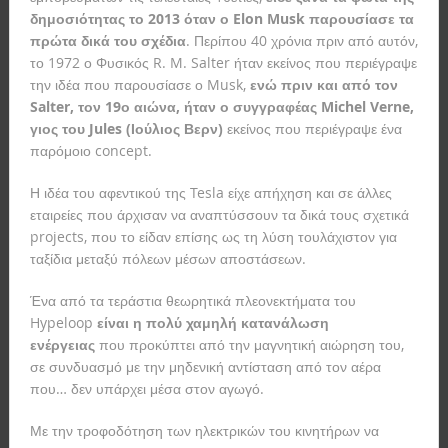
δημοσιότητας το 2013 όταν ο Elon Musk παρουσίασε τα
πρώτα δικά του σχέδια
. Περίπου 40 χρόνια πριν από αυτόν,
το 1972 ο Φυσικός R. M. Salter ήταν εκείνος που περιέγραψε
την ιδέα που παρουσίασε ο Musk,
ενώ πριν και από τον
Salter, τον 19ο αιώνα, ήταν ο συγγραφέας Michel Verne,
γιος του Jules (Ιούλιος Βερν)
εκείνος που περιέγραψε ένα
παρόμοιο concept.
Η ιδέα του αφεντικού της Tesla είχε απήχηση και σε άλλες
εταιρείες που άρχισαν να αναπτύσσουν τα δικά τους σχετικά
projects, που το είδαν επίσης ως τη λύση τουλάχιστον για
ταξίδια μεταξύ πόλεων μέσων αποστάσεων.
Ένα από τα τεράστια θεωρητικά πλεονεκτήματα του
Hypeloop
είναι η πολύ χαμηλή κατανάλωση
ενέργειας
που προκύπτει από την μαγνητική αιώρηση του,
σε συνδυασμό με την μηδενική αντίσταση από τον αέρα
που… δεν υπάρχει μέσα στον αγωγό.
Με την τροφοδότηση των ηλεκτρικών του κινητήρων να