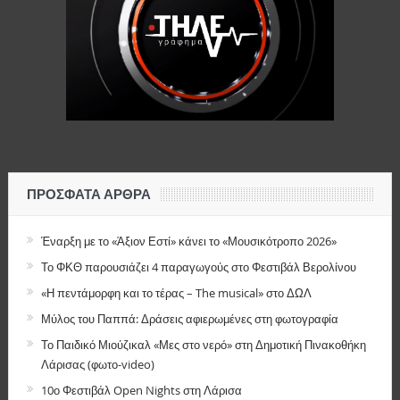
ΠΡΌΣΦΑΤΑ ΆΡΘΡΑ
Έναρξη με το «Άξιον Εστί» κάνει το «Μουσικότροπο 2026»
Το ΦΚΘ παρουσιάζει 4 παραγωγούς στο Φεστιβάλ Βερολίνου
«Η πεντάμορφη και το τέρας – The musical» στο ΔΩΛ
Μύλος του Παππά: Δράσεις αφιερωμένες στη φωτογραφία
Το Παιδικό Μιούζικαλ «Μες στο νερό» στη Δημοτική Πινακοθήκη
Λάρισας (φωτο-video)
10ο Φεστιβάλ Open Nights στη Λάρισα