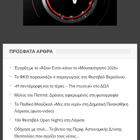
ΠΡΌΣΦΑΤΑ ΆΡΘΡΑ
Έναρξη με το «Άξιον Εστί» κάνει το «Μουσικότροπο 2026»
Το ΦΚΘ παρουσιάζει 4 παραγωγούς στο Φεστιβάλ Βερολίνου
«Η πεντάμορφη και το τέρας – The musical» στο ΔΩΛ
Μύλος του Παππά: Δράσεις αφιερωμένες στη φωτογραφία
Το Παιδικό Μιούζικαλ «Μες στο νερό» στη Δημοτική Πινακοθήκη
Λάρισας (φωτο-video)
10ο Φεστιβάλ Open Nights στη Λάρισα
Οδήγησε με στυλ… Το βίντεο της Περιφ. Αστυνομικής Δ/νσης
Θεσσαλίας που αγγίζει τους νέους…