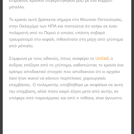
επιμήκους κρανίου συγκροτήθηκαν μαζί με ένα κομμάτι
μέταλλο.
Το κρανίο αυτό βρίσκεται σήμερα στο Μουσείο Οστεολογίας,
στην Οκλαχόμα των ΗΠΑ και πιστεύεται ότι ανήκε σε έναν
πολεμιστή από το Περού ο οποίος υπέστη σοβαρό
τραυματισμό στο κεφάλι, πιθανότατα στη μάχη από χτύπημα
από ρόπαλο.
Σύμφωνα με τους ειδικούς, όπως αναφέρει το
Unilad
, ο
άνδρας επέζησε από το χτύπημα, καθιστώντας το κρανίο ένα
κρίσιμο αποδεικτικό στοιχείο που αποδεικνύει ότι οι αρχαίοι
λαοί ήταν ικανοί να κάνουν περίπλοκες χειρουργικές
επεμβάσεις. Ο πολεμιστής υποβλήθηκε με ασφάλεια σε αυτή
την επέμβαση, αλλά πόσο καιρό έζησε μετά από αυτήν, αν
υπέφερε από παρενέργειες και από τι πέθανε, είναι άγνωστο.