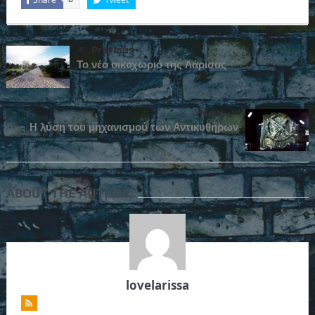
Previous
Το νέο οικοχωριό της Λάρισας
Next
Η λύση του μηχανισμού των Αντικυθήρων
ABOUT THE AUTHOR
lovelarissa