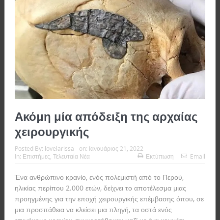
Ακόμη μία απόδειξη της αρχαίας
χειρουργικής
Posted By:
lovelarissa
on:
Ιανουάριος 21, 2022
In:
Επιστήμες
,
Τελευταία Νέα
Εκτύπωση
Email
Ένα ανθρώπινο κρανίο, ενός πολεμιστή από το Περού,
ηλικίας περίπου 2.000 ετών, δείχνει το αποτέλεσμα μιας
προηγμένης για την εποχή χειρουργικής επέμβασης όπου, σε
μια προσπάθεια να κλείσει μια πληγή, τα οστά ενός