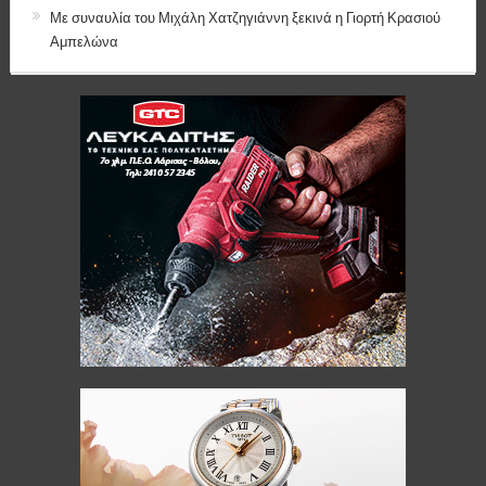
Με συναυλία του Μιχάλη Χατζηγιάννη ξεκινά η Γιορτή Κρασιού
Αμπελώνα