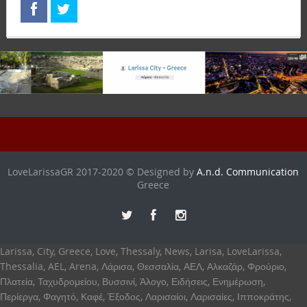
LoveLarissaGR 2017-2020 © Designed by
A.n.d. Communication
Greece
Larissa, City, Greece, Love, Thessaly, News, Larisa, LoveLarissa,
Thessalia, AEL, Arena, Λάρισα, Θεσσαλία, ΑΕΛ, Αλκαζάρ, Φρούριο,
Πλατεία, Ταχυδρομείου, Βυσσινί, Άλογο, Ειδήσεις, Ενημέρωση,
Περίεργα, Φαγητό, Καφέ, Έξοδος, Λαρισαίοι, Λαρισαίες, Ιπποκράτης,