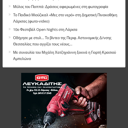
Μύλος του Παππά: Δράσεις αφιερωμένες στη φωτογραφία
Το Παιδικό Μιούζικαλ «Μες στο νερό» στη Δημοτική Πινακοθήκη
Λάρισας (φωτο-video)
10ο Φεστιβάλ Open Nights στη Λάρισα
Οδήγησε με στυλ… Το βίντεο της Περιφ. Αστυνομικής Δ/νσης
Θεσσαλίας που αγγίζει τους νέους…
Με συναυλία του Μιχάλη Χατζηγιάννη ξεκινά η Γιορτή Κρασιού
Αμπελώνα