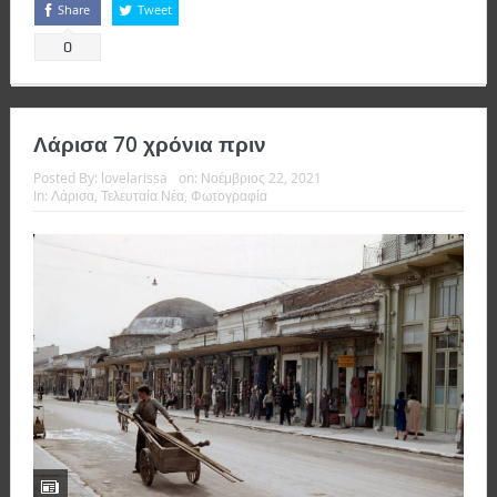
Share
Tweet
0
Λάρισα 70 χρόνια πριν
Posted By:
lovelarissa
on:
Νοέμβριος 22, 2021
In:
Λάρισα
,
Τελευταία Νέα
,
Φωτογραφία