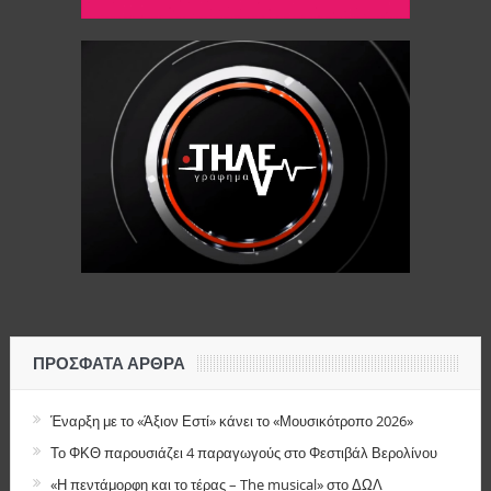
ΠΡΌΣΦΑΤΑ ΆΡΘΡΑ
Έναρξη με το «Άξιον Εστί» κάνει το «Μουσικότροπο 2026»
Το ΦΚΘ παρουσιάζει 4 παραγωγούς στο Φεστιβάλ Βερολίνου
«Η πεντάμορφη και το τέρας – The musical» στο ΔΩΛ