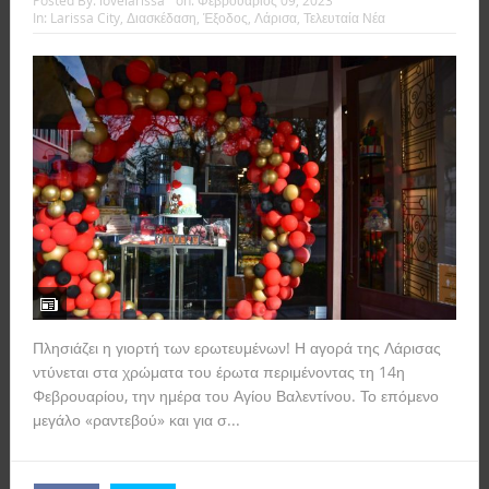
Posted By:
lovelarissa
on:
Φεβρουάριος 09, 2023
In:
Larissa City
,
Διασκέδαση
,
Έξοδος
,
Λάρισα
,
Τελευταία Νέα
Πλησιάζει η γιορτή των ερωτευμένων! Η αγορά της Λάρισας
ντύνεται στα χρώματα του έρωτα περιμένοντας τη 14η
Φεβρουαρίου, την ημέρα του Αγίου Βαλεντίνου. Το επόμενο
μεγάλο «ραντεβού» και για σ...
Read more