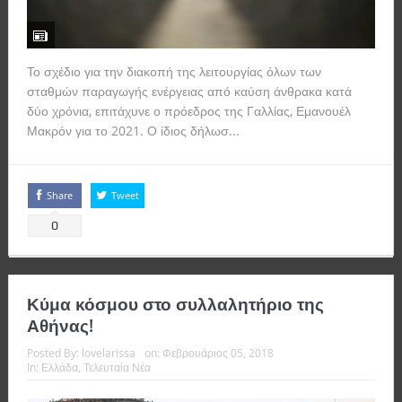
Το σχέδιο για την διακοπή της λειτουργίας όλων των
σταθμών παραγωγής ενέργειας από καύση άνθρακα κατά
δύο χρόνια, επιτάχυνε ο πρόεδρος της Γαλλίας, Εμανουέλ
Μακρόν για το 2021. Ο ίδιος δήλωσ...
Read more
Share
Tweet
0
Κύμα κόσμου στο συλλαλητήριο της
Αθήνας!
Posted By:
lovelarissa
on:
Φεβρουάριος 05, 2018
In:
Ελλάδα
,
Τελευταία Νέα