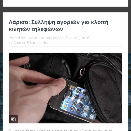
Λάρισα: Σύλληψη αγοριών για κλοπή
κινητών τηλεφώνων
Posted By:
lovelarissa
on:
Φεβρουάριος 02, 2018
In:
Λάρισα
,
Τελευταία Νέα
Συνελήφθησαν χθες το μεσημέρι ένας 17χρονος και ένας