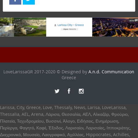
LoveLarissaGR 2017-2020 © Designed by
A.n.d. Communication
Greece
Larissa, City, Greece, Love, Thessaly, News, Larisa, LoveLarissa,
Thessalia, AEL, Arena, Λάρισα, Θεσσαλία, ΑΕΛ, Αλκαζάρ, Φρούριο,
Πλατεία, Ταχυδρομείου, Βυσσινί, Άλογο, Ειδήσεις, Ενημέρωση,
Περίεργα, Φαγητό, Καφέ, Έξοδος, Λαρισαίοι, Λαρισαίες, Ιπποκράτης,
Διαχρονικό, Μουσείο, Λαογραφικό, Αχιλλέας, Hippocrates, Achilles,