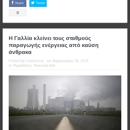
Share
Tweet
0
Η Γαλλία κλείνει τους σταθμούς
παραγωγής ενέργειας από καύση
άνθρακα
Posted By:
lovelarissa
on:
Φεβρουάριος 08, 2018
In:
Περιβάλλον
,
Τελευταία Νέα