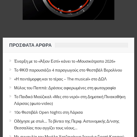
ΠΡΌΣΦΑΤΑ ΆΡΘΡΑ
Έναρξη με το «Άξιον Εστί» κάνει το «Μουσικότροπο 2026»
Το ΦΚΘ παρουσιάζει 4 παραγωγούς στο Φεστιβάλ Βερολίνου
«Η πεντάμορφη και το τέρας – The musical» στο ΔΩΛ
Μύλος του Παππά: Δράσεις αφιερωμένες στη φωτογραφία
Το Παιδικό Μιούζικαλ «Μες στο νερό» στη Δημοτική Πινακοθήκη
Λάρισας (φωτο-video)
10ο Φεστιβάλ Open Nights στη Λάρισα
Οδήγησε με στυλ… Το βίντεο της Περιφ. Αστυνομικής Δ/νσης
Θεσσαλίας που αγγίζει τους νέους…
Με συναυλία του Μιχάλη Χατζηγιάννη ξεκινά η Γιορτή Κρασιού