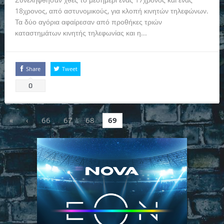
18χρονος, από αστυνομικούς, για κλοπή κινητών τηλεφώνων.
Τα δύο αγόρια αφαίρεσαν από προθήκες τριών
καταστημάτων κινητής τηλεφωνίας και η...
Read more
Share
Tweet
0
«
‹
66
67
68
69