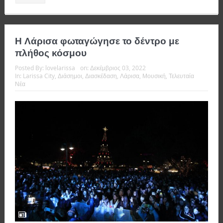
Η Λάρισα φωταγώγησε το δέντρο με
πλήθος κόσμου
Posted By:
lovelarissa
on:
Δεκέμβριος 03, 2022
In:
Larissa City
,
Διάσημοι
,
Διασκέδαση
,
Λάρισα
,
Μουσική
,
Τελευταία
Νέα