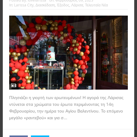
Posted By:
lovelarissa
on:
Φεβρουάριος 09, 2023
In:
Larissa City
,
Διασκέδαση
,
Έξοδος
,
Λάρισα
,
Τελευταία Νέα
Πλησιάζει η γιορτή των ερωτευμένων! Η αγορά της Λάρισας
ντύνεται στα χρώματα του έρωτα περιμένοντας τη 14η
Φεβρουαρίου, την ημέρα του Αγίου Βαλεντίνου. Το επόμενο
μεγάλο «ραντεβού» και για σ...
Read more