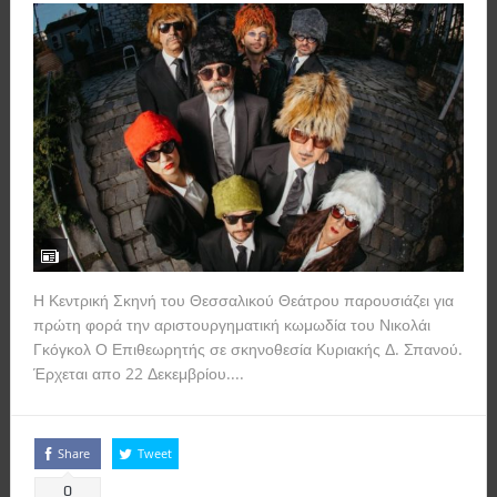
Η Κεντρική Σκηνή του Θεσσαλικού Θεάτρου παρουσιάζει για
πρώτη φορά την αριστουργηματική κωμωδία του Νικολάι
Γκόγκολ Ο Επιθεωρητής σε σκηνοθεσία Κυριακής Δ. Σπανού.
Έρχεται απο 22 Δεκεμβρίου....
Read more
Share
Tweet
0