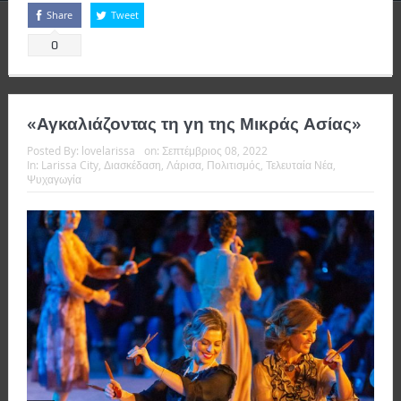
Share
Tweet
0
«Αγκαλιάζοντας τη γη της Μικράς Ασίας»
Posted By:
lovelarissa
on:
Σεπτέμβριος 08, 2022
In:
Larissa City
,
Διασκέδαση
,
Λάρισα
,
Πολιτισμός
,
Τελευταία Νέα
,
Ψυχαγωγία