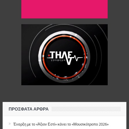
ΠΡΌΣΦΑΤΑ ΆΡΘΡΑ
Έναρξη με το «Άξιον Εστί» κάνει το «Μουσικότροπο 2026»