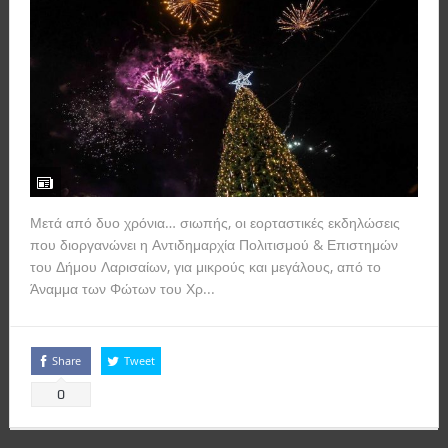
Μετά από δυο χρόνια… σιωπής, οι εορταστικές εκδηλώσεις
που διοργανώνει η Αντιδημαρχία Πολιτισμού & Επιστημών
του Δήμου Λαρισαίων, για μικρούς και μεγάλους, από το
Άναμμα των Φώτων του Χρ...
Read more
Share
Tweet
0