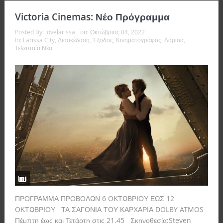
Victoria Cinemas: Νέο Πρόγραμμα
Posted By:
lovelarissa
on:
Οκτώβριος 04, 2022
In:
Larissa City
,
Διασκέδαση
,
Έξοδος
,
Κινηματογράφος
,
Λάρισα
,
Τελευταία Νέα
ΠΡΟΓΡΑΜΜΑ ΠΡΟΒΟΛΩΝ 6 OΚΤΩΒΡΙΟΥ ΕΩΣ 12
OΚΤΩΒΡΙΟΥ ΤΑ ΣΑΓΟΝΙΑ ΤΟΥ ΚΑΡΧΑΡΙΑ DOLBY ATMOS
Πέμπτη έως και Τετάρτη στις 21.45 Σκηνοθεσία:Steven