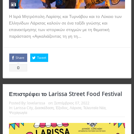
Η Ιερά Μητρόπολη Λαρίσης και Τυρνάβου και το Λύκειο των
Ελληνίδων Λάρισας καλούν σε ένα ταξίδι γνώσης και
επανεκτίμησης των ιστορικών στιγμών με τη θεματική
παράσταση «Αγκαλιάζοντας τη γη τη...
Read more
Share
Tweet
0
Επιστρέφει το Larissa Street Food Festival
Posted By:
lovelarissa
on:
Σεπτέμβριος 07, 2022
In:
Larissa City
,
Διασκέδαση
,
Έξοδος
,
Λάρισα
,
Τελευταία Νέα
,
Ψυχαγωγία