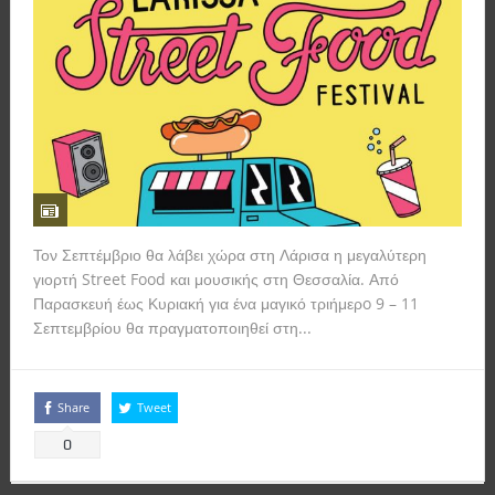
Τον Σεπτέμβριο θα λάβει χώρα στη Λάρισα η μεγαλύτερη
γιορτή Street Food και μουσικής στη Θεσσαλία. Από
Παρασκευή έως Κυριακή για ένα μαγικό τριήμερo 9 – 11
Σεπτεμβρίου θα πραγματοποιηθεί στη...
Read more
Share
Tweet
0