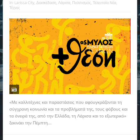
In:
Larissa City
,
Διασκέδαση
,
Λάρισα
,
Πολιτισμός
,
Τελευταία Νέα
,
Τέχνες
«Με καλλιτέχνες και παραστάσεις που αφουγκράζονται τη
σύγχρονη κοινωνία και τα προβλήματά της, τους φόβους και
τα όνειρά της, από την Ελλάδα, τη Λάρισα και το εξωτερικό»
ξεκινάει την Πέμπτη...
Read more