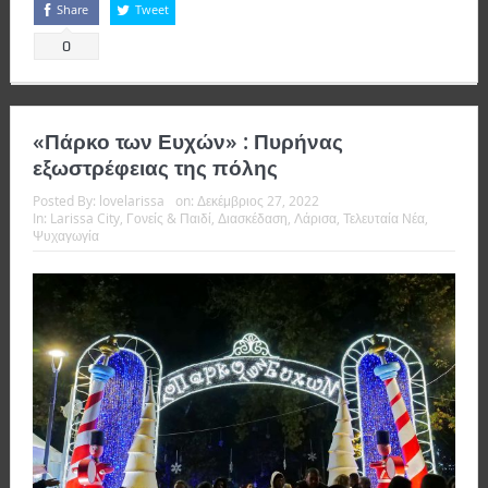
Share
Tweet
0
«Πάρκο των Ευχών» : Πυρήνας
εξωστρέφειας της πόλης
Posted By:
lovelarissa
on:
Δεκέμβριος 27, 2022
In:
Larissa City
,
Γονείς & Παιδί
,
Διασκέδαση
,
Λάρισα
,
Τελευταία Νέα
,
Ψυχαγωγία