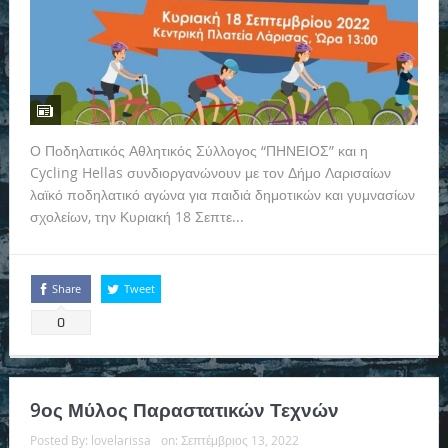
Ο Ποδηλατικός Αθλητικός Σύλλογος “ΠΗΝΕΙΟΣ” και η
Cycling Hellas συνδιοργανώνουν με τον Δήμο Λαρισαίων
λαϊκό ποδηλατικό αγώνα για παιδιά δημοτικών και γυμνασίων
σχολείων, την Κυριακή 18 Σεπτε...
Read more
Share
Tweet
0
9ος Μύλος Παραστατικών Τεχνών
Posted By:
lovelarissa
on:
Σεπτέμβριος 13, 2022