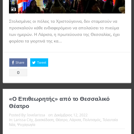
Στολισμένες οι πόλεις τα Χριστούγεννα, δεν σταματούν να
προσκαλούν κάθε ενδιαφερόμενο να απολαύσει το πνεύμα
των ημερών. Η Λάρισα, η πρωτεύουσα της Θεσσαλίας, έχει
φορέσει τα γιορτινά της κα...
Read more
Share
Tweet
0
«Ο Επιθεωρητής» από το Θεσσαλικό
Θέατρο
Posted By:
lovelarissa
on:
Δεκέμβριος 12, 2022
In:
Larissa City
,
Διασκέδαση
,
Θέατρο
,
Λάρισα
,
Πολιτισμός
,
Τελευταία
Νέα
,
Ψυχαγωγία