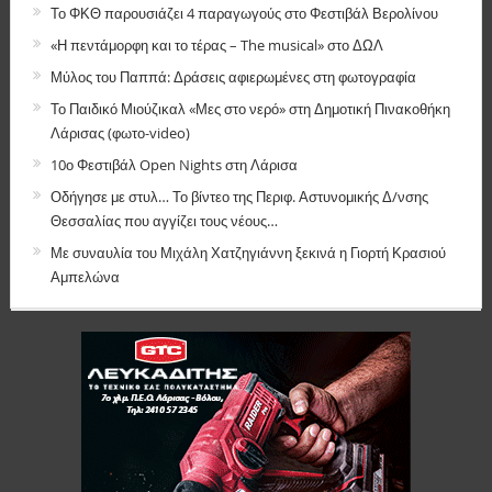
Το ΦΚΘ παρουσιάζει 4 παραγωγούς στο Φεστιβάλ Βερολίνου
«Η πεντάμορφη και το τέρας – The musical» στο ΔΩΛ
Μύλος του Παππά: Δράσεις αφιερωμένες στη φωτογραφία
Το Παιδικό Μιούζικαλ «Μες στο νερό» στη Δημοτική Πινακοθήκη
Λάρισας (φωτο-video)
10ο Φεστιβάλ Open Nights στη Λάρισα
Οδήγησε με στυλ… Το βίντεο της Περιφ. Αστυνομικής Δ/νσης
Θεσσαλίας που αγγίζει τους νέους…
Με συναυλία του Μιχάλη Χατζηγιάννη ξεκινά η Γιορτή Κρασιού
Αμπελώνα