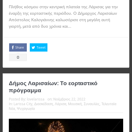
Πλήθος κόσμου στην κεντρική πλατεία της Λάρισας για την
έναρξη της εορταστικής περιόδου. Ο Δήμαρχος Λαρισαίων
Απόστολος Καλογιάννης καλωσόρισε στη μεγάλη αυτή
γιορτή, μετά από δυο χρόνια και...
Read more
Share
Tweet
0
Δήμος Λαρισαίων: Το εορταστικό
πρόγραμμα
Posted By:
lovelarissa
on:
Νοέμβριος 22, 2022
In:
Larissa City
,
Διασκέδαση
,
Λάρισα
,
Μουσική
,
Συναυλίες
,
Τελευταία
Νέα
,
Ψυχαγωγία