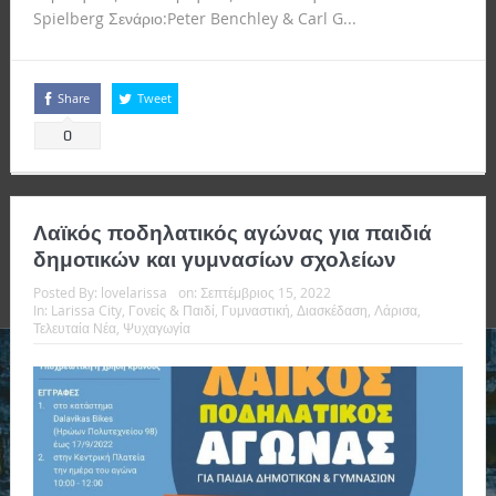
Spielberg Σενάριο:Peter Benchley & Carl G...
Read more
Share
Tweet
0
Λαϊκός ποδηλατικός αγώνας για παιδιά
δημοτικών και γυμνασίων σχολείων
Posted By:
lovelarissa
on:
Σεπτέμβριος 15, 2022
In:
Larissa City
,
Γονείς & Παιδί
,
Γυμναστική
,
Διασκέδαση
,
Λάρισα
,
Τελευταία Νέα
,
Ψυχαγωγία