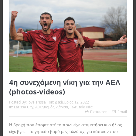
4η συνεχόμενη νίκη για την ΑΕΛ
(photos-videos)
Posted By:
lovelarissa
on:
Δεκέμβριος 12, 2022
In:
Larissa City
,
Αθλητισμός
,
Λάρισα
,
Τελευταία Νέα
Εκτύπωση
Email
Η βροχή που έπεφτε απ’ το πρωί είχε σταματήσει κι ο ήλιος
είχε βγει… Το γήπεδο βαρύ μεν, αλλά όχι για κάποιον που