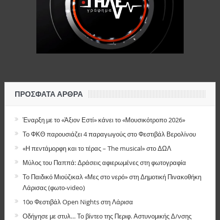
ΠΡΌΣΦΑΤΑ ΆΡΘΡΑ
Έναρξη με το «Άξιον Εστί» κάνει το «Μουσικότροπο 2026»
Το ΦΚΘ παρουσιάζει 4 παραγωγούς στο Φεστιβάλ Βερολίνου
«Η πεντάμορφη και το τέρας – The musical» στο ΔΩΛ
Μύλος του Παππά: Δράσεις αφιερωμένες στη φωτογραφία
Το Παιδικό Μιούζικαλ «Μες στο νερό» στη Δημοτική Πινακοθήκη
Λάρισας (φωτο-video)
10ο Φεστιβάλ Open Nights στη Λάρισα
Οδήγησε με στυλ… Το βίντεο της Περιφ. Αστυνομικής Δ/νσης