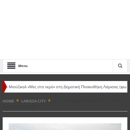
Menu
αλ «Μες στο νερό» στη Δημοτική Πινακοθήκη Λάρισας (φωτο-video)
1
HOME
LARISSA CITY
4Η ΣΥΝΕΧΌΜΕΝΗ ΝΊΚΗ ΓΙΑ ΤΗΝ ΑΕΛ
(PHOTOS-VIDEOS)