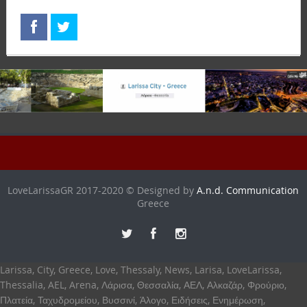
LoveLarissaGR 2017-2020 © Designed by
A.n.d. Communication
Greece
Larissa, City, Greece, Love, Thessaly, News, Larisa, LoveLarissa,
Thessalia, AEL, Arena, Λάρισα, Θεσσαλία, ΑΕΛ, Αλκαζάρ, Φρούριο,
Πλατεία, Ταχυδρομείου, Βυσσινί, Άλογο, Ειδήσεις, Ενημέρωση,