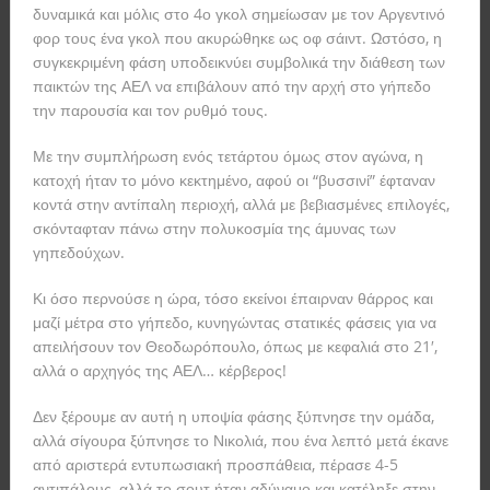
δυναμικά και μόλις στο 4ο γκολ σημείωσαν με τον Αργεντινό
φορ τους ένα γκολ που ακυρώθηκε ως οφ σάιντ. Ωστόσο, η
συγκεκριμένη φάση υποδεικνύει συμβολικά την διάθεση των
παικτών της ΑΕΛ να επιβάλουν από την αρχή στο γήπεδο
την παρουσία και τον ρυθμό τους.
Με την συμπλήρωση ενός τετάρτου όμως στον αγώνα, η
κατοχή ήταν το μόνο κεκτημένο, αφού οι “βυσσινί” έφταναν
κοντά στην αντίπαλη περιοχή, αλλά με βεβιασμένες επιλογές,
σκόνταφταν πάνω στην πολυκοσμία της άμυνας των
γηπεδούχων.
Κι όσο περνούσε η ώρα, τόσο εκείνοι έπαιρναν θάρρος και
μαζί μέτρα στο γήπεδο, κυνηγώντας στατικές φάσεις για να
απειλήσουν τον Θεοδωρόπουλο, όπως με κεφαλιά στο 21′,
αλλά ο αρχηγός της ΑΕΛ… κέρβερος!
Δεν ξέρουμε αν αυτή η υποψία φάσης ξύπνησε την ομάδα,
αλλά σίγουρα ξύπνησε το Νικολιά, που ένα λεπτό μετά έκανε
από αριστερά εντυπωσιακή προσπάθεια, πέρασε 4-5
αντιπάλους, αλλά το σουτ ήταν αδύναμο και κατέληξε στην