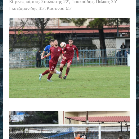
Κίτρινες κάρτες: Σουλιώτης 22′, Γιουκούδης, Πέλκας 35′ –
Γκοτζαμανίδης 35′, Κοσονού 65′