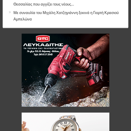
Θεσσαλίας που αγγίζει τους νέους…
Με συναυλία του Μιχάλη Χατζηγιάννη ξεκινά η Γιορτή Κρασιού
Αμπελώνα