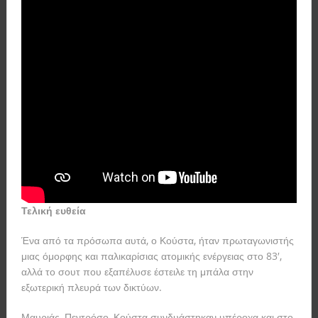
Τελική ευθεία
Ένα από τα πρόσωπα αυτά, ο Κούστα, ήταν πρωταγωνιστής
μιας όμορφης και παλικαρίσιας ατομικής ενέργειας στο 83′,
αλλά το σουτ που εξαπέλυσε έστειλε τη μπάλα στην
εξωτερική πλευρά των δικτύων.
Μαυριάς, Πεντρόσο, Κούστα συνδυάστηκαν υπέροχα και στο