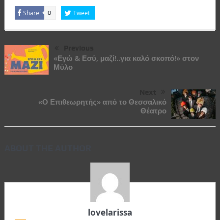
Share
Tweet
0
Previous
«Εγώ & Εσύ, μαζί!..για καλό σκοπό!» στον
Μύλο
Next
«Ο Επιθεωρητής» από το Θεσσαλικό
Θέατρο
ABOUT THE AUTHOR
lovelarissa