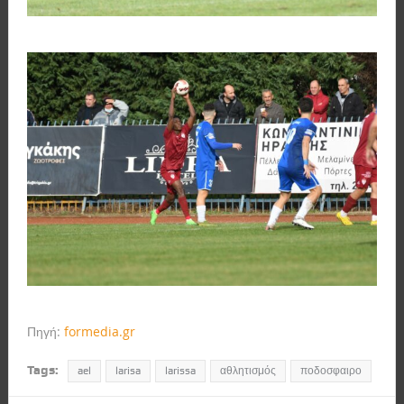
Πηγή:
formedia.gr
Tags:
ael
larisa
larissa
αθλητισμός
ποδοσφαιρο