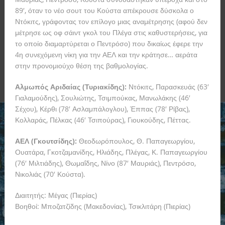
89′, όταν το νέο σουτ του Κούστα απέκρουσε δύσκολα ο
Ντόκιτς, γράφοντας τον επίλογο μιας αναμέτρησης (αφού δεν
μέτρησε ως οφ σάιντ γκολ του Πλέγα στις καθυστερήσεις, για
το οποίο διαμαρτύρεται ο Πεντρόσο) που δικαίως έφερε την
4η συνεχόμενη νίκη για την ΑΕΛ και την κράτησε… αεράτα
στην προνομιούχο θέση της βαθμολογίας.
Αλμωπός Αριδαίας (Τυριακίδης):
Ντόκιτς, Παρασκευάς (63′
Γιαλαμούδης), Σουλιώτης, Τσιμπούκας, Μανωλάκης (46′
Σέχου), Κέρθι (78′ Ασλαμπάλογλου), Έππας (78′ Ρίβας),
Κολλαράς, Πέλκας (46′ Τσιπούρας), Γιουκούδης, Πέττας.
ΑΕΛ (Γκουτσίδης):
Θεοδωρόπουλος, Θ. Παπαγεωργίου,
Ουατάρα, Γκοτζαμανίδης, Ηλιάδης, Πλέγας, Κ. Παπαγεωργίου
(76′ Μιλτιάδης), Θωμαΐδης, Νίνο (87′ Μαυριάς), Πεντρόσο,
Νικολιάς (70′ Κούστα).
Διαιτητής: Μέγας (Πιερίας)
Βοηθοί: Μποζατζίδης (Μακεδονίας), Τσικλιτάρη (Πιερίας)