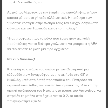
της ΑΕΛ – επίθεσής του.
Αρχικά τουλάχιστον, με την έναρξη της επανάληψης, πήραν
κάποια μέτρα στο γήπεδο αλλά ως εκεί. Η ποιότητα των
“βυσσινί” κράτησε στην πλευρά τους τον έλεγχο, οδηγώντας
σύντομα και τον Τυριακίδη και σε τρίτη αλλαγή!
Ήταν προφανές πως το μόνο που έμενε ήταν μια καλή
προϋπόθεση για το δεύτερο γκολ, ώστε να μπορέσει η ΑΕΛ
να “τελειώσει” το ματς μια ώρα αρχύτερα
Να κι ο Νικολιάς!
Κι επειδή το σενάριο του αγώνα με τον Θεσπρωτό μια
εβδομάδα πριν ξαναγράφονταν πιστά, ήρθε στο 68′ ο
Νικολιάς, μετά από διπλή προσπάθεια του Πεντρόσο να
εκμεταλλευτεί λάθος των αντιπάλων αμυντικών, αλλά και την
αρχική απόκρουση του Ντόκιτς στο πλασέ του Αργεντίνου, να
σπρώξει τη μπάλα στα δίχτυα για το 0-2, το οποίο
πανηγυρίστηκε έξαλλα.