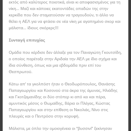
εκτός από καλύτερος ποιοτικά, είναι κι αποφασισμένος για τη
νίκη… Μαζί και κάποιες εκατοντάδες οπαδών της στην
κερκίδα που δεν σταματούσαν να τραγουδούν, τι άλλο να
θέλει η ΑΕΛ για να φτάσει σε νέα νίκη με αγαπημένο σκορ και
μάλιστα… ίδιους σκόρερς!!!
Συνταγή επιτυχίας
Ομάδα που κέρδισε δεν άλλαξε για τον Παναγιώτη Γκουτσίδη,
ο οποίος παρέταξε στην Αριδαία την ΑΕΛ με ίδιο σχήμα και
ίδια σύνθεση, όπως και μια εβδομάδα πριν επί του
Θεσπρωτού.
Κάτω απ’ τα γκολπόστ ήταν ο Θεοδωρόπουλος, Θανάσης
Παπαγεωργίου και Κοσονού στα άκρα της άμυνας, Ηλιάδης
και Γκοτζαμανίδης οι δύο στόπερ κι από κει και πέρα,
αμυντικός μέσος ο Θωμαϊδης, 8άρια οι Πλέγας, Κώστας
Παπαγεωργίου και στην επίθεση οι Νικολιάς, Νίνο στις
πλευρές και ο Πεντρόσο στην κορυφή.
Μάλιστα, με όπλο την ομοιογένεια οι “βυσσινί” ξεκίνησαν