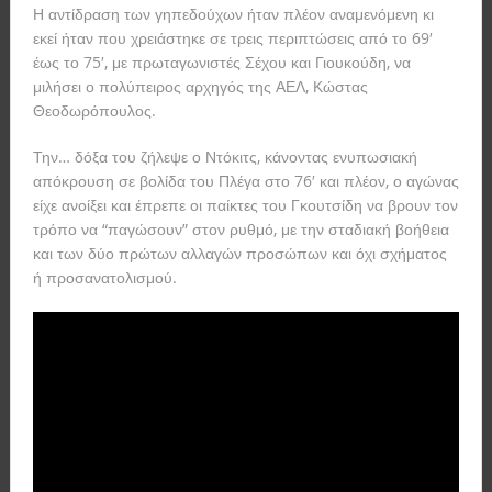
Η αντίδραση των γηπεδούχων ήταν πλέον αναμενόμενη κι
εκεί ήταν που χρειάστηκε σε τρεις περιπτώσεις από το 69′
έως το 75′, με πρωταγωνιστές Σέχου και Γιουκούδη, να
μιλήσει ο πολύπειρος αρχηγός της ΑΕΛ, Κώστας
Θεοδωρόπουλος.
Την… δόξα του ζήλεψε ο Ντόκιτς, κάνοντας ενυπωσιακή
απόκρουση σε βολίδα του Πλέγα στο 76′ και πλέον, ο αγώνας
είχε ανοίξει και έπρεπε οι παίκτες του Γκουτσίδη να βρουν τον
τρόπο να “παγώσουν” στον ρυθμό, με την σταδιακή βοήθεια
και των δύο πρώτων αλλαγών προσώπων και όχι σχήματος
ή προσανατολισμού.