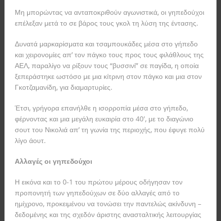
Μη μπορώντας να ανταποκριθούν αγωνιστικά, οι γηπεδούχοι
επέλεξαν μετά το σε βάρος τους γκολ τη λύση της έντασης.
Δυνατά μαρκαρίσματα και τσαμπουκάδες μέσα στο γήπεδο
και χειρονομίες απ’ τον πάγκο τους προς τους φιλάθλους της
ΑΕΛ, παραλίγο να ρίξουν τους “βυσσινί” σε παγίδα, η οποία
ξεπεράστηκε ωστόσο με μια κίτρινη στον πάγκο και μια στον
Γκοτζαμανίδη, για διαμαρτυρίες.
Έτσι, γρήγορα επανήλθε η ισορροπία μέσα στο γήπεδο,
φέρνοντας και μια μεγάλη ευκαιρία στο 40′, με το διαγώνιο
σουτ του Νικολιά απ’ τη γωνία της περιοχής, που έφυγε πολύ
λίγο άουτ.
Αλλαγές οι γηπεδούχοι
Η εικόνα και το 0-1 του πρώτου μέρους οδήγησαν τον
προπονητή των γηπεδούχων σε δύο αλλαγές από το
ημίχρονο, προκειμένου να τονώσει την παντελώς ακίνδυνη –
δεδομένης και της σχεδόν άριστης ανασταλτικής λειτουργίας