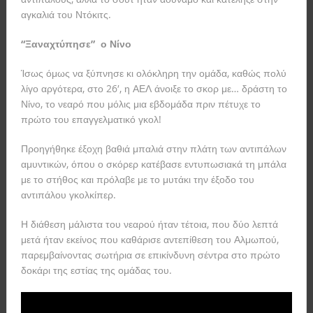
αγκαλιά του Ντόκιτς.
“Ξαναχτύπησε” ο Νίνο
Ίσως όμως να ξύπνησε κι ολόκληρη την ομάδα, καθώς πολύ
λίγο αργότερα, στο 26′, η ΑΕΛ άνοιξε το σκορ με… δράστη το
Νίνο, το νεαρό που μόλις μια εβδομάδα πριν πέτυχε το
πρώτο του επαγγελματικό γκολ!
Προηγήθηκε έξοχη βαθιά μπαλιά στην πλάτη των αντιπάλων
αμυντικών, όπου ο σκόρερ κατέβασε εντυπωσιακά τη μπάλα
με το στήθος και πρόλαβε με το μυτάκι την έξοδο του
αντιπάλου γκολκίπερ.
Η διάθεση μάλιστα του νεαρού ήταν τέτοια, που δύο λεπτά
μετά ήταν εκείνος που καθάρισε αντεπίθεση του Αλμωπού,
παρεμβαίνοντας σωτήρια σε επικίνδυνη σέντρα στο πρώτο
δοκάρι της εστίας της ομάδας του.