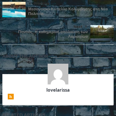
Previous
Μεσογειακό Κύπελλο Κολύμβησης στη Νέα
Πολιτεία
Next
Πηνειός: Η καθημερινή απόλαυση των
Λαρισαίων
ABOUT THE AUTHOR
lovelarissa
RELATED ARTICLES