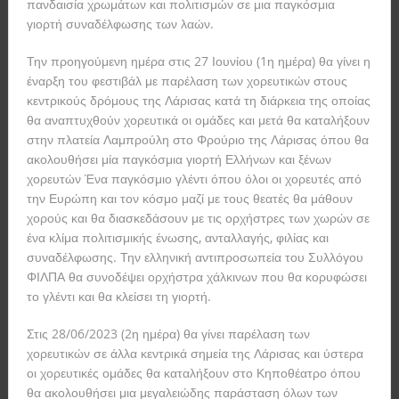
πανδαισία χρωμάτων και πολιτισμών σε μια παγκόσμια
γιορτή συναδέλφωσης των λαών.
Την προηγούμενη ημέρα στις 27 Ιουνίου (1η ημέρα) θα γίνει η
έναρξη του φεστιβάλ με παρέλαση των χορευτικών στους
κεντρικούς δρόμους της Λάρισας κατά τη διάρκεια της οποίας
θα αναπτυχθούν χορευτικά οι ομάδες και μετά θα καταλήξουν
στην πλατεία Λαμπρούλη στο Φρούριο της Λάρισας όπου θα
ακολουθήσει μία παγκόσμια γιορτή Ελλήνων και ξένων
χορευτών Ένα παγκόσμιο γλέντι όπου όλοι οι χορευτές από
την Ευρώπη και τον κόσμο μαζί με τους θεατές θα μάθουν
χορούς και θα διασκεδάσουν με τις ορχήστρες των χωρών σε
ένα κλίμα πολιτισμικής ένωσης, ανταλλαγής, φιλίας και
συναδέλφωσης. Την ελληνική αντιπροσωπεία του Συλλόγου
ΦΙΛΠΑ θα συνοδέψει ορχήστρα χάλκινων που θα κορυφώσει
το γλέντι και θα κλείσει τη γιορτή.
Στις 28/06/2023 (2η ημέρα) θα γίνει παρέλαση των
χορευτικών σε άλλα κεντρικά σημεία της Λάρισας και ύστερα
οι χορευτικές ομάδες θα καταλήξουν στο Κηποθέατρο όπου
θα ακολουθήσει μια μεγαλειώδης παράσταση όλων των