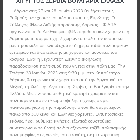
ΑΙΓΥΠΤΟΣ ΣΕΡΒΙΑ ΒΟΥΛΓΑΡΙΑ ΕΛΛΑΔΑ
Η Λάρισα στις 27 και 28 Ιουνίου 2023 θα ζήσει στους
Ρυθμούς των χορών του κόσμου και της Ευρώπης. Ο
Σύλλογος Φίλων Λαϊκής παράδοσης Λάρισας – ΦΙΛΠΑ
οργανώνει το 2ο Διεθνές φεστιβάλ παραδοσιακών χορών στη
Λάρισα με τη συμμετοχή 7 χωρών από όλο τον κόσμο και
μας προσκαλεί σε ένα αξέχαστο διήμερο ταξίδι πολιτισμικών
εμπειριών και διασκέδασης με χορούς και μουσικές του
κόσμου. Είναι η μεγαλύτερη Διεθνής εκδήλωση
παραδοσιακού πολιτισμού που γίνεται στην πόλη μας. Την
Τετάρτη 28 Ιουνίου 2023 στις 9:30 μ.μ. στο Κηποθέατρο
Λάρισας θα εμφανιστούν χορευτικά από την Αργεντινή, το
Μεξικό, τη Χιλή, την Αίγυπτο τη Σερβία, τη Βουλγαρία και την
Ελλάδα. Μια πλούσια αισθητική εμπειρία χρωμάτων και
πολιτισμών από ένα θέαμα υψηλής τεχνικής σε μια
παγκόσμια γιορτή της παράδοσης όπου θα συμμετέχουν
πάνω από 300 ξένοι και Έλληνες χορευτές. Εντυπωσιακές
εικόνες, ήχοι, ρυθμικές κινήσεις, εξωτικά κουστούμια
συνεπαίρνουν το θεατή σε ένα αξέχαστο ταξίδι πολιτισμικής
πολυμορφίας στις γωνιές του πλανήτη, σε μια χορευτική