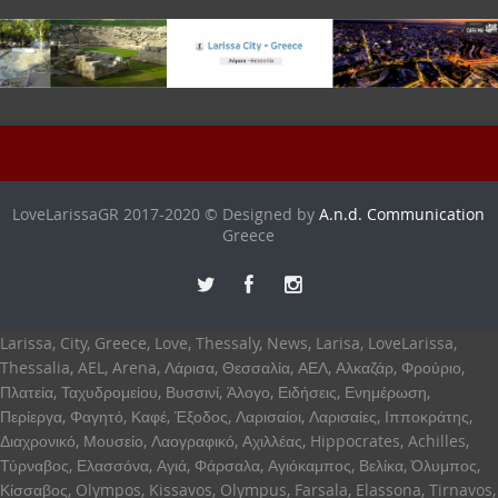
LoveLarissaGR 2017-2020 © Designed by
A.n.d. Communication
Greece
Larissa, City, Greece, Love, Thessaly, News, Larisa, LoveLarissa,
Thessalia, AEL, Arena, Λάρισα, Θεσσαλία, ΑΕΛ, Αλκαζάρ, Φρούριο,
Πλατεία, Ταχυδρομείου, Βυσσινί, Άλογο, Ειδήσεις, Ενημέρωση,
Περίεργα, Φαγητό, Καφέ, Έξοδος, Λαρισαίοι, Λαρισαίες, Ιπποκράτης,
Διαχρονικό, Μουσείο, Λαογραφικό, Αχιλλέας, Hippocrates, Achilles,
Τύρναβος, Ελασσόνα, Αγιά, Φάρσαλα, Αγιόκαμπος, Βελίκα, Όλυμπος,
Κίσσαβος, Olympos, Kissavos, Olympus, Farsala, Elassona, Tirnavos,