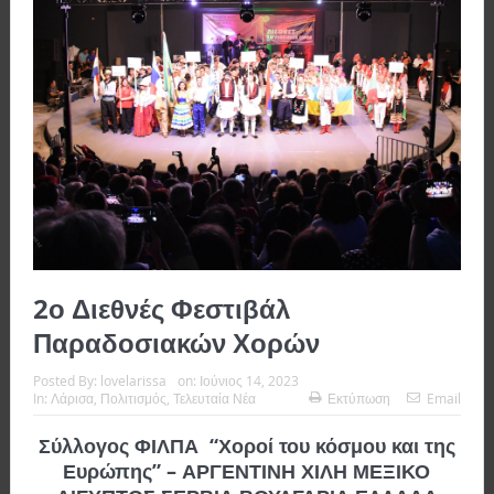
2ο Διεθνές Φεστιβάλ
Παραδοσιακών Χορών
Posted By:
lovelarissa
on:
Ιούνιος 14, 2023
In:
Λάρισα
,
Πολιτισμός
,
Τελευταία Νέα
Εκτύπωση
Email
Σύλλογος ΦΙΛΠΑ “Χοροί του κόσμου και της
Ευρώπης” – ΑΡΓΕΝΤΙΝΗ ΧΙΛΗ ΜΕΞΙΚΟ