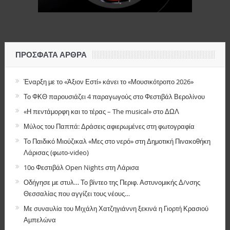
ΠΡΌΣΦΑΤΑ ΆΡΘΡΑ
Έναρξη με το «Άξιον Εστί» κάνει το «Μουσικότροπο 2026»
Το ΦΚΘ παρουσιάζει 4 παραγωγούς στο Φεστιβάλ Βερολίνου
«Η πεντάμορφη και το τέρας – The musical» στο ΔΩΛ
Μύλος του Παππά: Δράσεις αφιερωμένες στη φωτογραφία
Το Παιδικό Μιούζικαλ «Μες στο νερό» στη Δημοτική Πινακοθήκη
Λάρισας (φωτο-video)
10ο Φεστιβάλ Open Nights στη Λάρισα
Οδήγησε με στυλ… Το βίντεο της Περιφ. Αστυνομικής Δ/νσης
Θεσσαλίας που αγγίζει τους νέους…
Με συναυλία του Μιχάλη Χατζηγιάννη ξεκινά η Γιορτή Κρασιού
Αμπελώνα