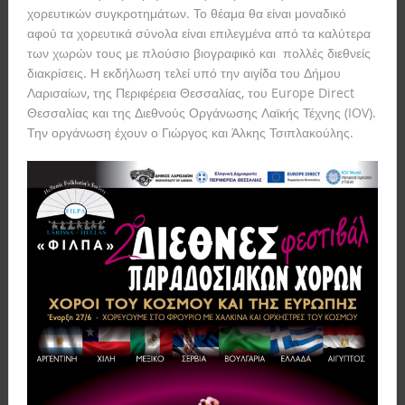
χορευτικών συγκροτημάτων. Το θέαμα θα είναι μοναδικό
αφού τα χορευτικά σύνολα είναι επιλεγμένα από τα καλύτερα
των χωρών τους με πλούσιο βιογραφικό και πολλές διεθνείς
διακρίσεις. Η εκδήλωση τελεί υπό την αιγίδα του Δήμου
Λαρισαίων, της Περιφέρεια Θεσσαλίας, του Europe Direct
Θεσσαλίας και της Διεθνούς Οργάνωσης Λαϊκής Τέχνης (IOV).
Την οργάνωση έχουν ο Γιώργος και Άλκης Τσιπλακούλης.