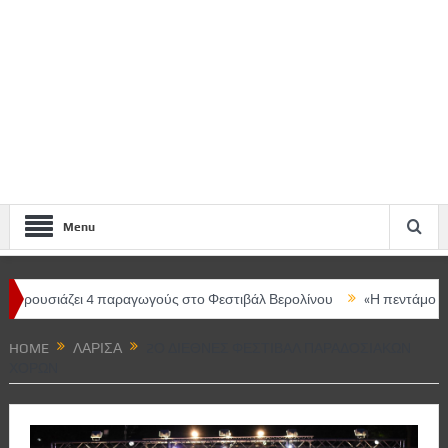
Menu
ει 4 παραγωγούς στο Φεστιβάλ Βερολίνου
«Η πεντάμορφη και το τέ
HOME
ΛΆΡΙΣΑ
2Ο ΔΙΕΘΝΈΣ ΦΕΣΤΙΒΆΛ ΠΑΡΑΔΟΣΙΑΚΏΝ
ΧΟΡΏΝ