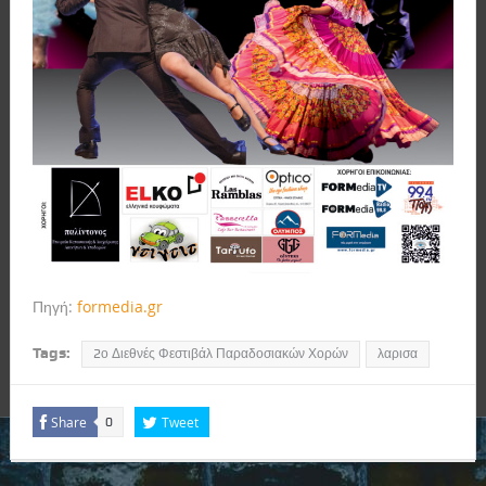
Πηγή:
formedia.gr
Tags:
2ο Διεθνές Φεστιβάλ Παραδοσιακών Χορών
λαρισα
Share
Tweet
0