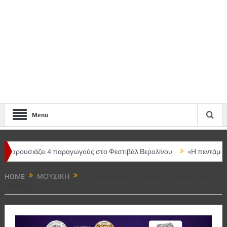
Menu
ιάζει 4 παραγωγούς στο Φεστιβάλ Βερολίνου
«Η πεντάμορφη και το
άρισας – Κεντρική ομιλήτρια η Μαρία Ευθυμίου
HOME
ΜΟΥΣΙΚΉ
2Η ΧΟΡΩΔΙΑΚΉ ΣΥΝΆΝΤΗΣΗ «ΣΙΜΥΛΊΣ»
ΛΆΡΙΣΑΣ