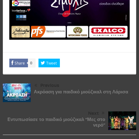
Share
Tweet
0
Previous
Ακρόαση για παιδικό μιούζικαλ στη Λάρισα
Next
Εντυπωσίασε το παιδικό μιούζικαλ “Μες στο
νερό”