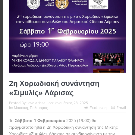
2η Χορωδιακή συνάντηση
«Σιμυλίς» Λάρισας
Posted By:
lovelarissa
on:
Ιανουάριος 28, 2025
In:
Μουσική
,
Πολιτισμός
Εκτύπωση
Email
Το
Σάββατο 1 Φεβρουαρίου
2025 (19:00) θα
πραγματοποιηθεί η 2η Χορωδιακή συνάντηση της Μικτής
Χορωδίας «
Σιμυλίς
» Λάρισας σε συνδιοργάνωση με την