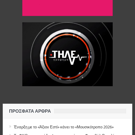
ΠΡΌΣΦΑΤΑ ΆΡΘΡΑ
Έναρξη με το «Άξιον Εστί» κάνει το «Μουσικότροπο 2026»