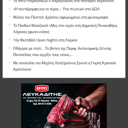
Το ΦΚΘ παρουσιάζει 4 παραγωγούς στο Φεστιβάλ Βερολίνου
«Η πεντάμορφη και το τέρας – The musical» στο ΔΩΛ
Μύλος του Παππά: Δράσεις αφιερωμένες στη φωτογραφία
Το Παιδικό Μιούζικαλ «Μες στο νερό» στη Δημοτική Πινακοθήκη
Λάρισας (φωτο-video)
10ο Φεστιβάλ Open Nights στη Λάρισα
Οδήγησε με στυλ… Το βίντεο της Περιφ. Αστυνομικής Δ/νσης
Θεσσαλίας που αγγίζει τους νέους…
Με συναυλία του Μιχάλη Χατζηγιάννη ξεκινά η Γιορτή Κρασιού
Αμπελώνα