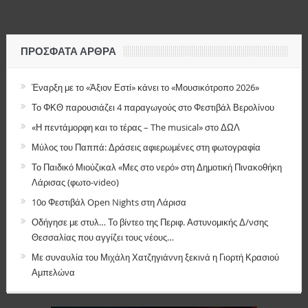
ΠΡΌΣΦΑΤΑ ΆΡΘΡΑ
Έναρξη με το «Άξιον Εστί» κάνει το «Μουσικότροπο 2026»
Το ΦΚΘ παρουσιάζει 4 παραγωγούς στο Φεστιβάλ Βερολίνου
«Η πεντάμορφη και το τέρας – The musical» στο ΔΩΛ
Μύλος του Παππά: Δράσεις αφιερωμένες στη φωτογραφία
Το Παιδικό Μιούζικαλ «Μες στο νερό» στη Δημοτική Πινακοθήκη
Λάρισας (φωτο-video)
10ο Φεστιβάλ Open Nights στη Λάρισα
Οδήγησε με στυλ… Το βίντεο της Περιφ. Αστυνομικής Δ/νσης
Θεσσαλίας που αγγίζει τους νέους…
Με συναυλία του Μιχάλη Χατζηγιάννη ξεκινά η Γιορτή Κρασιού
Αμπελώνα