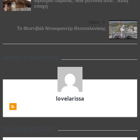
Φρούριο Λάρισας: Μια γειτονιά από… άλλη
εποχή
Next
Το Φεστιβάλ Ντοκιμαντέρ Θεσσαλονίκης
ABOUT THE AUTHOR
lovelarissa
RELATED ARTICLES