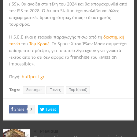
(ISS)-, θα ανοίξει στα τέλη του 2024 και θα απομακρυνθεί από
τον ISS το 2028. Ο Axiom Station έχει αναλάβει και άλλες
επιχειρηματικές δραστηριότητες, όπως ο διαστημικός
τουρισμός.
Η S.E.E είναι η εταιρεία παραγωγής πίσω από τη
διαστημική
ταινία
του
Τομ Κρουζ
. Το Space X του Έλον Μασκ συμμετέχει
επίσης στο πρότζεκτ, για το οποίο λίγα έχουν γίνει γνωστά
-εκτός από το ότι δεν αφορά το franchise του «Mission
Impossible».
Πηγή:
huffpost.gr
Tags:
διαστημα
Ταινίες
Τομ Κρουζ
Share
Tweet
0
Previous