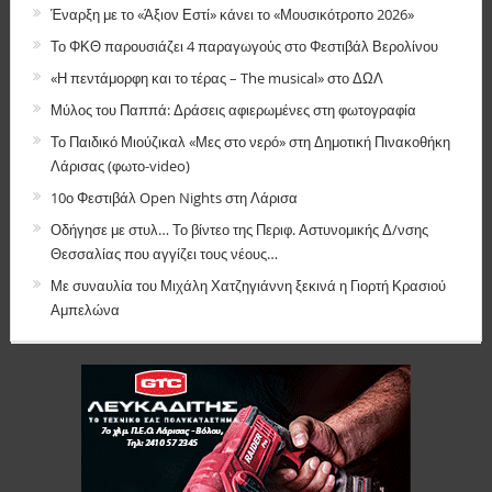
Έναρξη με το «Άξιον Εστί» κάνει το «Μουσικότροπο 2026»
Το ΦΚΘ παρουσιάζει 4 παραγωγούς στο Φεστιβάλ Βερολίνου
«Η πεντάμορφη και το τέρας – The musical» στο ΔΩΛ
Μύλος του Παππά: Δράσεις αφιερωμένες στη φωτογραφία
Το Παιδικό Μιούζικαλ «Μες στο νερό» στη Δημοτική Πινακοθήκη
Λάρισας (φωτο-video)
10ο Φεστιβάλ Open Nights στη Λάρισα
Οδήγησε με στυλ… Το βίντεο της Περιφ. Αστυνομικής Δ/νσης
Θεσσαλίας που αγγίζει τους νέους…
Με συναυλία του Μιχάλη Χατζηγιάννη ξεκινά η Γιορτή Κρασιού
Αμπελώνα