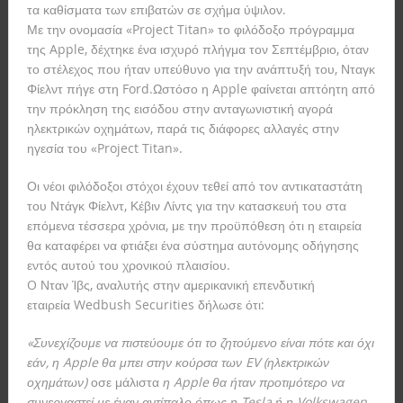
τα καθίσματα των επιβατών σε σχήμα ύψιλον.
Με την ονομασία «Project Titan» το φιλόδοξο πρόγραμμα
της Apple,
δέχτηκε ένα ισχυρό πλήγμα τον Σεπτέμβριο, όταν
το στέλεχος που ήταν υπεύθυνο για την ανάπτυξή του, Νταγκ
Φίελντ πήγε στη Ford.
Ωστόσο η Apple φαίνεται απτόητη από
την πρόκληση της εισόδου στην ανταγωνιστική αγορά
ηλεκτρικών οχημάτων, παρά τις διάφορες αλλαγές στην
ηγεσία του «Project Titan».
Οι νέοι φιλόδοξοι στόχοι έχουν τεθεί από τον αντικαταστάτη
του Ντάγκ Φίελντ, Κέβιν Λίντς για την κατασκευή του στα
επόμενα τέσσερα χρόνια, με την προϋπόθεση ότι η εταιρεία
θα καταφέρει να φτιάξει
ένα σύστημα αυτόνομης οδήγησης
εντός αυτού του χρονικού πλαισίου.
O Νταν Ίβς, αναλυτής στην αμερικανική επενδυτική
εταιρεία Wedbush Securities δήλωσε ότι:
«Συνεχίζουμε να πιστεύουμε ότι το ζητούμενο είναι πότε και όχι
εάν, η Apple θα μπει στην κούρσα των EV (ηλεκτρικών
οχημάτων)
οσε μάλιστα
η Apple θα ήταν προτιμότερο να
συνεργαστεί με έναν αντίπαλο όπως η Tesla ή η Volkswagen,