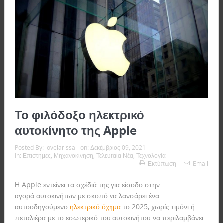
Το φιλόδοξο ηλεκτρικό
αυτοκίνητο της Apple
Posted By:
lovelarissa
on:
Δεκέμβριος 09, 2021
In:
Επιστήμες
,
Μηχανοκίνηση
,
Τελευταία Νέα
,
Τεχνολογία
Εκτύπωση
Email
Η Apple εντείνει τα σχέδιά της για είσοδο στην
αγορά αυτοκινήτων με σκοπό να λανσάρει ένα
αυτοοδηγούμενο
ηλεκτρικό όχημα
το 2025, χωρίς τιμόνι ή
πεταλιέρα με
το εσωτερικό του αυτοκινήτου να περιλαμβάνει