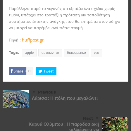
Παράλληλα
π
αρά το γεγονός ότι εξετάζει ένα σχέδιο χωρίς
τιμόνι, υπάρχει στο τραπέζι η πρόταση για τοποθέτηση
συστήματος έκτακτης ανάγκης που θα επιτρέπει στον οδηγό
να μπορεί να παρέμβει ανά πάσα στιγμή.
Πηγή :
huffpost.gr
Tags:
apple
αυτοκινητο
διαφορετικό
νεο
Share
Tweet
0
Previous
Λάρισα : Η πόλη που μεγαλώνει
Next
Καρυά Ολύμπου : Η παραδοσιακή
καλλιέργεια γκι