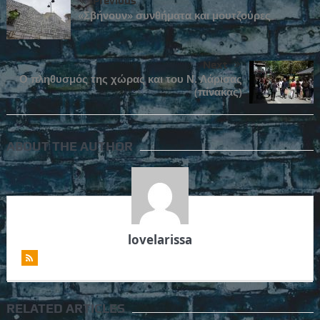
Previous
«Σβήνουν» συνθήματα και μουτζούρες
Next
Ο πληθυσμός της χώρας και του Ν. Λάρισας
(πίνακας)
ABOUT THE AUTHOR
lovelarissa
RELATED ARTICLES