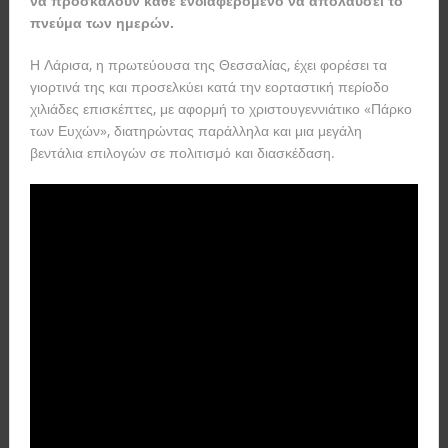
να προσκαλούν κάθε ενδιαφερόμενο να απολαύσει το
πνεύμα των ημερών.
Η Λάρισα, η πρωτεύουσα της Θεσσαλίας, έχει φορέσει τα
γιορτινά της και προσελκύει κατά την εορταστική περίοδο
χιλιάδες επισκέπτες, με αφορμή το χριστουγεννιάτικο «Πάρκο
των Ευχών», διατηρώντας παράλληλα και μια μεγάλη
βεντάλια επιλογών σε πολιτισμό και διασκέδαση.