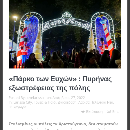
«Πάρκο των Ευχών» : Πυρήνας
εξωστρέφειας της πόλης
Posted By:
lovelarissa
on:
Δεκέμβριος 27, 2022
In:
Larissa City
,
Γονείς & Παιδί
,
Διασκέδαση
,
Λάρισα
,
Τελευταία Νέα
,
Ψυχαγωγία
Εκτύπωση
Email
Στολισμένες οι πόλεις τα Χριστούγεννα, δεν σταματούν