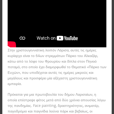
Στην χριστουγεννιάτικη λοιπόν Λάρισα, αυτές τις ημέρες
κυρίαρχο είναι το 64ων στρεμμάτων Πάρκο του Αλκαζάρ,
κάτω από το λόφο του Φρουρίου και δίπλα στον Πηνειό
ποταμό, στο οποίο έχει διαμορφωθεί το Θεματικό «Πάρκο των
Ευχών», που υποδέχεται αυτές τις ημέρες μικρούς και
μεγάλους και προσφέρει μία αξέχαστη χριστουγεννιάτικη
εμπειρία.
Πρόκειται για μια πρωτοβουλία του δήμου Λαρισαίων, η
οποία επέστρεψε φέτος μετά από δύο χρόνια απουσίας λόγω
της πανδημίας. Face painting, δραστηριότητες, ανιματέρ,
παγοδρόμιο και παιγνίδια λούνα πάρκ και βεβαίως, οι