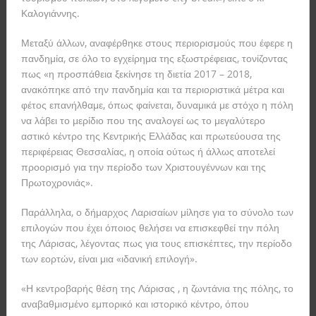
Καλογιάννης.
Μεταξύ άλλων, αναφέρθηκε στους περιορισμούς που έφερε η
πανδημία, σε όλο το εγχείρημα της εξωστρέφειας, τονίζοντας
πως «η προσπάθεια ξεκίνησε τη διετία 2017 – 2018,
ανακόπηκε από την πανδημία και τα περιοριστικά μέτρα και
φέτος επανήλθαμε, όπως φαίνεται, δυναμικά με στόχο η πόλη
να λάβει το μερίδιο που της αναλογεί ως το μεγαλύτερο
αστικό κέντρο της Κεντρικής Ελλάδας και πρωτεύουσα της
περιφέρειας Θεσσαλίας, η οποία ούτως ή άλλως αποτελεί
προορισμό για την περίοδο των Χριστουγέννων και της
Πρωτοχρονιάς».
Παράλληλα, ο δήμαρχος Λαρισαίων μίλησε για το σύνολο των
επιλογών που έχει όποιος θελήσει να επισκεφθεί την πόλη
της Λάρισας, λέγοντας πως για τους επισκέπτες, την περίοδο
των εορτών, είναι μια «ιδανική επιλογή».
«Η κεντροβαρής θέση της Λάρισας , η ζωντάνια της πόλης, το
αναβαθμισμένο εμπορικό και ιστορικό κέντρο, όπου