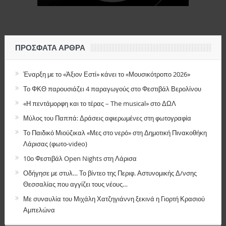
ΠΡΌΣΦΑΤΑ ΆΡΘΡΑ
Έναρξη με το «Άξιον Εστί» κάνει το «Μουσικότροπο 2026»
Το ΦΚΘ παρουσιάζει 4 παραγωγούς στο Φεστιβάλ Βερολίνου
«Η πεντάμορφη και το τέρας – The musical» στο ΔΩΛ
Μύλος του Παππά: Δράσεις αφιερωμένες στη φωτογραφία
Το Παιδικό Μιούζικαλ «Μες στο νερό» στη Δημοτική Πινακοθήκη
Λάρισας (φωτο-video)
10ο Φεστιβάλ Open Nights στη Λάρισα
Οδήγησε με στυλ… Το βίντεο της Περιφ. Αστυνομικής Δ/νσης
Θεσσαλίας που αγγίζει τους νέους…
Με συναυλία του Μιχάλη Χατζηγιάννη ξεκινά η Γιορτή Κρασιού
Αμπελώνα