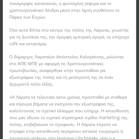
πανέμορφες κατασκευές, η φωτισμένη γέφυρα και το
χριστουγεννιάτικο δένδρο μέσα στην λίμνη συνθέτουν το
Πάρκο των Ευχών.
Όλα αυτά δίπλα στο κέντρο της πόλης της Λάρισας, γνωστής
για τη ζωντάνια της, την όμορφη εμπορική αγορά, τα υπέροχα
cafe και εστιατόρια.
Ο δήμαρχος Λαρισαίων Απόστολος Καλογιάννης, μιλώντας
στο ΑΠΕ-ΜΠΕ με αφορμή τις Χριστουγεννιάτικες
πρωτοβουλίες, αναφέρθηκε στην προσπάθεια για
εξωστρέφεια της πόλης και τη μετατροπή της σε έναν
ξεχωριστό πόλο έλξης.
«Η Λάρισα τα τελευταία οκτώ χρόνια, προσπαθεί με σταθερά
και σίγουρα βήματα να ενισχύσει την εξωστρέφεια της,
καλύπτοντας το σχετικό έλλειμμα που υπήρχε. Η κατεύθυνση
που μας έδωσε το σχετικό στρατηγικό σχέδιο marketing της
πόλης, επιβεβαίωσε το προφανές. Η Λάρισα έπρεπε να
στραφεί στην κατεύθυνση λεγόμενου αστικού τουρισμού ή
τουρισμού πόλεων, στο λεγόμενο city break», είπε ο κ.