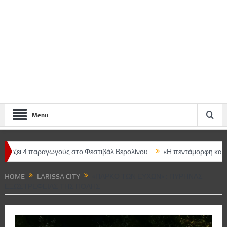
Menu
παραγωγούς στο Φεστιβάλ Βερολίνου
«Η πεντάμορφη και το τέρας –
HOME
LARISSA CITY
«ΠΆΡΚΟ ΤΩΝ ΕΥΧΏΝ» : ΠΥΡΉΝΑΣ
ΕΞΩΣΤΡΈΦΕΙΑΣ ΤΗΣ ΠΌΛΗΣ