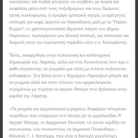
οικογένειες και παιδιά μπορούν να κινηθούν με άνεση και
ασφάλεια μέσα από τους πεζοδρόμους και τους δρόμους
ήπιας κυκλοφορίας, η όμορφη εμπορική αγορά, οι αμέτρητες
επιλογές για καφέ, φαγητό και διασκέδαση, μαζί με το “Πάρκο
Ευχών”, το χριστουγεννιάτικο θεματικό πάρκο του Δήμου
Λαρισαίων, προσφέρουν μια ιδανική επιλογή, για επίσκεψη και
διαμονή κατά την εορταστική περίοδο» είπε ο κ. Καλογιάννης.
Τέλος, αναφέρθηκε στην πολιτιστική και καλλιτεχνική
δημιουργία της Λάρισας, αλλά και στις δυνατότητες που έχει ο
κάθε επισκέπτης να γνωρίσει μια πόλη με έντονο πολιτιστικό
ενδιαφέρον. Στη βάση αυτή ο δήμαρχος Λαρισαίων μίλησε για
τα μνημεία αλλά και στον πλούτο των αρχαιολογικών
ευρημάτων με πυρήνα το αρχαίο Θέατρο που βρίσκεται στην
καρδιά της Λάρισας.
«Τα μνημεία και αρχαιολογικά ευρήματα, διαφόρων ιστορικών
περιόδων που υπάρχουν στο κέντρο με το μεγαλειώδες Α’
Αρχαίο Θέατρο, το Διαχρονικό Μουσείο, το οποίο κερδίζει τις
εντυπώσεις των επισκεπτών, τη Δημοτική Πινακοθήκη –
Μουσείο Γ. Ι. Κατσίγρα, που είναι η δεύτερη μεγαλύτερη