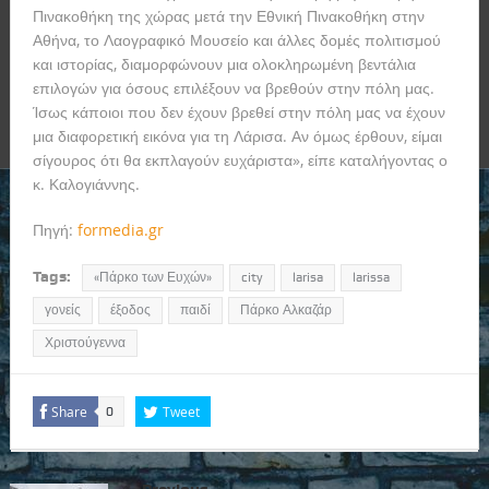
Πινακοθήκη της χώρας μετά την Εθνική Πινακοθήκη στην
Αθήνα, το Λαογραφικό Μουσείο και άλλες δομές πολιτισμού
και ιστορίας, διαμορφώνουν μια ολοκληρωμένη βεντάλια
επιλογών για όσους επιλέξουν να βρεθούν στην πόλη μας.
Ίσως κάποιοι που δεν έχουν βρεθεί στην πόλη μας να έχουν
μια διαφορετική εικόνα για τη Λάρισα. Αν όμως έρθουν, είμαι
σίγουρος ότι θα εκπλαγούν ευχάριστα», είπε καταλήγοντας ο
κ. Καλογιάννης.
Πηγή:
formedia.gr
Tags:
«Πάρκο των Ευχών»
city
larisa
larissa
γονείς
έξοδος
παιδί
Πάρκο Αλκαζάρ
Χριστούγεννα
Share
Tweet
0