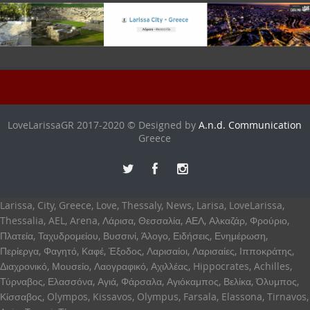
LoveLarissaGR 2017-2020 © Designed by
A.n.d. Communication
Greece
Larissa, City, Greece, Love, Thessaly, News, Larisa, LoveLarissa,
Thessalia, AEL, Arena, Λάρισα, Θεσσαλία, ΑΕΛ, Αλκαζάρ, Φρούριο,
Πλατεία, Ταχυδρομείου, Βυσσινί, Άλογο, Ειδήσεις, Ενημέρωση,
Περίεργα, Φαγητό, Καφέ, Έξοδος, Λαρισαίοι, Λαρισαίες, Ιπποκράτης,
Διαχρονικό, Μουσείο, Λαογραφικό, Αχιλλέας, Hippocrates, Achilles,
Τύρναβος, Ελασσόνα, Αγιά, Φάρσαλα, Αγιόκαμπος, Βελίκα, Όλυμπος,
Κίσσαβος, Olympos, Kissavos, Olympus, Farsala, Elassona, Tirnavos,