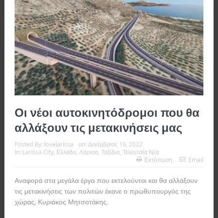
Οι νέοι αυτοκινητόδρομοι που θα
αλλάξουν τις μετακινήσεις μας
Posted By:
lovelarissa
on:
Δεκέμβριος 19, 2022
In:
Larissa City
,
Ελλάδα
,
Λάρισα
,
Ταξίδια
,
Τελευταία Νέα
Εκτύπωση
Email
Αναφορά στα μεγάλα έργα που εκτελούνται και θα αλλάξουν
τις μετακινήσεις των πολιτών έκανε ο πρωθυπουργός της
χώρας, Κυριάκος Μητσοτάκης.