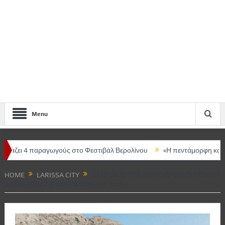
Menu
 παραγωγούς στο Φεστιβάλ Βερολίνου
«Η πεντάμορφη και το τέρας 
HOME
LARISSA CITY
ΟΙ ΝΈΟΙ ΑΥΤΟΚΙΝΗΤΌΔΡΟΜΟΙ ΠΟΥ ΘΑ
ΑΛΛΆΞΟΥΝ ΤΙΣ ΜΕΤΑΚΙΝΉΣΕΙΣ ΜΑΣ