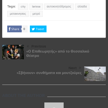
Tags:
city
larissa
αυτοκινητόδρομος
ελλαδα
μετακινησεις
μετρό
Share
Tweet
0
Previous
«Ο Επιθεωρητής» από το Θεσσαλικό
Θέατρο
Next
«Σβήνουν» συνθήματα και μουτζούρες
ABOUT THE AUTHOR