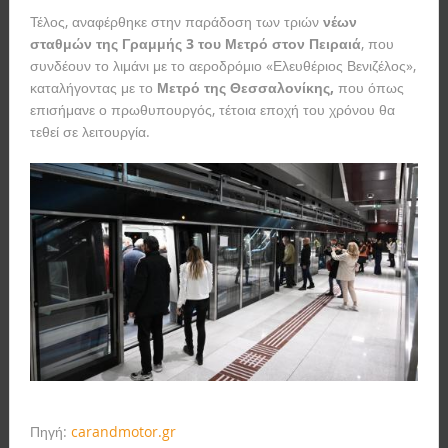
Τέλος, αναφέρθηκε στην παράδοση των τριών
νέων
σταθμών της Γραμμής 3 του Μετρό στον Πειραιά
, που
συνδέουν το λιμάνι με το αεροδρόμιο «Ελευθέριος Βενιζέλος»,
καταλήγοντας με το
Μετρό της Θεσσαλονίκης,
που όπως
επισήμανε ο πρωθυπουργός, τέτοια εποχή του χρόνου θα
τεθεί σε λειτουργία.
Πηγή:
carandmotor.gr