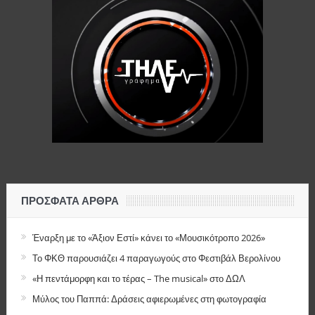
ΠΡΌΣΦΑΤΑ ΆΡΘΡΑ
Έναρξη με το «Άξιον Εστί» κάνει το «Μουσικότροπο 2026»
Το ΦΚΘ παρουσιάζει 4 παραγωγούς στο Φεστιβάλ Βερολίνου
«Η πεντάμορφη και το τέρας – The musical» στο ΔΩΛ
Μύλος του Παππά: Δράσεις αφιερωμένες στη φωτογραφία