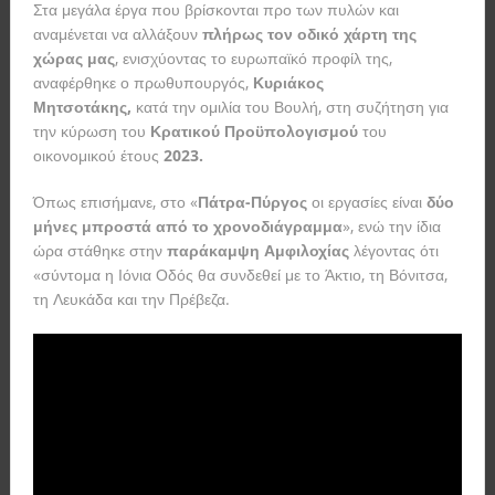
Στα μεγάλα έργα που βρίσκονται προ των πυλών και
αναμένεται να αλλάξουν
πλήρως τον οδικό χάρτη της
χώρας μας
, ενισχύοντας το ευρωπαϊκό προφίλ της,
αναφέρθηκε ο πρωθυπουργός,
Κυριάκος
Μητσοτάκης,
κατά την ομιλία του Βουλή, στη συζήτηση για
την κύρωση του
Κρατικού Προϋπολογισμού
του
οικονομικού έτους
2023.
Όπως επισήμανε, στο «
Πάτρα-Πύργος
οι εργασίες είναι
δύο
μήνες μπροστά από το χρονοδιάγραμμα
», ενώ την ίδια
ώρα στάθηκε στην
παράκαμψη Αμφιλοχίας
λέγοντας ότι
«σύντομα η Ιόνια Οδός θα συνδεθεί με το Άκτιο, τη Βόνιτσα,
τη Λευκάδα και την Πρέβεζα.