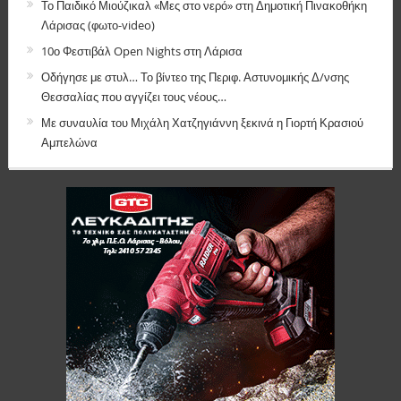
Το Παιδικό Μιούζικαλ «Μες στο νερό» στη Δημοτική Πινακοθήκη
Λάρισας (φωτο-video)
10ο Φεστιβάλ Open Nights στη Λάρισα
Οδήγησε με στυλ… Το βίντεο της Περιφ. Αστυνομικής Δ/νσης
Θεσσαλίας που αγγίζει τους νέους…
Με συναυλία του Μιχάλη Χατζηγιάννη ξεκινά η Γιορτή Κρασιού
Αμπελώνα