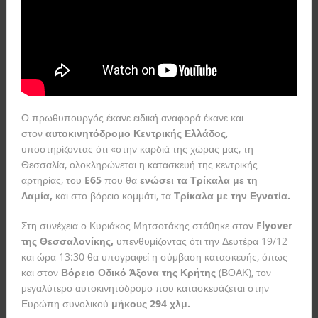
Ο πρωθυπουργός έκανε ειδική αναφορά έκανε και
στον
αυτοκινητόδρομο Κεντρικής Ελλάδος
,
υποστηρίζοντας ότι «στην καρδιά της χώρας μας, τη
Θεσσαλία, ολοκληρώνεται η κατασκευή της κεντρικής
αρτηρίας, του
E65
που θα
ενώσει τα Τρίκαλα με τη
Λαμία,
και στο βόρειο κομμάτι, τα
Τρίκαλα με την Εγνατία.
Στη συνέχεια ο Κυριάκος Μητσοτάκης στάθηκε στον
Flyover
της Θεσσαλονίκης,
υπενθυμίζοντας ότι την Δευτέρα 19/12
και ώρα 13:30 θα υπογραφεί η σύμβαση κατασκευής, όπως
και στον
Βόρειο Οδικό Άξονα της Κρήτης
(ΒΟΑΚ), τον
μεγαλύτερο αυτοκινητόδρομο που κατασκευάζεται στην
Ευρώπη συνολικού
μήκους 294 χλμ.