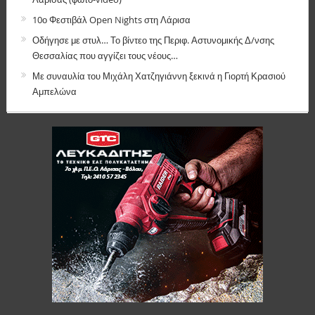
10ο Φεστιβάλ Open Nights στη Λάρισα
Οδήγησε με στυλ… Το βίντεο της Περιφ. Αστυνομικής Δ/νσης
Θεσσαλίας που αγγίζει τους νέους…
Με συναυλία του Μιχάλη Χατζηγιάννη ξεκινά η Γιορτή Κρασιού
Αμπελώνα