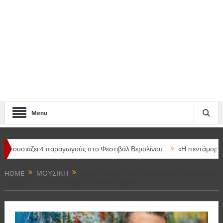
Menu
άζει 4 παραγωγούς στο Φεστιβάλ Βερολίνου
«Η πεντάμορφη και το 
ρισας – Κεντρική ομιλήτρια η Μαρία Ευθυμίου
HOME
ΜΟΥΣΙΚΉ
ΜΕ ΣΥΝΑΥΛΊΑ ΤΟΥ ΜΙΧΆΛΗ ΧΑΤΖΗΓΙΆΝΝΗ
ΞΕΚΙΝΆ Η ΓΙΟΡΤΉ ΚΡΑΣΙΟΎ ΑΜΠΕΛΏΝΑ