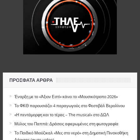
ΠΡΌΣΦΑΤΑ ΆΡΘΡΑ
Έναρξη με το «Άξιον Εστί» κάνει το «Μουσικότροπο 2026»
Το ΦΚΘ παρουσιάζει 4 παραγωγούς στο Φεστιβάλ Βερολίνου
«Η πεντάμορφη και το τέρας – The musical» στο ΔΩΛ
Μύλος του Παππά: Δράσεις αφιερωμένες στη φωτογραφία
Το Παιδικό Μιούζικαλ «Μες στο νερό» στη Δημοτική Πινακοθήκη
Λάρισας (φωτο-video)