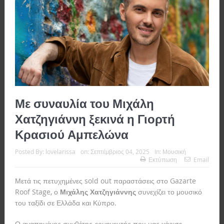
Με συναυλία του Μιχάλη
Χατζηγιάννη ξεκινά η Γιορτή
Κρασιού Αμπελώνα
Posted By:
lovelarissa
on:
Σεπτέμβριος 04, 2025
In:
Μουσική
Εκτύπωση
Email
Μετά τις πετυχημένες sold out παραστάσεις στο Gazarte
Roof Stage, ο
Μιχάλης Χατζηγιάννης
συνεχίζει το μουσικό
του ταξίδι σε Ελλάδα και Κύπρο.
Ο αγαπημένος συνθέτης-ερμηνευτής που μας χάρισε