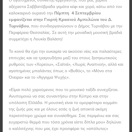
αξέχαστα Σαββατόβραδα γεμάτα κέφι και χορό, κάτω από τον
καλοκαιρινό ουρανό την
Πέμπτη 4 Σεπτεμβρίου
εμφανίζεται στην Γιορτή Κρασιού Αμπελώνα του Δ.
Τυρνάβου
, που συνδιοργανώνουν ο Δήμος Τυρνάβου με την
Περιφέρεια Θεσσαλίας. Σε αυτή την μοναδική μουσική βραδιά
συμμετέχει η Λουκία Βαλάση!
Το κοινό θα έχει την ευκαιρία να ακούσει νέες και παλαιότερες
επιτυχίες και να τραγουδήσει μαζί του στους ξεσηκωτικούς
ρυθμούς των «Χορεύω», «Σαϊτιά», «Χωρίς Αναπνοή», αλλά και
αγαπημένες μπαλάντες όπως ο «Βυθός», το «Μόνο στα
Όνειρα» και το «Άγγιγμα Ψυχής».
«Είμαι πολύ χαρούμενος που το μουσικό ταξίδι συνεχίζεται.
Ανυπομονώ να σας συναντήσω στην Κύπρο και στην
υπόλοιπη Ελλάδα. Η μουσική είναι το ομορφότερο κομμάτι
της ζωής μας και με όλους εσάς η ζωή αποκτά ακόμη
περισσότερο χρώμα και συναίσθημα. Σας περιμένω και σας
ευχαριστώ θερμά που τόσα χρόνια είστε δίπλα μου» δηλώνει
ο καλλιτέχνης που μας έχει προσφέρει τις «απόλυτες»