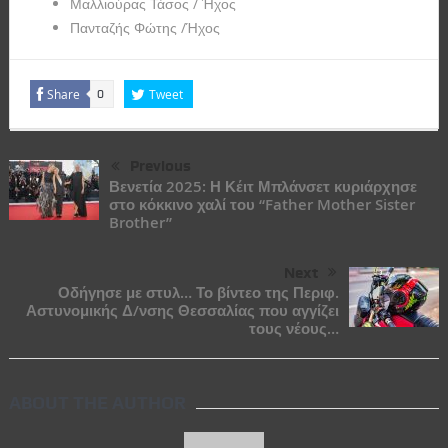
Μαλλιούρας Τάσος / Ήχος
Πανταζής Φώτης /Ήχος
Share
Tweet
0
Previous
Βενετία 2025: Η Κέιτ Μπλάνσετ κυριάρχησε
στο κόκκινο χαλί του “Father Mother Sister
Brother”
Next
Οδήγησε με στυλ… Το βίντεο της Περιφ.
Αστυνομικής Δ/νσης Θεσσαλίας που αγγίζει
τους νέους…
ABOUT THE AUTHOR