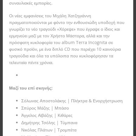
συναυλιακές εμπειρίες.
Οι νέες εμφανίσεις του Μιχάλη Χατζηγιάννη
πραγματοποιούνται με φόντο την ενθουσιώδη υποδοχή που
γνωρίζει το νέο τραγούδι «Χόρεψε» που έγραψε ο ίδιος και
ερμηνεύει μαζί με τον Χρήστο Μάστορα, αλλά και την
πρόσφατη κυκλοφορία του album Τerra Ιncognita σε
φυσικό προϊόν, με ένα διπλό CD που περιέχει 10 καινούρια
τραγούδια και όλα τα υπόλοιπα που κυκλοφόρησαν τα
τελευταία πέντε χρόνια.
Μαζί του επί σκηνής:
Σόλωνας Αποστολάκης | Πλήκτρα & Ενορχήστρωση
Σπύρος Μάζης | Μπάσο
Άγγελος Αϊβάζης | Κιθάρες
Δημήτρης Τσόλης | Τύμπανα
Νικόλας Πλάτων | Τρομπέτα