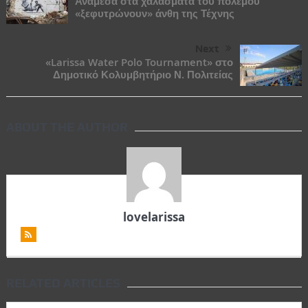
Ανάμεσα στα χαλάσματα του πολέμου
«ξεφυτρώνουν» άνθη της Τέχνης
Next
«Larissa Water Polo Tournament» στο
Δημοτικό Κολυμβητήριο Ν. Πολιτείας
ABOUT THE AUTHOR
lovelarissa
RELATED ARTICLES