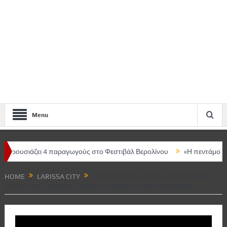
Menu
άζει 4 παραγωγούς στο Φεστιβάλ Βερολίνου
«Η πεντάμορφη και το 
ρισας – Κεντρική ομιλήτρια η Μαρία Ευθυμίου
HOME
LARISSA CITY
Η ΕΝΕΡΓΕΙΑΚΉ ΚΡΊΣΗ ΔΕΝ ΑΦΉΝΕΙ ΤΗ
ΛΆΡΙΣΑ ΝΑ «ΛΆΜΨΕΙ» ΠΕΡΙΣΣΌΤΕΡΟ ΤΑ ΧΡΙΣΤΟΎΓΕΝΝΑ