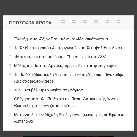
ΠΡΌΣΦΑΤΑ ΆΡΘΡΑ
Έναρξη με το «Άξιον Εστί» κάνει το «Μουσικότροπο 2026»
Το ΦΚΘ παρουσιάζει 4 παραγωγούς στο Φεστιβάλ Βερολίνου
«Η πεντάμορφη και το τέρας – The musical» στο ΔΩΛ
Μύλος του Παππά: Δράσεις αφιερωμένες στη φωτογραφία
Το Παιδικό Μιούζικαλ «Μες στο νερό» στη Δημοτική Πινακοθήκη
Λάρισας (φωτο-video)
10ο Φεστιβάλ Open Nights στη Λάρισα
Οδήγησε με στυλ… Το βίντεο της Περιφ. Αστυνομικής Δ/νσης
Θεσσαλίας που αγγίζει τους νέους…
Με συναυλία του Μιχάλη Χατζηγιάννη ξεκινά η Γιορτή Κρασιού
Αμπελώνα