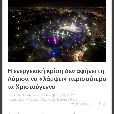
Η ενεργειακή κρίση δεν αφήνει τη
Λάρισα να «λάμψει» περισσότερο
τα Χριστούγεννα
Posted By:
lovelarissa
on:
Νοέμβριος 14, 2022
In:
Larissa City
,
Λάρισα
,
Οικονομία
,
Τελευταία Νέα
Εκτύπωση
Email