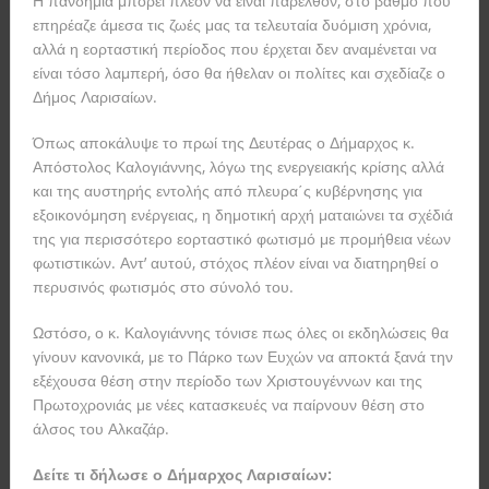
Η πανδημία μπορεί πλέον να είναι παρελθόν, στο βαθμό που
επηρέαζε άμεσα τις ζωές μας τα τελευταία δυόμιση χρόνια,
αλλά η εορταστική περίοδος που έρχεται δεν αναμένεται να
είναι τόσο λαμπερή, όσο θα ήθελαν οι πολίτες και σχεδίαζε ο
Δήμος Λαρισαίων.
Όπως αποκάλυψε το πρωί της Δευτέρας ο Δήμαρχος κ.
Απόστολος Καλογιάννης, λόγω της ενεργειακής κρίσης αλλά
και της αυστηρής εντολής από πλευρα΄ς κυβέρνησης για
εξοικονόμηση ενέργειας, η δημοτική αρχή ματαιώνει τα σχέδιά
της για περισσότερο εορταστικό φωτισμό με προμήθεια νέων
φωτιστικών. Αντ’ αυτού, στόχος πλέον είναι να διατηρηθεί ο
περυσινός φωτισμός στο σύνολό του.
Ωστόσο, ο κ. Καλογιάννης τόνισε πως όλες οι εκδηλώσεις θα
γίνουν κανονικά, με το Πάρκο των Ευχών να αποκτά ξανά την
εξέχουσα θέση στην περίοδο των Χριστουγέννων και της
Πρωτοχρονιάς με νέες κατασκευές να παίρνουν θέση στο
άλσος του Αλκαζάρ.
Δείτε τι δήλωσε ο Δήμαρχος Λαρισαίων: