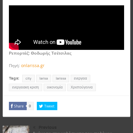
Ρεπορτάζ: Θοδωρής Τσέτσιλας
Πηγή:
onlarissa.gr
Tags:
city
larisa
larissa
ενεργεια
ενεργειακη κριση
οικονομία
Χριστούγεννα
Share
Tweet
0
Previous