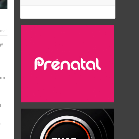
mail
ην
ατα
ή
ν