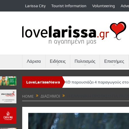
Larissa City
Tourist Information
Volunteering
Adve
Λάρισα
Ειδήσεις
Πολιτισμός
Επιστήμες
τροπο 2026»
LoveLarissaNews
Το ΦΚΘ παρουσιάζει 4 παραγωγούς στο Φεστιβάλ Βερο
HOME
ΔΙΆΣΗΜΟΙ
Η ΕΛΛΗΝΙΚΉ ΠΡΌΤΑΣΗ ΓΙΑ ΤΑ Ό