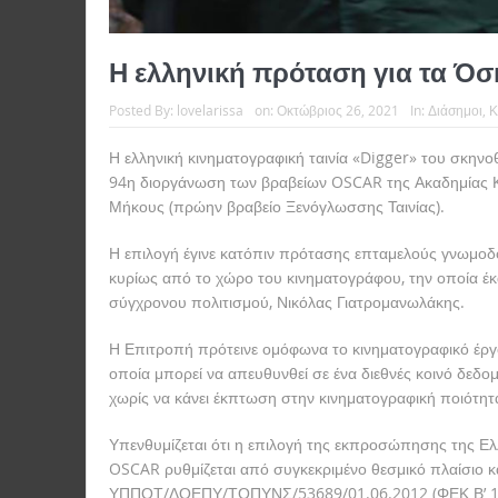
Η ελληνική πρόταση για τα Όσ
Posted By:
lovelarissa
on:
Οκτώβριος 26, 2021
In:
Διάσημοι
,
Κ
Η ελληνική κινηματογραφική ταινία «Digger» του σκην
94η διοργάνωση των βραβείων OSCAR της Ακαδημίας Κι
Μήκους (πρώην βραβείο Ξενόγλωσσης Ταινίας).
Η επιλογή έγινε κατόπιν πρότασης επταμελούς γνωμ
κυρίως από το χώρο του κινηματογράφου, την οποία έκ
σύγχρονου πολιτισμού, Νικόλας Γιατρομανωλάκης.
Η Επιτροπή πρότεινε ομόφωνα το κινηματογραφικό έργο 
οποία μπορεί να απευθυνθεί σε ένα διεθνές κοινό δεδομ
χωρίς να κάνει έκπτωση στην κινηματογραφική ποιότητ
Υπενθυμίζεται ότι η επιλογή της εκπροσώπησης της Ε
OSCAR ρυθμίζεται από συγκεκριμένο θεσμικό πλαίσιο και
ΥΠΠΟΤ/ΔΟΕΠΥ/ΤΟΠΥΝΣ/53689/01.06.2012 (ΦΕΚ Β’ 18