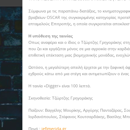
Σύμφωνα με τις παραπάνω διατάξεις, το κινηματογραφικ
βραβείων OSCAR της συγκεκριμένης κατηγορίας προτεί
επταμελούς Επιτροπής, η οποία συγκροτείται αποκλειστ
Η υπόθεση της ταινίας
Οπως αναφέρει και ο ίδιος ο Τζώρτζης Γρηγοράκης στη 
που ζει και εργάζεται μόνος σε μια αγροικία στην καρδ
επιθετική επέκταση μιας βιομηχανικής μονάδας, ενοχλώ
Ωστόσο, η μεγαλύτερη απειλή έρχεται με την ξαφνική άφ
εχθρούς κάτω από μια στέγη και αντιμετωπίζουν ο ένα
Η ταινία «Digger» είναι 100 λεπτά.
Σκηνοθεσία: Τζώρτζης Γρηγοράκης
Παίζουν: Βαγγέλης Μουρίκης, Αργύρης Πανταζάρας, Σοφ
Ιορδανόπουλος, Στέφανος Κουτσαρδάκης, Βασίλης Μπι
Πηγή :
iefimerida.gr