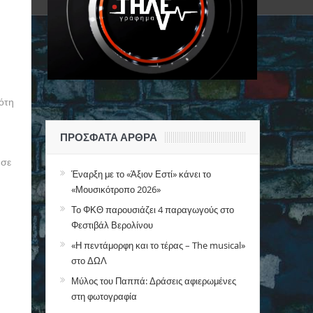
ότη
ΠΡΌΣΦΑΤΑ ΆΡΘΡΑ
 σε
Έναρξη με το «Άξιον Εστί» κάνει το
«Μουσικότροπο 2026»
Το ΦΚΘ παρουσιάζει 4 παραγωγούς στο
Φεστιβάλ Βερολίνου
«Η πεντάμορφη και το τέρας – The musical»
στο ΔΩΛ
Μύλος του Παππά: Δράσεις αφιερωμένες
στη φωτογραφία