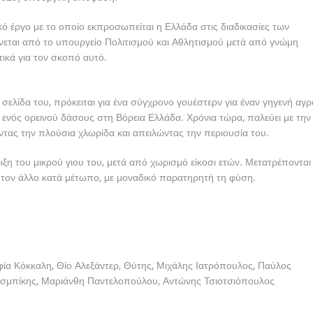
ό έργο με το οποίο εκπροσωπείται η Ελλάδα στις διαδικασίες των
νεται από το υπουργείο Πολιτισμού και Αθλητισμού μετά από γνώμη
ικά για τον σκοπό αυτό.
σελίδα του, πρόκειται για ένα σύγχρονο γουέστερν για έναν γηγενή αγρ
ιά ενός ορεινού δάσους στη Βόρεια Ελλάδα. Χρόνια τώρα, παλεύει με την
ντας την πλούσια χλωρίδα και απειλώντας την περιουσία του.
ιξη του μικρού γιου του, μετά από χωρισμό είκοσι ετών. Μετατρέπονται
ς τον άλλο κατά μέτωπο, με μοναδικό παρατηρητή τη φύση.
ία Κόκκαλη, Θίο Αλεξάντερ, Θύτης, Μιχάλης Ιατρόπουλος, Παύλος
σμπίκης, Μαριάνθη Παντελοπούλου, Αντώνης Τσιοτσιόπουλος