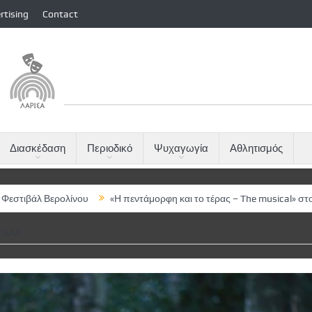
rtising
Contact
Διασκέδαση
Περιοδικό
Ψυχαγωγία
Αθλητισμός
λίνου
«Η πεντάμορφη και το τέρας – The musical» στο ΔΩΛ
Μύλο
ΣΚΑΡ