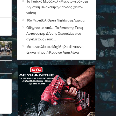
Το Παιδικό Μιούζικαλ «Μες στο νερό» στη
Δημοτική Πινακοθήκη Λάρισας (φωτο-
video)
10ο Φεστιβάλ Open Nights στη Λάρισα
Οδήγησε με στυλ… Το βίντεο της Περιφ.
Αστυνομικής Δ/νσης Θεσσαλίας που
αγγίζει τους νέους…
Με συναυλία του Μιχάλη Χατζηγιάννη
ξεκινά η Γιορτή Κρασιού Αμπελώνα