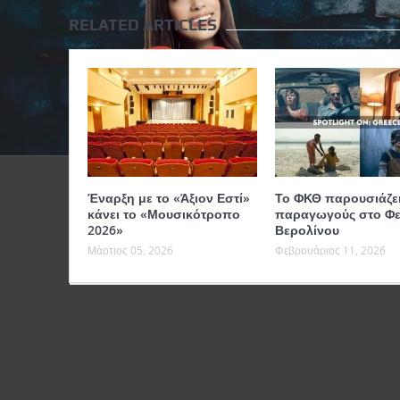
RELATED ARTICLES
Έναρξη με το «Άξιον Εστί»
Το ΦΚΘ παρουσιάζει
κάνει το «Μουσικότροπο
παραγωγούς στο Φε
2026»
Βερολίνου
Μάρτιος 05, 2026
Φεβρουάριος 11, 2026