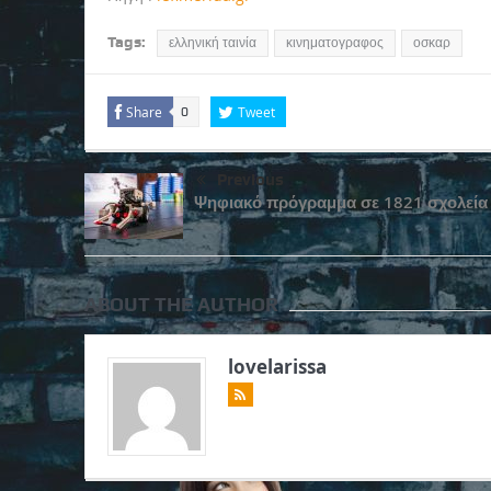
Tags:
ελληνική ταινία
κινηματογραφος
οσκαρ
Share
Tweet
0
Previous
Ψηφιακό πρόγραμμα σε 1821 σχολεία
ABOUT THE AUTHOR
lovelarissa