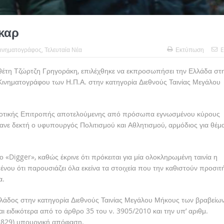
καρ
ινηματογράφος
,
Τελευταία Νέα
Εκτύπωση
E
οθέτη Τζώρτζη Γρηγοράκη, επιλέχθηκε να εκπροσωπήσει την Ελλάδα στ
νηματογράφου των Η.Π.Α. στην κατηγορία Διεθνούς Ταινίας Μεγάλου
οδοτικής Επιτροπής αποτελούμενης από πρόσωπα εγνωσμένου κύρους
ανε δεκτή ο υφυπουργός Πολιτισμού και Αθλητισμού, αρμόδιος για θέμ
«Digger», καθώς έκρινε ότι πρόκειται για μία ολοκληρωμένη ταινία η
ένου ότι παρουσιάζει όλα εκείνα τα στοιχεία που την καθιστούν προσιτ
α.
λλάδος στην κατηγορία Διεθνούς Ταινίας Μεγάλου Μήκους των βραβείω
 ειδικότερα από το άρθρο 35 του ν. 3905/2010 και την υπ’ αριθμ.
29) υπουργική απόφαση.