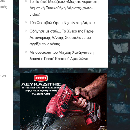
διο
Το Παιδικό Μιούζικαλ «Μες στο νερό» στη
ικές
Δημοτική Πινακοθήκη Λάρισας (φωτο-
video)
10ο Φεστιβάλ Open Nights στη Λάρισα
Οδήγησε με στυλ… Το βίντεο της Περιφ.
Αστυνομικής Δ/νσης Θεσσαλίας που
αγγίζει τους νέους…
Με συναυλία του Μιχάλη Χατζηγιάννη
ξεκινά η Γιορτή Κρασιού Αμπελώνα
α να