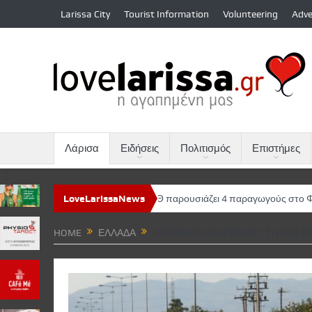
Larissa City
Tourist Information
Volunteering
Adve
Λάρισα
Ειδήσεις
Πολιτισμός
Επιστήμες
τροπο 2026»
LoveLarissaNews
Το ΦΚΘ παρουσιάζει 4 παραγωγούς στο Φεστιβάλ Βερο
HOME
ΕΛΛΆΔΑ
ΔΟΚΙΜΑΣΊΑ ΔΙΑΡΚΕΊΑΣ ΣΤΗ ΘΕΣΣ