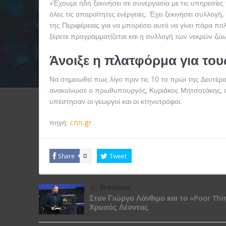
«Έχουμε ήδη ξεκινήσει σε συνεργασία με τις υπηρεσίες
όλες τις απαραίτητες ενέργειες. Έχει ξεκινήσει συλλογ
της Περιφέρειας για να μπορέσει αυτό να γίνει πάρα π
ξέρετε προγραμματίζεται και η συλλογή των νεκρών ζώ
Άνοιξε η πλατφόρμα για του
Να σημειωθεί πως λίγο πριν τις 10 το πρώι της Δευτέρα
ανακοίνωσε ο πρωθυπουργός, Κυριάκος Μητσοτάκης, ο 
υπέστησαν οι γεωργοί και οι κτηνοτρόφοι.
πηγή:
cnn.gr
Share
Tweet
0
Previous
Στον Γιώργο Λάνθιμο και το «Poor Thi
Χρυσός Λέοντας