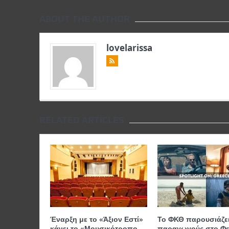
ABOUT THE AUTHOR
lovelarissa
RELATED ARTICLES
Έναρξη με το «Άξιον Εστί»
Το ΦΚΘ παρουσιάζει
κάνει το «Μουσικότροπο
παραγωγούς στο Φε