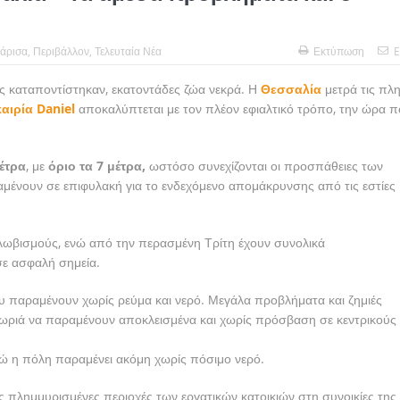
άρισα
,
Περιβάλλον
,
Τελευταία Νέα
Εκτύπωση
E
ες καταποντίστηκαν, εκατοντάδες ζώα νεκρά. Η
Θεσσαλία
μετρά τις πλ
αιρία Daniel
αποκαλύπτεται με τον πλέον εφιαλτικό τρόπο, την ώρα π
έτρα
, με
όριο τα 7 μέτρα,
ωστόσο συνεχίζονται οι προσπάθειες των
μένουν σε επιφυλακή για το ενδεχόμενο απομάκρυνσης από τις εστίες
λωβισμούς, ενώ από την περασμένη Τρίτη έχουν συνολικά
σε ασφαλή σημεία.
ου παραμένουν χωρίς ρεύμα και νερό. Μεγάλα προβλήματα και ζημιές
χωριά να παραμένουν αποκλεισμένα και χωρίς πρόσβαση σε κεντρικούς
ώ η πόλη παραμένει ακόμη χωρίς πόσιμο νερό.
τις πλημμυρισμένες περιοχές των εργατικών κατοικιών στη συνοικίες της