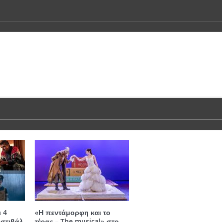
 4
«Η πεντάμορφη και το
στιβάλ
τέρας – The musical» στο