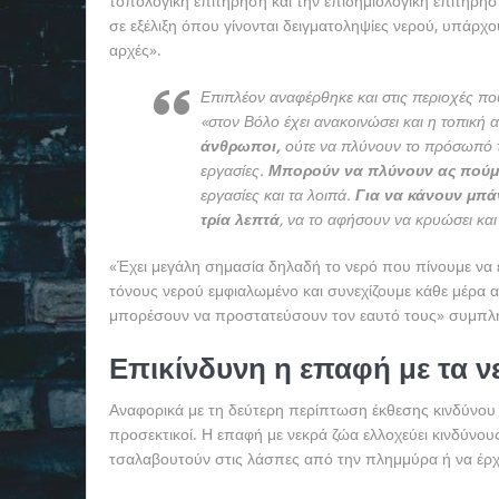
τοπολογική επιτήρηση και την επιδημιολογική επιτήρησ
σε εξέλιξη όπου γίνονται δειγματοληψίες νερού, υπάρχο
αρχές».
Επιπλέον αναφέρθηκε και στις περιοχές πο
«στον Βόλο έχει ανακοινώσει και η τοπική α
άνθρωποι,
ούτε να πλύνουν το πρόσωπό τ
εργασίες.
Μπορούν να πλύνουν ας πούμε 
εργασίες και τα λοιπά.
Για να κάνουν μπά
τρία λεπτά
, να το αφήσουν να κρυώσει και
«Έχει μεγάλη σημασία δηλαδή το νερό που πίνουμε να ε
τόνους νερού εμφιαλωμένο και συνεχίζουμε κάθε μέρα ακ
μπορέσουν να προστατεύσουν τον εαυτό τους» συμπλ
Επικίνδυνη η επαφή με τα ν
Αναφορικά με τη δεύτερη περίπτωση έκθεσης κινδύνου 
προσεκτικοί. Η επαφή με νεκρά ζώα ελλοχεύει κινδύνους
τσαλαβουτούν στις λάσπες από την πλημμύρα ή να έρχ