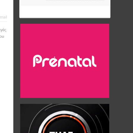
mail
ηγές
ου