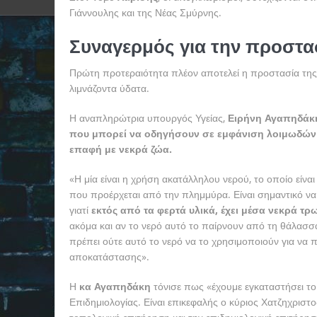
Γιάννουλης και της Νέας Σμύρνης.
Συναγερμός για την προστασ
Πρώτη προτεραιότητα πλέον αποτελεί η προστασία της
λιμνάζοντα ύδατα.
Η αναπληρώτρια υπουργός Υγείας,
Ειρήνη Αγαπηδά
που μπορεί να οδηγήσουν σε εμφάνιση λοιμωδώ
επαφή με νεκρά ζώα.
«Η μία είναι η χρήση ακατάλληλου νερού, το οποίο είνα
που προέρχεται από την πλημμύρα. Είναι σημαντικό να κ
γιατί
εκτός από τα φερτά υλικά, έχει μέσα νεκρά τ
ακόμα και αν το νερό αυτό το παίρνουν από τη θάλασσα
πρέπει ούτε αυτό το νερό να το χρησιμοποιούν για να π
αποκατάστασης».
Η
κα Αγαπηδάκη
τόνισε πως «έχουμε εγκαταστήσει το
Επιδημιολογίας. Είναι επικεφαλής ο κύριος Χατζηχριστοδ