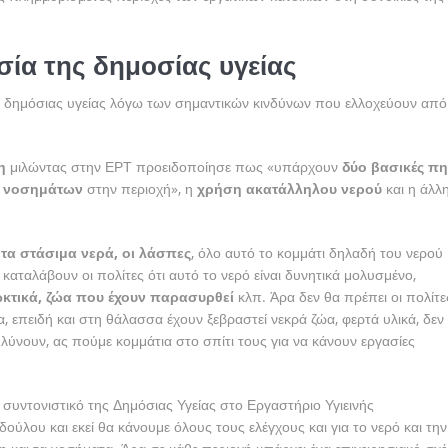
ία της δημοσίας υγείας
 δημόσιας υγείας λόγω των σημαντικών κινδύνων που ελλοχεύουν από
κη
μιλώντας στην ΕΡΤ προειδοποίησε πως «υπάρχουν
δύο βασικές πη
ν νοσημάτων
στην περιοχή», η
χρήση ακατάλληλου νερού
και η άλλ
ι
τα στάσιμα νερά, οι λάσπες
, όλο αυτό το κομμάτι δηλαδή του νερού
αταλάβουν οι πολίτες ότι αυτό το νερό είναι δυνητικά μολυσμένο,
ρωκτικά, ζώα που έχουν παρασυρθεί
κλπ. Άρα δεν θα πρέπει οι πολίτε
, επειδή και στη θάλασσα έχουν ξεβραστεί νεκρά ζώα, φερτά υλικά, δεν
λύνουν, ας πούμε κομμάτια στο σπίτι τους για να κάνουν εργασίες
 συντονιστικό της Δημόσιας Υγείας στο Εργαστήριο Υγιεινής
ούλου και εκεί θα κάνουμε όλους τους ελέγχους και για το νερό και την