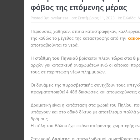
φόβος της επόμενης μέρας
Posted By:
lovelarissa
on:
Σεπτέμβριος 11, 2023
In:
Ελλάδα
,
Λ
Περιουσίες χάθηκαν, σπίτια καταστράφηκαν, καλλιέργει
της καθώς το μέγεθος της καταστροφής από την
κακοκ
αποτραβιούνται τα νερά.
Η
στάθμη του Πηνειού
βρίσκεται πλέον
τώρα στα 8 μ
αρχών για κατασκευή αναχωμάτων ενώ οι κάτοικοι παρα
τους σε περίπτωση νέων πλημμυρών.
Οι δυνάμεις της πυροσβεστικής συνεχίζουν τους απεγκ
πραγματοποιηθεί 4.486 διασώσεις και απομακρύνσεις 
Δραματική είναι η κατάσταση στα χωριά του Πηλίου, π
υπάρχουν και στο οδικό δίκτυο με αποτέλεσμα πολλά 
δρόμους.
Η πόλη του Βόλου έχει εικόνα απέραντης χωματερής εν
Στον νομό
Λαρίσης
, οι απεγκλωβισμοί, συνεχίζονται σ