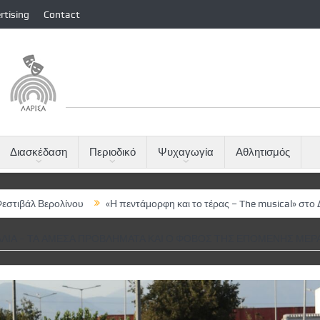
rtising
Contact
Διασκέδαση
Περιοδικό
Ψυχαγωγία
Αθλητισμός
λίνου
«Η πεντάμορφη και το τέρας – The musical» στο ΔΩΛ
Μύλο
ΑΛΊΑ – ΤΑ ΆΜΕΣΑ ΠΡΟΒΛΉΜΑΤΑ ΚΑΙ Ο ΦΌΒΟΣ ΤΗΣ ΕΠΌΜΕΝΗΣ ΜΈΡ