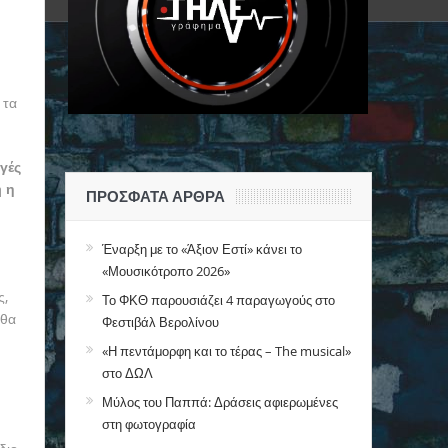
 τα
γές
η
η
ΠΡΌΣΦΑΤΑ ΆΡΘΡΑ
Έναρξη με το «Άξιον Εστί» κάνει το
«Μουσικότροπο 2026»
ς,
Το ΦΚΘ παρουσιάζει 4 παραγωγούς στο
 θα
Φεστιβάλ Βερολίνου
«Η πεντάμορφη και το τέρας – The musical»
στο ΔΩΛ
Μύλος του Παππά: Δράσεις αφιερωμένες
στη φωτογραφία