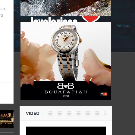
ς
μεις
να
ς
VIDEO