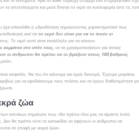
η και τα νοσήματα. Άρα σε κάθε περιοχή υπάρχει ένα επιχειρησιακό σχέ
υν τα αποτελέσματα και μετά δίνεται το νερό σε κυκλοφορία από τις τοπ
υ έχει επανέλθει η υδροδότηση σημειώνοντας χαρακτηριστικά πως
υτοδιοίκηση εκεί ότι
το νερό δεν είναι για να το πιούν οι
ους. Το νερό αυτό είναι κατάλληλο για να κάνουν
κομμάτια στο σπίτι τους,
να τα χρησιμοποιήσουν για τέτοιες
νιο οι άνθρωποι θα πρέπει να το βράζουν στους 100 βαθμούς
 μετά».
ίναι ασφαλές. Να πω ότι κάνουμε και εμείς διανομή. Έχουμε μοιράσει
ριβώς για να εφοδιάσουμε τους πολίτες και να έχουν διαθεσιμότητα γι
ήρωσε.
εκρά ζώα
των κατοίκων σημείωσε πως «θα πρέπει όλοι μας να είμαστε πολύ
. Δεν θα πρέπει ούτε τα κατοικίδια να αφήνουν οι άνθρωποι να
ονται σε επαφή με νεκρά ζώα».