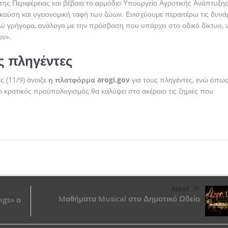
 της Περιφέρειας και βέβαια το αρμόδιο Υπουργείο Αγροτικής Ανάπτυξη
ή, καύση και υγειονομική ταφή των ζώων. Ενισχύουμε περαιτέρω τις δυνά
ολύ γρήγορα, ανάλογα με την πρόσβαση που υπάρχει στο οδικό δίκτυο, 
ων».
ς πληγέντες
ς (11/9) άνοιξε
η πλατφόρμα arogi.gov
για τους πληγέντες, ενώ όπω
κρατικός προϋπολογισμός θα καλύψει στο ακέραιο τις ζημιές που
Next
Mαθήματα Musical στο Δημοτικό Ωδείο
ngs» ο