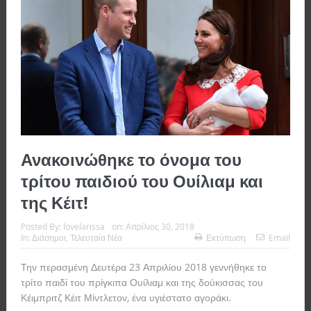
Ανακοινώθηκε το όνομα του
τρίτου παιδιού του Ουίλιαμ και
της Κέιτ!
Posted By:
lovelarissa
on:
Απρίλιος 30, 2018
In:
Διάσημοι
,
Τελευταία Νέα
Εκτύπωση
Email
Την περασμένη Δευτέρα 23 Απριλίου 2018 γεννήθηκε το
τρίτο παιδί του πρίγκιπα Ουίλιαμ και της δούκισσας του
Κέιμπριτζ Κέιτ Μίντλετον, ένα υγιέστατο αγοράκι.