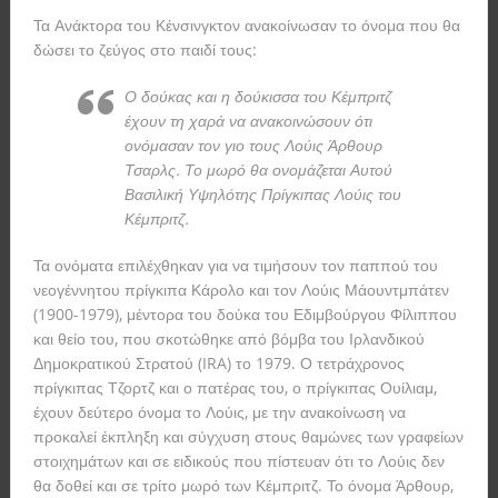
Τα Ανάκτορα του Κένσινγκτον ανακοίνωσαν το όνομα που θα
δώσει το ζεύγος στο παιδί τους:
Ο δούκας και η δούκισσα του Κέμπριτζ
έχουν τη χαρά να ανακοινώσουν ότι
ονόμασαν τον γιο τους Λούις Άρθουρ
Τσαρλς. Το μωρό θα ονομάζεται Αυτού
Βασιλική Υψηλότης Πρίγκιπας Λούις του
Κέμπριτζ.
Τα ονόματα επιλέχθηκαν για να τιμήσουν τον παππού του
νεογέννητου πρίγκιπα Κάρολο και τον Λούις Μάουντμπάτεν
(1900-1979), μέντορα του δούκα του Εδιμβούργου Φίλιππου
και θείο του, που σκοτώθηκε από βόμβα του Ιρλανδικού
Δημοκρατικού Στρατού (IRA) το 1979. Ο τετράχρονος
πρίγκιπας Τζορτζ και ο πατέρας του, ο πρίγκιπας Ουίλιαμ,
έχουν δεύτερο όνομα το Λούις, με την ανακοίνωση να
προκαλεί έκπληξη και σύγχυση στους θαμώνες των γραφείων
στοιχημάτων και σε ειδικούς που πίστευαν ότι το Λούις δεν
θα δοθεί και σε τρίτο μωρό των Κέμπριτζ. Το όνομα Άρθουρ,