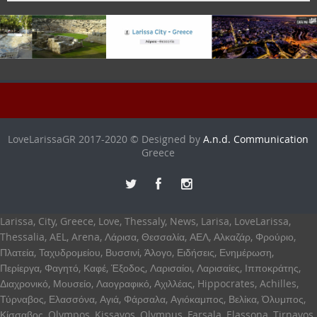
LoveLarissaGR 2017-2020 © Designed by
A.n.d. Communication
Greece
Larissa, City, Greece, Love, Thessaly, News, Larisa, LoveLarissa,
Thessalia, AEL, Arena, Λάρισα, Θεσσαλία, ΑΕΛ, Αλκαζάρ, Φρούριο,
Πλατεία, Ταχυδρομείου, Βυσσινί, Άλογο, Ειδήσεις, Ενημέρωση,
Περίεργα, Φαγητό, Καφέ, Έξοδος, Λαρισαίοι, Λαρισαίες, Ιπποκράτης,
Διαχρονικό, Μουσείο, Λαογραφικό, Αχιλλέας, Hippocrates, Achilles,
Τύρναβος, Ελασσόνα, Αγιά, Φάρσαλα, Αγιόκαμπος, Βελίκα, Όλυμπος,
Κίσσαβος, Olympos, Kissavos, Olympus, Farsala, Elassona, Tirnavos,