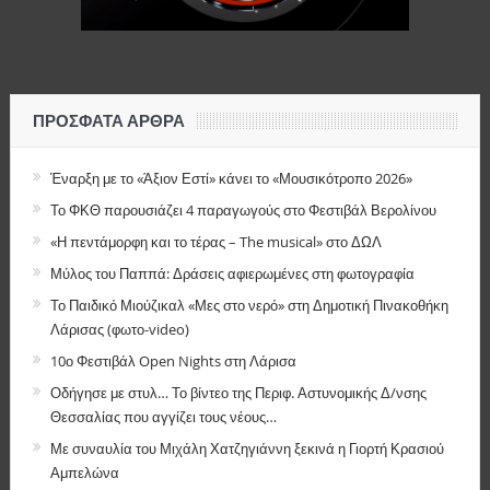
ΠΡΌΣΦΑΤΑ ΆΡΘΡΑ
Έναρξη με το «Άξιον Εστί» κάνει το «Μουσικότροπο 2026»
Το ΦΚΘ παρουσιάζει 4 παραγωγούς στο Φεστιβάλ Βερολίνου
«Η πεντάμορφη και το τέρας – The musical» στο ΔΩΛ
Μύλος του Παππά: Δράσεις αφιερωμένες στη φωτογραφία
Το Παιδικό Μιούζικαλ «Μες στο νερό» στη Δημοτική Πινακοθήκη
Λάρισας (φωτο-video)
10ο Φεστιβάλ Open Nights στη Λάρισα
Οδήγησε με στυλ… Το βίντεο της Περιφ. Αστυνομικής Δ/νσης
Θεσσαλίας που αγγίζει τους νέους…
Με συναυλία του Μιχάλη Χατζηγιάννη ξεκινά η Γιορτή Κρασιού
Αμπελώνα