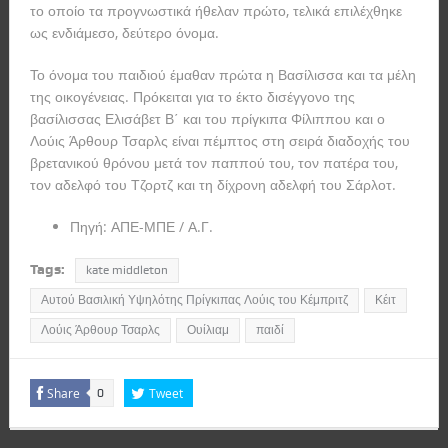
το οποίο τα προγνωστικά ήθελαν πρώτο, τελικά επιλέχθηκε
ως ενδιάμεσο, δεύτερο όνομα.
Το όνομα του παιδιού έμαθαν πρώτα η Βασίλισσα και τα μέλη
της οικογένειας. Πρόκειται για το έκτο δισέγγονο της
βασίλισσας Ελισάβετ Β΄ και του πρίγκιπα Φίλιππου και ο
Λούις Άρθουρ Τσαρλς είναι πέμπτος στη σειρά διαδοχής του
βρετανικού θρόνου μετά τον παππού του, τον πατέρα του,
τον αδελφό του Τζορτζ και τη δίχρονη αδελφή του Σάρλοτ.
Πηγή: ΑΠΕ-ΜΠΕ / Α.Γ.
Tags:
kate middleton
Αυτού Βασιλική Υψηλότης Πρίγκιπας Λούις του Κέμπριτζ
Κέιτ
Λούις Άρθουρ Τσαρλς
Ουίλιαμ
παιδί
Share
Tweet
0