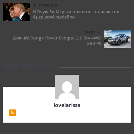
Previous
Η Άνγκελα Μέρκελ συναντάει σήμερα τον
Αμερικανό πρόεδρο
Next
Δοκιμή: Range Rover Evoque 2.0 Si4 4WD
290 PS
ABOUT THE AUTHOR
lovelarissa
RELATED ARTICLES