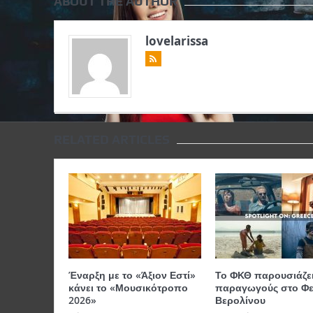
ABOUT THE AUTHOR
lovelarissa
RELATED ARTICLES
Έναρξη με το «Άξιον Εστί»
Το ΦΚΘ παρουσιάζει
κάνει το «Μουσικότροπο
παραγωγούς στο Φε
2026»
Βερολίνου