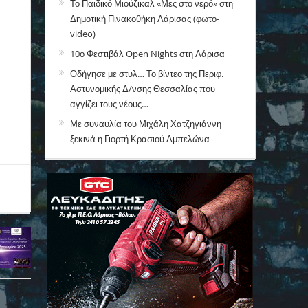
Το Παιδικό Μιούζικαλ «Μες στο νερό» στη
Δημοτική Πινακοθήκη Λάρισας (φωτο-
video)
10ο Φεστιβάλ Open Nights στη Λάρισα
Οδήγησε με στυλ… Το βίντεο της Περιφ.
Αστυνομικής Δ/νσης Θεσσαλίας που
αγγίζει τους νέους…
Με συναυλία του Μιχάλη Χατζηγιάννη
ξεκινά η Γιορτή Κρασιού Αμπελώνα