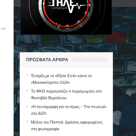
-in
ΠΡΌΣΦΑΤΑ ΆΡΘΡΑ
Έναρξη με το «Άξιον Εστί» κάνει το
«Μουσικότροπο 2026»
Το ΦΚΘ παρουσιάζει 4 παραγωγούς στο
Φεστιβάλ Βερολίνου
«Η πεντάμορφη και το τέρας – The musical»
στο ΔΩΛ
Μύλος του Παππά: Δράσεις αφιερωμένες
στη φωτογραφία