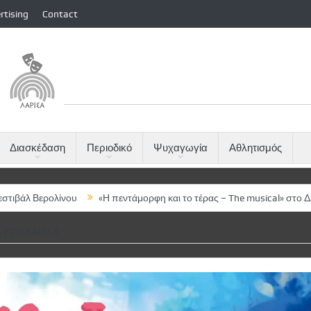
rtising
Contact
Διασκέδαση
Περιοδικό
Ψυχαγωγία
Αθλητισμός
ου
«Η πεντάμορφη και το τέρας – The musical» στο ΔΩΛ
Μύλος τ
 ΣΤΗ ΛΆΡΙΣΑ