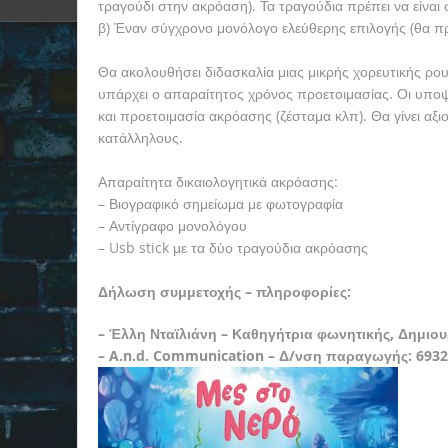
τραγούδι στην ακρόαση). Τα τραγούδια πρέπει να είναι
β) Έναν σύγχρονο μονόλογο ελεύθερης επιλογής (θα πρ
Θα ακολουθήσει διδασκαλία μιας μικρής χορευτικής ρουτ
υπάρχει ο απαραίτητος χρόνος προετοιμασίας. Οι υποψ
και προετοιμασία ακρόασης (ζέσταμα κλπ). Θα γίνει αξ
κατάλληλους.
Απαραίτητα δικαιολογητικά ακρόασης:
– Βιογραφικό σημείωμα με φωτογραφία
– Αντίγραφο μονολόγου
– Usb stick με τα δύο τραγούδια ακρόασης
Δήλωση συμμετοχής – πληροφορίες:
– Έλλη Νταϊλιάνη – Καθηγήτρια φωνητικής, Δημιου
– A.n.d. Communication – Δ/νση παραγωγής: 69322