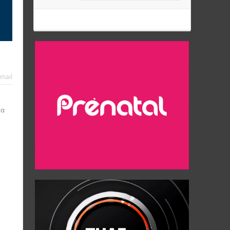
mail
σα