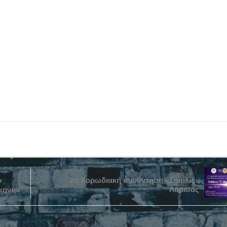
Next
2η Χορωδιακή συνάντηση «Σιμυλίς»
ν
Λάρισας
κηνή»