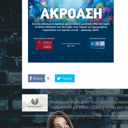
Share
Tweet
0
Previous
Θεατρικό Φεστιβάλ των ερασιτεχνικώ
σχημάτων με τίτλο «Όλη η πόλη μια σ