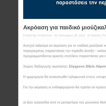
Ακρόαση για παιδικό μιούζικα
Posted By:
lovelarissa
on:
Ιανουάριος 28, 2025
In:
Θέατρο
,
Πο
Aνοιχτό κάλεσμα σε ακρόαση για το παιδικό μιούζικαλ
«
περιορισμένες παραστάσεις την περίοδο άνοιξη – καλοκ
προγραμματίζονται αρκετές επιπλέον παραστάσεις για 
Χώρος διεξαγωγής ακρόασης:
Σύγχρονο Ωδείο Λάρισ
Η ημερομηνία θα ανακοινωθεί τηλεφωνικά στους υποψη
Για την ακρόαση οι ενδιαφερόμενοι θα πρέπει να προετ
α) Δύο τραγούδια από το ρεπερτόριο του μουσικού θεά